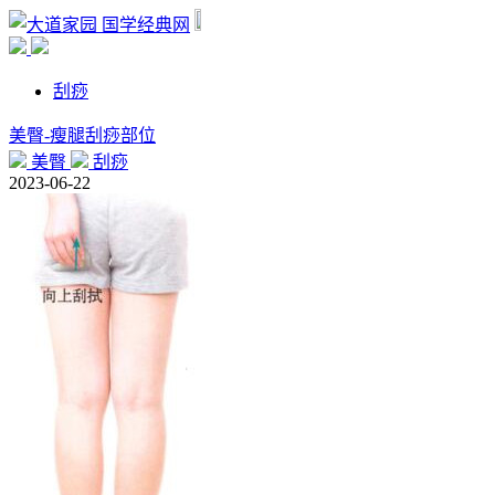
国学经典网
刮痧
美臀-瘦腿刮痧部位
美臀
刮痧
2023-06-22