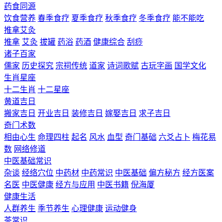
药食同源
饮食营养
春季食疗
夏季食疗
秋季食疗
冬季食疗
能不能吃
推拿艾灸
推拿
艾灸
拔罐
药浴
药酒
健康综合
刮痧
诸子百家
儒家
历史探究
宗祠传统
道家
诗词歌赋
古玩字画
国学文化
生肖星座
十二生肖
十二星座
黄道吉日
搬家吉日
开业吉日
装修吉日
嫁娶吉日
求子吉日
奇门术数
相由心生
命理四柱
起名
风水
血型
奇门基础
六爻占卜
梅花易
数
网络修道
中医基础常识
杂谈
经络穴位
中药材
中药常识
中医基础
偏方秘方
经方医案
名医
中医健康
经方与应用
中医书籍
倪海厦
健康生活
人群养生
季节养生
心理健康
运动健身
茶常识