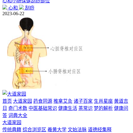
心和小肠保健刮痧部位
心和
刮痧
2023-06-22
首页
大道家园
药食同源
推拿艾灸
诸子百家
生肖星座
黄道吉
日
奇门术数
中医基础常识
健康生活
茶常识
梦的解析
健康问
答
词典大全
大道家园
传统典籍
综合浏览区
羲黄大学
文始法脉
道德经集释