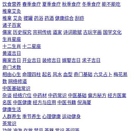
饮食营养
春季食疗
夏季食疗
秋季食疗
冬季食疗
能不能吃
推拿艾灸
推拿
艾灸
拔罐
药浴
药酒
健康综合
刮痧
诸子百家
儒家
历史探究
宗祠传统
道家
诗词歌赋
古玩字画
国学文化
生肖星座
十二生肖
十二星座
黄道吉日
搬家吉日
开业吉日
装修吉日
嫁娶吉日
求子吉日
奇门术数
相由心生
命理四柱
起名
风水
血型
奇门基础
六爻占卜
梅花易
数
网络修道
中医基础常识
杂谈
经络穴位
中药材
中药常识
中医基础
偏方秘方
经方医案
名医
中医健康
经方与应用
中医书籍
倪海厦
健康生活
人群养生
季节养生
心理健康
运动健身
茶常识
功效
冲泡
存放
禁忌
茶器
常识
茶问答