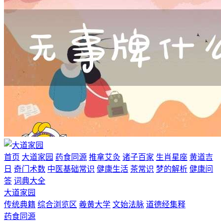
首页
大道家园
药食同源
推拿艾灸
诸子百家
生肖星座
黄道吉
日
奇门术数
中医基础常识
健康生活
茶常识
梦的解析
健康问
答
词典大全
大道家园
传统典籍
综合浏览区
羲黄大学
文始法脉
道德经集释
药食同源