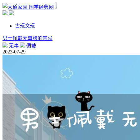
国学经典网
古玩文玩
男士佩戴无事牌的禁忌
无事
佩戴
2023-07-29