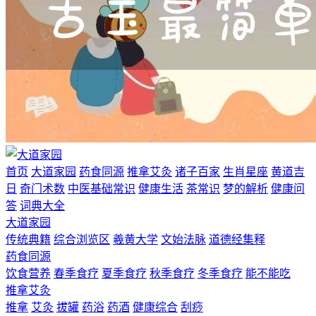
首页
大道家园
药食同源
推拿艾灸
诸子百家
生肖星座
黄道吉
日
奇门术数
中医基础常识
健康生活
茶常识
梦的解析
健康问
答
词典大全
大道家园
传统典籍
综合浏览区
羲黄大学
文始法脉
道德经集释
药食同源
饮食营养
春季食疗
夏季食疗
秋季食疗
冬季食疗
能不能吃
推拿艾灸
推拿
艾灸
拔罐
药浴
药酒
健康综合
刮痧