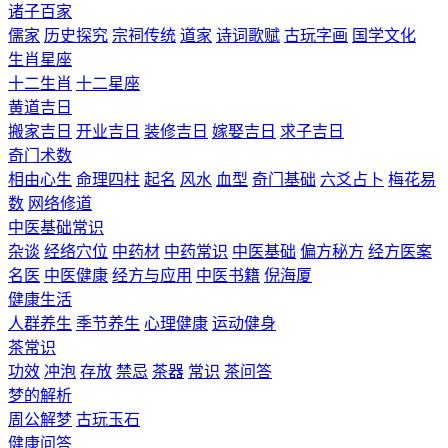
诸子百家
儒家
历史探究
宗祠传统
道家
诗词歌赋
古玩字画
国学文化
生肖星座
十二生肖
十二星座
黄道吉日
搬家吉日
开业吉日
装修吉日
嫁娶吉日
求子吉日
奇门术数
相由心生
命理四柱
起名
风水
血型
奇门基础
六爻占卜
梅花易
数
网络修道
中医基础常识
杂谈
经络穴位
中药材
中药常识
中医基础
偏方秘方
经方医案
名医
中医健康
经方与应用
中医书籍
倪海厦
健康生活
人群养生
季节养生
心理健康
运动健身
茶常识
功效
冲泡
存放
禁忌
茶器
常识
茶问答
梦的解析
周公解梦
古玩玉石
健康问答