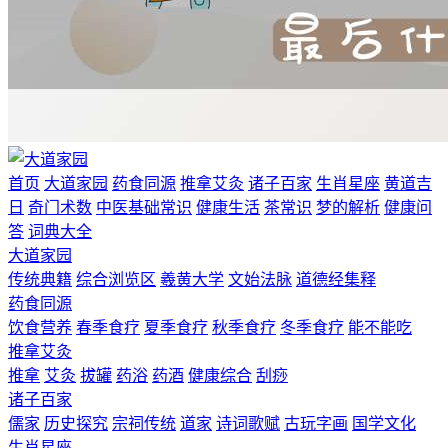
首页
大道家园
药食同源
推拿艾灸
诸子百家
生肖星座
黄道吉
日
奇门术数
中医基础常识
健康生活
茶常识
梦的解析
健康问
答
词典大全
大道家园
传统典籍
综合浏览区
羲黄大学
文始法脉
道德经集释
药食同源
饮食营养
春季食疗
夏季食疗
秋季食疗
冬季食疗
能不能吃
推拿艾灸
推拿
艾灸
拔罐
药浴
药酒
健康综合
刮痧
诸子百家
儒家
历史探究
宗祠传统
道家
诗词歌赋
古玩字画
国学文化
生肖星座