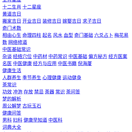
十二生肖
十二星座
黄道吉日
搬家吉日
开业吉日
装修吉日
嫁娶吉日
求子吉日
奇门术数
相由心生
命理四柱
起名
风水
血型
奇门基础
六爻占卜
梅花易
数
网络修道
中医基础常识
杂谈
经络穴位
中药材
中药常识
中医基础
偏方秘方
经方医案
名医
中医健康
经方与应用
中医书籍
倪海厦
健康生活
人群养生
季节养生
心理健康
运动健身
茶常识
功效
冲泡
存放
禁忌
茶器
常识
茶问答
梦的解析
周公解梦
古玩玉石
健康问答
男科
妇科
健康早知道
中医科
词典大全