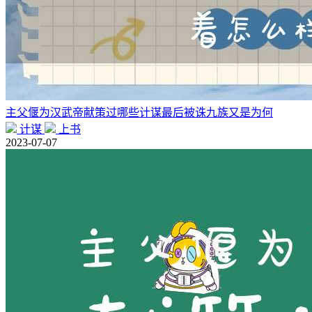
主父偃为汉武帝献策过哪些计谋最后被诛九族又是为何
计谋
上书
2023-07-07