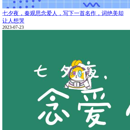
七夕夜，秦观思念爱人，写下一首名作，词绝美却
让人想哭
2023-07-23