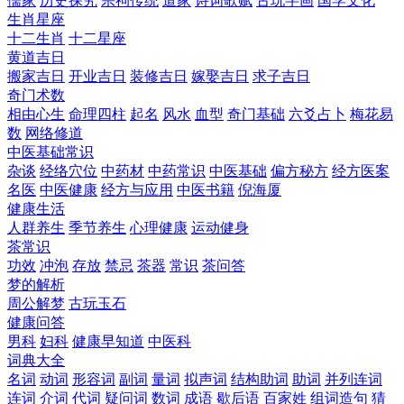
儒家
历史探究
宗祠传统
道家
诗词歌赋
古玩字画
国学文化
生肖星座
十二生肖
十二星座
黄道吉日
搬家吉日
开业吉日
装修吉日
嫁娶吉日
求子吉日
奇门术数
相由心生
命理四柱
起名
风水
血型
奇门基础
六爻占卜
梅花易
数
网络修道
中医基础常识
杂谈
经络穴位
中药材
中药常识
中医基础
偏方秘方
经方医案
名医
中医健康
经方与应用
中医书籍
倪海厦
健康生活
人群养生
季节养生
心理健康
运动健身
茶常识
功效
冲泡
存放
禁忌
茶器
常识
茶问答
梦的解析
周公解梦
古玩玉石
健康问答
男科
妇科
健康早知道
中医科
词典大全
名词
动词
形容词
副词
量词
拟声词
结构助词
助词
并列连词
连词
介词
代词
疑问词
数词
成语
歇后语
百家姓
组词造句
猜