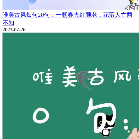
唯美古风短句20句：一朝春去红颜老，花落人亡两
不知
2023-07-26