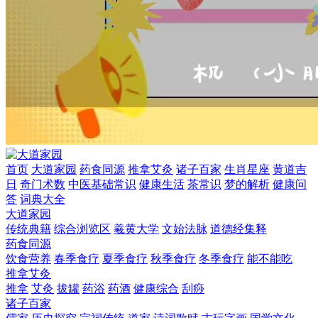
首页
大道家园
药食同源
推拿艾灸
诸子百家
生肖星座
黄道吉
日
奇门术数
中医基础常识
健康生活
茶常识
梦的解析
健康问
答
词典大全
大道家园
传统典籍
综合浏览区
羲黄大学
文始法脉
道德经集释
药食同源
饮食营养
春季食疗
夏季食疗
秋季食疗
冬季食疗
能不能吃
推拿艾灸
推拿
艾灸
拔罐
药浴
药酒
健康综合
刮痧
诸子百家