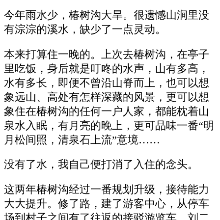
今年雨水少，椿树沟大旱。很遗憾山涧里没
有淙淙的溪水，缺少了一点灵动。
本来打算住一晚的。上次去椿树沟，在亭子
里吃饭，身后就是叮咚的水声，山有多高，
水有多长，即便不曾沿山脊而上，也可以想
象远山、高处有怎样深藏的风景，更可以想
象住在椿树沟的任何一户人家，都能枕着山
泉水入眠，有月亮的晚上，更可品味一番“明
月松间照，清泉石上流”意境……
没有了水，我自己便打消了入住的念头。
这两年椿树沟经过一番规划升级，接待能力
大大提升。修了路，建了游客中心，从停车
场到村子之间有了往返的接驳游览车。刘二