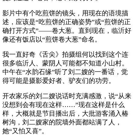
影片中有个吃煎饼的镜头，用现在的语境描
述，应该是“吃煎饼的正确姿势”或“煎饼的正
确打开方式”——卷大葱。直到现在，临沂好
像还有饭店以“煎饼卷大葱”命名。
我一直好奇《舌尖》拍摄组何以找到这个连
很多临沂人、蒙阴人可能都不知道小山村。
中午在“水韵石缘”听了刘二嫂的一番话，觉
得可能是摄影爱好者、驴友们的功劳。
开农家乐的刘二嫂说话时充满感激，说“从来
没想到会有现在这样……”现在这样是什么
样，大概就是节目播出后，大批游客涌入椿
树沟，刘二嫂家的院墙外面都站满了人，
她“又怕又喜”。