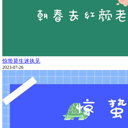
惊蛰莫生迷执见
2023-07-26