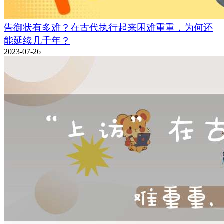
告御状有多难？在古代执行起来困难重重，为何还
能延续几千年？
2023-07-26