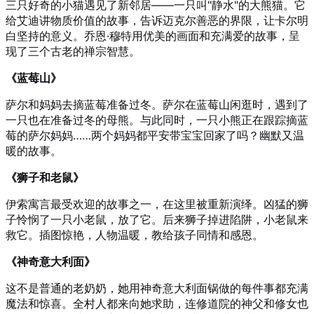
三只好奇的小猫遇见了新邻居——一只叫"静水"的大熊猫。它
给艾迪讲物质价值的故事，告诉迈克尔善恶的界限，让卡尔明
白坚持的意义。乔恩·穆特用优美的画面和充满爱的故事，呈
现了三个古老的禅宗智慧。
《蓝莓山》
萨尔和妈妈去摘蓝莓准备过冬。萨尔在蓝莓山闲逛时，遇到了
一只也在准备过冬的母熊。与此同时，一只小熊正在跟踪摘蓝
莓的萨尔妈妈……两个妈妈都平安带宝宝回家了吗？幽默又温
暖的故事。
《狮子和老鼠》
伊索寓言最受欢迎的故事之一，在这里被重新演绎。凶猛的狮
子怜悯了一只小老鼠，放了它。后来狮子掉进陷阱，小老鼠来
救它。插图惊艳，人物温暖，教给孩子同情和感恩。
《神奇意大利面》
这不是普通的老奶奶，她用神奇意大利面锅做的每件事都充满
魔法和惊喜。全村人都来向她求助，连修道院的神父和修女也