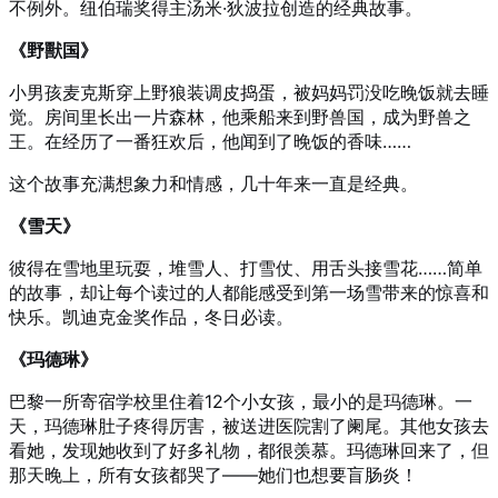
不例外。纽伯瑞奖得主汤米·狄波拉创造的经典故事。
《野獸国》
小男孩麦克斯穿上野狼装调皮捣蛋，被妈妈罚没吃晚饭就去睡
觉。房间里长出一片森林，他乘船来到野兽国，成为野兽之
王。在经历了一番狂欢后，他闻到了晚饭的香味……
这个故事充满想象力和情感，几十年来一直是经典。
《雪天》
彼得在雪地里玩耍，堆雪人、打雪仗、用舌头接雪花……简单
的故事，却让每个读过的人都能感受到第一场雪带来的惊喜和
快乐。凯迪克金奖作品，冬日必读。
《玛德琳》
巴黎一所寄宿学校里住着12个小女孩，最小的是玛德琳。一
天，玛德琳肚子疼得厉害，被送进医院割了阑尾。其他女孩去
看她，发现她收到了好多礼物，都很羡慕。玛德琳回来了，但
那天晚上，所有女孩都哭了——她们也想要盲肠炎！