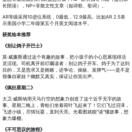
长陪读），NP=非散文性文章（如诗歌、歌词）。
AR等级采用10进位系统，0最低，12.9最高。比如AR 2.5表
示美国小学二年级第五个月英文阅读水平。
获奖绘本推荐
《别让鸽子开巴士》
莫·威廉斯通过这个有趣的故事，把小孩子的小心思展现得活
灵活现。司机离开前叮嘱读者：别让鸽子开车。鸽子为了达到
目的，又是恳求又是贿赂，还争论、操纵、发脾气——是不是
很像自家娃？幽默又真实，保证让你笑出声。
《疯狂星期二》
大卫·威斯纳用天马行空的想象力创造了这个近乎无字的故
事。星期二晚上，青蛙们坐着荷叶飞起来了！它们飞过沼泽，
飞进小镇，尽情玩耍，直到天亮。光看图就能"读"懂故事，想
象力爆棚。
《不可思议的旅程》