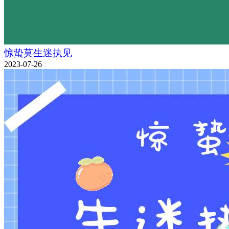
惊蛰莫生迷执见
2023-07-26