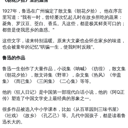
1927年，鲁迅在广州编定了散文集《朝花夕拾》。他在序言
里写道："我有一时，曾经屡次忆起儿时在故乡所吃的蔬果：
菱角、罗汉豆、茭白、香瓜。凡这些，都是极其鲜美可口的；
都曾是使我思乡的蛊惑。"
这些文字，读来特别温暖。原来大文豪也会怀念家乡的味道，
也会被童年的记忆"哄骗一生，使我时时反顾"。
鲁迅的作品
鲁迅一生创作了大量作品，小说集《呐喊》《彷徨》，散文集
《朝花夕拾》，散文诗集《野草》，杂文集《热风》《华盖
集》《而已集》《三闲集》《二心集》等等。
他的《狂人日记》是中国第一部现代白话小说，他的《阿Q正
传》塑造了中国文学史上最经典的形象之一。
很多作品被选入中小学课本，比如《从百草园到三味书屋》
《社戏》《故乡》《孔乙己》等。几代中国孩子，都是读着鲁
迅长大的。