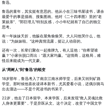
鲁迅。
鲁迅的童年，其实挺有意思的。他从小在三味书屋读书，课余
最爱干的事是描画、搜集图画。他对《二十四孝图》里的"老
莱娱亲"、"郭巨埋儿"特别反感，小小年纪就有了自己的独立
思考。
有一年妹妹夭折，他躲在屋角偷偷哭。大人问他哭什么，他
说："为妹妹啦。"这种真情流露，挺让人动容的。
还有一次，长辈们聚在一起推牌九，有人逗他："你希望谁
赢？"小家伙脱口而出："愿大家均赢。"这情商，这格局，难
怪后来能成为一代文豪。
从"周树人"到"鲁迅"的蜕变
18岁那年，鲁迅考入了南京江南水师学堂，后来又转到矿路
学堂。那时候他喜欢读译本新书，尤其爱看小说，还偶尔骑马
出去溜达——不是个死读书的书呆子。
22岁，他去了日本留学。本来学医，后来发现"救人灵魂比救
人身体更重要"，于是弃医从文。这个决定，改变了中国文学