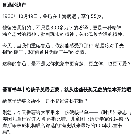
鲁迅的遗产
1936年10月19日，鲁迅在上海病逝，享年55岁。
他留给我们的，不只是800多万字的著译，更是一种精神——
独立思考的精神，批判现实的精神，关心民族命运的精神。
今天，当我们重读鲁迅，依然能感受到那种"横眉冷对千夫
指"的硬气，和"俯首甘为孺子牛"的柔情。
这样的鲁迅，是不是比你想象中更有趣、更立体、也更可爱？
番薯书单 | 给孩子英语启蒙，就从这些获奖无数的绘本开始吧
给孩子选英文绘本，是不是经常挑花眼？
别急，今天番薯给大家带来一份硬核书单——《时代》杂志与
美国儿童桂冠诗人肯·内斯比特、儿童图书历史学家伦纳德·马
库斯等权威机构联合评选的"有史以来最好的100本儿童书
籍"。