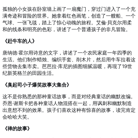
孤独的小女孩在卧室墙上画了一扇魔门，穿过门进入了一个充
满奇迹和冒险的世界。她拿着红色画笔，创造了一艘船、一个
气球、一张飞毯，踏上了惊心动魄的旅程。艾倫·貝克尔用柔
和的线条和明亮的色彩，讲述了一个普通孩子的非凡冒险。
《赶牛车的人》
唐纳德·霍尔用诗意的文字，讲述了一个农民家庭一年四季的
生活。他们制作蜡烛、编织手套、削木片，然后用牛车拉着这
些货物去集市卖。芭芭拉·库尼的插图细腻温暖，再现了19世
纪新英格兰的田园生活。
《臭起司小子爆笑故事大集合》
这不是你熟悉的那种童话故事，而是对经典童话的幽默改编。
乔恩·谢斯卡把各种童话人物混搭在一起，用讽刺和幽默制造
出意想不到的效果。孩子们喜欢这种有惊喜的故事，读完肯定
会哈哈大笑。
《禅的故事》