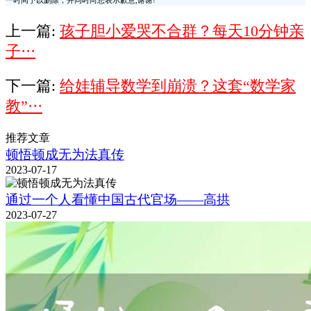
一时间予以删除，并同时向您表示歉意,谢谢!
上一篇:
孩子胆小爱哭不合群？每天10分钟亲
子···
下一篇:
给娃辅导数学到崩溃？这套“数学家
教”···
推荐文章
顿悟顿成无为法真传
2023-07-17
通过一个人看懂中国古代官场——高拱
2023-07-27