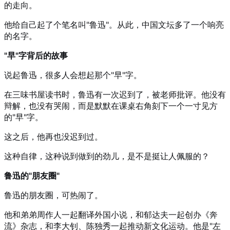
的走向。
他给自己起了个笔名叫"鲁迅"。从此，中国文坛多了一个响亮
的名字。
"早"字背后的故事
说起鲁迅，很多人会想起那个"早"字。
在三味书屋读书时，鲁迅有一次迟到了，被老师批评。他没有
辩解，也没有哭闹，而是默默在课桌右角刻下一个一寸见方
的"早"字。
这之后，他再也没迟到过。
这种自律，这种说到做到的劲儿，是不是挺让人佩服的？
鲁迅的"朋友圈"
鲁迅的朋友圈，可热闹了。
他和弟弟周作人一起翻译外国小说，和郁达夫一起创办《奔
流》杂志，和李大钊、陈独秀一起推动新文化运动。他是"左