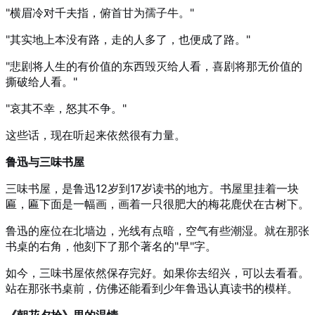
"横眉冷对千夫指，俯首甘为孺子牛。"
"其实地上本没有路，走的人多了，也便成了路。"
"悲剧将人生的有价值的东西毁灭给人看，喜剧将那无价值的
撕破给人看。"
"哀其不幸，怒其不争。"
这些话，现在听起来依然很有力量。
鲁迅与三味书屋
三味书屋，是鲁迅12岁到17岁读书的地方。书屋里挂着一块
匾，匾下面是一幅画，画着一只很肥大的梅花鹿伏在古树下。
鲁迅的座位在北墙边，光线有点暗，空气有些潮湿。就在那张
书桌的右角，他刻下了那个著名的"早"字。
如今，三味书屋依然保存完好。如果你去绍兴，可以去看看。
站在那张书桌前，仿佛还能看到少年鲁迅认真读书的模样。
《朝花夕拾》里的温情