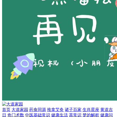
首页
大道家园
药食同源
推拿艾灸
诸子百家
生肖星座
黄道吉
日
奇门术数
中医基础常识
健康生活
茶常识
梦的解析
健康问