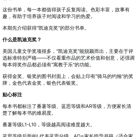
这份书单，每一本都值得孩子反复阅读。色彩丰富，故事有
趣，有助于培养孩子对阅读和学习的热爱。
本期先介绍获得"凯迪克奖"的部分书单。
什么是凯迪克奖？
美国儿童文学奖项很多，"凯迪克奖"能脱颖而出，主要在于评
选标准特别严格——不仅看重作品的艺术价值和创意，还强调
每本得奖作品都必须有"寓教于乐"的功能。
获得金奖、银奖的图书封面上，会贴上印有"骑马的约翰"的奖
牌，金色代表金奖，银色代表银奖。
贴心标注
每本书都标注了番薯等级、蓝思等级和AR等级，方便家长清
楚了解每本书的难易度。
番薯等级L1-L10，等级越高阅读难度越大。
蓝思等级后面的L代表蓝思分级，AD=家长指导书籍（适合家