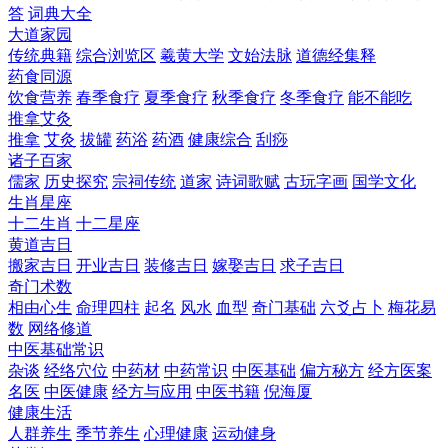
答
词典大全
大道家园
传统典籍
综合浏览区
羲黄大学
文始法脉
道德经集释
药食同源
饮食营养
春季食疗
夏季食疗
秋季食疗
冬季食疗
能不能吃
推拿艾灸
推拿
艾灸
拔罐
药浴
药酒
健康综合
刮痧
诸子百家
儒家
历史探究
宗祠传统
道家
诗词歌赋
古玩字画
国学文化
生肖星座
十二生肖
十二星座
黄道吉日
搬家吉日
开业吉日
装修吉日
嫁娶吉日
求子吉日
奇门术数
相由心生
命理四柱
起名
风水
血型
奇门基础
六爻占卜
梅花易
数
网络修道
中医基础常识
杂谈
经络穴位
中药材
中药常识
中医基础
偏方秘方
经方医案
名医
中医健康
经方与应用
中医书籍
倪海厦
健康生活
人群养生
季节养生
心理健康
运动健身