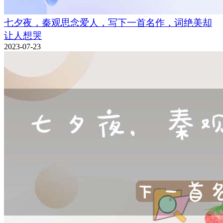
七夕夜，秦观思念爱人，写下一首名作，词绝美却
让人想哭
2023-07-23