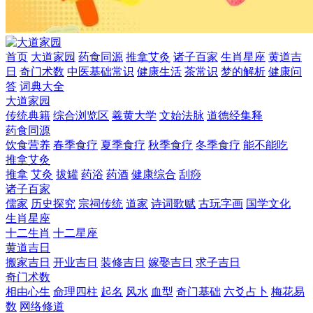
首页
大道家园
药食同源
推拿艾灸
诸子百家
生肖星座
黄道吉
日
奇门术数
中医基础常识
健康生活
茶常识
梦的解析
健康问
答
词典大全
大道家园
传统典籍
综合浏览区
羲黄大学
文始法脉
道德经集释
药食同源
饮食营养
春季食疗
夏季食疗
秋季食疗
冬季食疗
能不能吃
推拿艾灸
推拿
艾灸
拔罐
药浴
药酒
健康综合
刮痧
诸子百家
儒家
历史探究
宗祠传统
道家
诗词歌赋
古玩字画
国学文化
生肖星座
十二生肖
十二星座
黄道吉日
搬家吉日
开业吉日
装修吉日
嫁娶吉日
求子吉日
奇门术数
相由心生
命理四柱
起名
风水
血型
奇门基础
六爻占卜
梅花易
数
网络修道