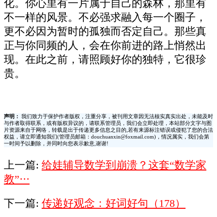
化。你心里有一片属于自己的森林，那里有
不一样的风景。不必强求融入每一个圈子，
更不必因为暂时的孤独而否定自己。那些真
正与你同频的人，会在你前进的路上悄然出
现。在此之前，请照顾好你的独特，它很珍
贵。
声明：
我们致力于保护作者版权，注重分享，被刊用文章因无法核实真实出处，未能及时
与作者取得联系，或有版权异议的，请联系管理员，我们会立即处理，本站部分文字与图
片资源来自于网络，转载是出于传递更多信息之目的,若有来源标注错误或侵犯了您的合法
权益，请立即通知我们(管理员邮箱：douchuanxin@foxmail.com)，情况属实，我们会第
一时间予以删除，并同时向您表示歉意,谢谢!
上一篇:
给娃辅导数学到崩溃？这套“数学家
教”···
下一篇:
传递好观念：好词好句（178）