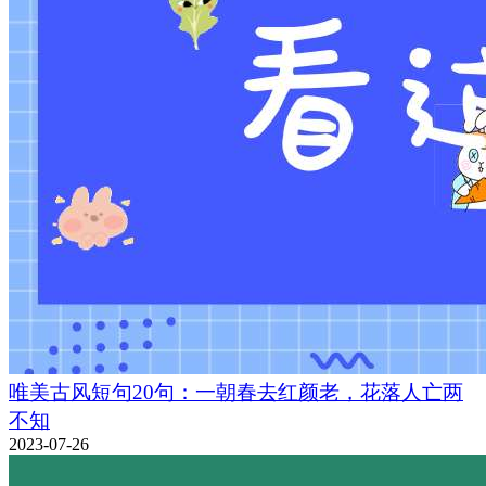
唯美古风短句20句：一朝春去红颜老，花落人亡两
不知
2023-07-26