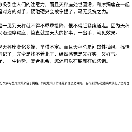
够吸引住人们的注意力，而且天秤座处世圆滑，和摩羯座在一起
是对方的对手，硬碰硬只会被拿捏了，毫无反抗之力。
是一见到天秤就不得不乖乖投降，恨不得赶紧绕道走。因为天秤
来治理摩羯座，简直就是天大的好事，一出手，就见效果。
现天秤座变化多端，举棋不定。而且天秤总是间歇性抽风，搞怪
忘记了，完全是找不着北了，给然感觉是又好笑，又好气。
配、一生运势、复合机会，您还可以在底部在线咨询。
理。本站部分文字与图片资源来自于网络，转载是出于传递更多信息之目的。若有来源标注错误或侵犯了您的合