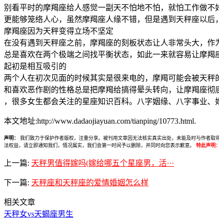
别看平时的摩羯座给人感觉一副天不怕地不怕，就怕工作做不
更能够笼络人心，虽然摩羯座人缘不错，但是遇到天秤座以后
摩羯座因为天秤变得立场不坚定
在没有遇到天秤座之前，摩羯座的刻板状态让人非常头大，作
总是喜欢在两个极端之间找平衡状态，如此一来就容易让摩羯
起初是相互吸引的
两个人在初次见面的时候其实是很来电的，摩羯可能会被天秤
和喜欢恶作剧的性格总是把摩羯给搞得晕头转向，让摩羯座彻
，很多女生都会关注的星座知识百科。八字姻缘、八字事业、
本文地址:http://www.dadaojiayuan.com/tianping/10773.html.
声明：
我们致力于保护作者版权，注重分享。被刊用文章因无法核实真实出处，未能及时与作者取得联系，
法权益，请立即通知我们，情况属实，我们会第一时间予以删除，并同时向您表示歉意。
特此声明
上一篇:
天秤男值得嫁吗(嫁给哪五个星座男，活···
下一篇:
天秤座和天秤座的爱情婚姻怎么样
相关文章
天秤女vs天蝎座男生