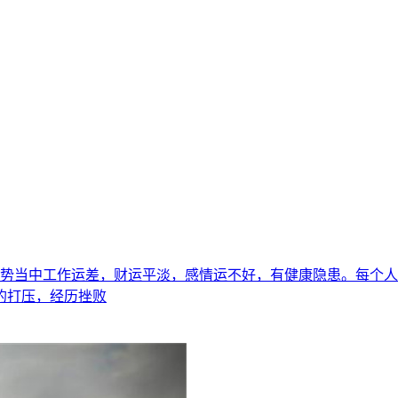
的运势当中工作运差，财运平淡，感情运不好，有健康隐患。每个
的打压，经历挫败