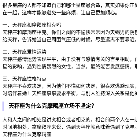
很多
星座
的人都不知道自己和哪个星座最合适，其实如果你正
在一起，这样才能够避免一些麻烦，让自己更加顺心。
一、天秤座和摩羯座相克吗
天秤座和摩羯座相克。你们之间的不愉快常常因为天蝎男的阴
给天秤，告诉她当自己周围气压低的时候，尽量远离不要靠近，
二、天秤座爱情运势
天秤座感情运势表现平平，由于没有与感情有关的吉星相助，
星的影响，遇到性情暴烈的女性，当然，最终能否发展感情，
三、天秤座性格特点
天秤座不喜欢决定，因为他们不懂如何决定，很喜欢逃避现实
时陪伴着她！天秤座事事要求平衡，与别人维持深入关系是他
天秤座为什么克摩羯座立场不坚定？
人和人之间的相处是讲究相合或者相克的，相合的两个人在一
时间地相处，拿摩羯座来说，遇到天秤座就意味着遇到了克星
天秤座为什么克摩羯座