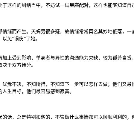
处于这样的纠结当中，不妨试一试
星座配对
，这样也能够知道自
郁情绪而产生。天蝎男很多疑，故情绪常常莫名其妙地低落，一
以免“误伤”了她。
再加上受到影响，单身者与异性的沟通能力欠缺，较为孤芳自赏
取决于双方缘分。
，犹豫不决，不知所措，不知道下一步可以怎样去做；他们又最
的人生目标，他们最容易感到寂寞。
起的话，总是特别和谐的，不管做什么事情都可以顺顺利利的；
。