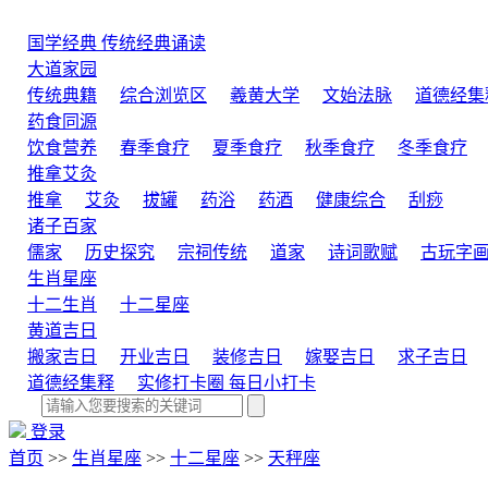
国学经典
传统经典诵读
大道家园
传统典籍
综合浏览区
羲黄大学
文始法脉
道德经集
药食同源
饮食营养
春季食疗
夏季食疗
秋季食疗
冬季食疗
推拿艾灸
推拿
艾灸
拔罐
药浴
药酒
健康综合
刮痧
诸子百家
儒家
历史探究
宗祠传统
道家
诗词歌赋
古玩字
生肖星座
十二生肖
十二星座
黄道吉日
搬家吉日
开业吉日
装修吉日
嫁娶吉日
求子吉日
道德经集释
实修打卡圈
每日小打卡
登录
首页
>>
生肖星座
>>
十二星座
>>
天秤座