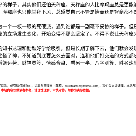
好的样子，其实他们还怕天秤座。天秤座的人比摩羯座总是更能
，摩羯座也只能甘拜下风，总感觉自己不管是情商还是智商都不
为一个一板一眼的死硬派，遇到谁都是一副毫不妥协的样子。但
座的立场发生变化，开始变得不那么坚定了。不得不说让天秤座
的知书达理和勤勉好学给吸引，但是长期了解下去，他们就会发
底慌了神，不知道到底要怎么去面对，连和他们打交道的方式都
婚姻运势、财神灵签、情感合盘、看另一半、八字测算、姓名速
或有版权异议的，请联系管理员（邮箱：douchuanxin@foxmail.com)，我们会立即处
：本站内容仅供读者参考，请理性理解、审慎对待，勿作为实际依据。