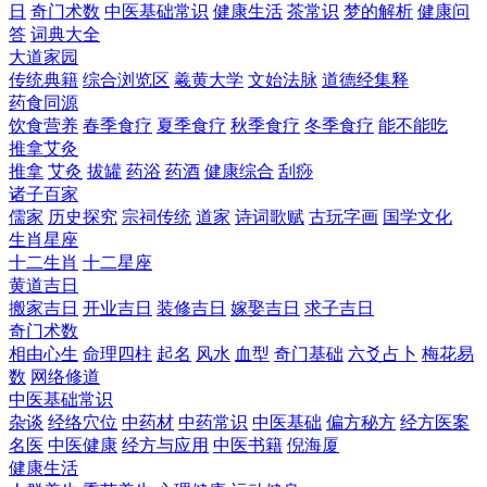
日
奇门术数
中医基础常识
健康生活
茶常识
梦的解析
健康问
答
词典大全
大道家园
传统典籍
综合浏览区
羲黄大学
文始法脉
道德经集释
药食同源
饮食营养
春季食疗
夏季食疗
秋季食疗
冬季食疗
能不能吃
推拿艾灸
推拿
艾灸
拔罐
药浴
药酒
健康综合
刮痧
诸子百家
儒家
历史探究
宗祠传统
道家
诗词歌赋
古玩字画
国学文化
生肖星座
十二生肖
十二星座
黄道吉日
搬家吉日
开业吉日
装修吉日
嫁娶吉日
求子吉日
奇门术数
相由心生
命理四柱
起名
风水
血型
奇门基础
六爻占卜
梅花易
数
网络修道
中医基础常识
杂谈
经络穴位
中药材
中药常识
中医基础
偏方秘方
经方医案
名医
中医健康
经方与应用
中医书籍
倪海厦
健康生活