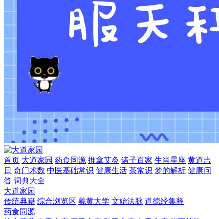
首页
大道家园
药食同源
推拿艾灸
诸子百家
生肖星座
黄道吉
日
奇门术数
中医基础常识
健康生活
茶常识
梦的解析
健康问
答
词典大全
大道家园
传统典籍
综合浏览区
羲黄大学
文始法脉
道德经集释
药食同源