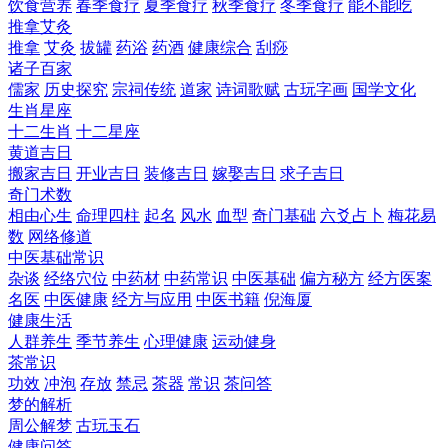
饮食营养
春季食疗
夏季食疗
秋季食疗
冬季食疗
能不能吃
推拿艾灸
推拿
艾灸
拔罐
药浴
药酒
健康综合
刮痧
诸子百家
儒家
历史探究
宗祠传统
道家
诗词歌赋
古玩字画
国学文化
生肖星座
十二生肖
十二星座
黄道吉日
搬家吉日
开业吉日
装修吉日
嫁娶吉日
求子吉日
奇门术数
相由心生
命理四柱
起名
风水
血型
奇门基础
六爻占卜
梅花易
数
网络修道
中医基础常识
杂谈
经络穴位
中药材
中药常识
中医基础
偏方秘方
经方医案
名医
中医健康
经方与应用
中医书籍
倪海厦
健康生活
人群养生
季节养生
心理健康
运动健身
茶常识
功效
冲泡
存放
禁忌
茶器
常识
茶问答
梦的解析
周公解梦
古玩玉石
健康问答