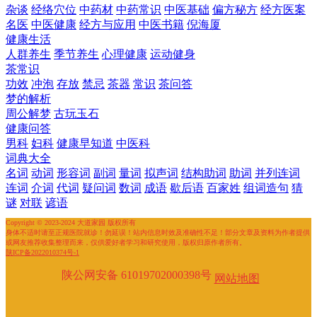
杂谈
经络穴位
中药材
中药常识
中医基础
偏方秘方
经方医案
名医
中医健康
经方与应用
中医书籍
倪海厦
健康生活
人群养生
季节养生
心理健康
运动健身
茶常识
功效
冲泡
存放
禁忌
茶器
常识
茶问答
梦的解析
周公解梦
古玩玉石
健康问答
男科
妇科
健康早知道
中医科
词典大全
名词
动词
形容词
副词
量词
拟声词
结构助词
助词
并列连词
连词
介词
代词
疑问词
数词
成语
歇后语
百家姓
组词造句
猜
谜
对联
谚语
Copyright © 2023-2024 大道家园 版权所有
身体不适时请至正规医院就诊！勿延误！站内信息时效及准确性不足！部分文章及资料为作者提供
或网友推荐收集整理而来，仅供爱好者学习和研究使用，版权归原作者所有。
陕ICP备2022010374号-1
陕公网安备 61019702000398号
网站地图