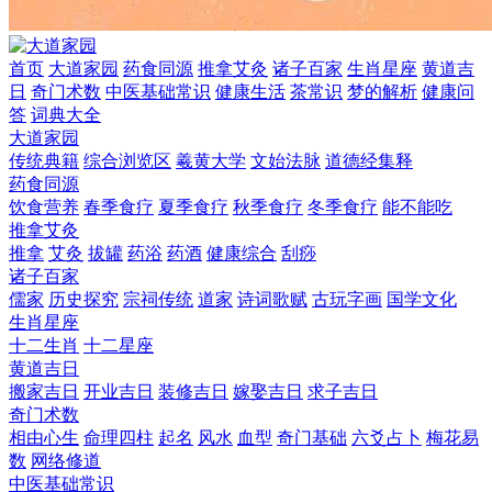
首页
大道家园
药食同源
推拿艾灸
诸子百家
生肖星座
黄道吉
日
奇门术数
中医基础常识
健康生活
茶常识
梦的解析
健康问
答
词典大全
大道家园
传统典籍
综合浏览区
羲黄大学
文始法脉
道德经集释
药食同源
饮食营养
春季食疗
夏季食疗
秋季食疗
冬季食疗
能不能吃
推拿艾灸
推拿
艾灸
拔罐
药浴
药酒
健康综合
刮痧
诸子百家
儒家
历史探究
宗祠传统
道家
诗词歌赋
古玩字画
国学文化
生肖星座
十二生肖
十二星座
黄道吉日
搬家吉日
开业吉日
装修吉日
嫁娶吉日
求子吉日
奇门术数
相由心生
命理四柱
起名
风水
血型
奇门基础
六爻占卜
梅花易
数
网络修道
中医基础常识