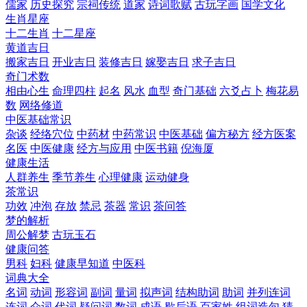
儒家
历史探究
宗祠传统
道家
诗词歌赋
古玩字画
国学文化
生肖星座
十二生肖
十二星座
黄道吉日
搬家吉日
开业吉日
装修吉日
嫁娶吉日
求子吉日
奇门术数
相由心生
命理四柱
起名
风水
血型
奇门基础
六爻占卜
梅花易
数
网络修道
中医基础常识
杂谈
经络穴位
中药材
中药常识
中医基础
偏方秘方
经方医案
名医
中医健康
经方与应用
中医书籍
倪海厦
健康生活
人群养生
季节养生
心理健康
运动健身
茶常识
功效
冲泡
存放
禁忌
茶器
常识
茶问答
梦的解析
周公解梦
古玩玉石
健康问答
男科
妇科
健康早知道
中医科
词典大全
名词
动词
形容词
副词
量词
拟声词
结构助词
助词
并列连词
连词
介词
代词
疑问词
数词
成语
歇后语
百家姓
组词造句
猜