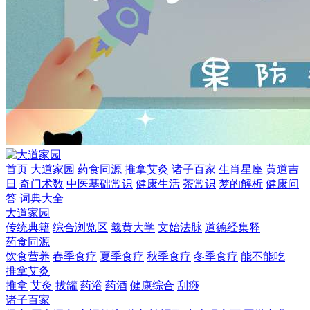
首页
大道家园
药食同源
推拿艾灸
诸子百家
生肖星座
黄道吉
日
奇门术数
中医基础常识
健康生活
茶常识
梦的解析
健康问
答
词典大全
大道家园
传统典籍
综合浏览区
羲黄大学
文始法脉
道德经集释
药食同源
饮食营养
春季食疗
夏季食疗
秋季食疗
冬季食疗
能不能吃
推拿艾灸
推拿
艾灸
拔罐
药浴
药酒
健康综合
刮痧
诸子百家