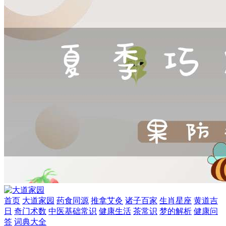
首页
大道家园
药食同源
推拿艾灸
诸子百家
生肖星座
黄道吉
日
奇门术数
中医基础常识
健康生活
茶常识
梦的解析
健康问
答
词典大全