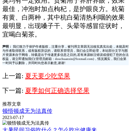
臭均有一定效用。贡菊用于养肝养眼，效果
最佳，冲泡时加点枸杞，是护眼良方。杭菊
有黄、白两种，其中杭白菊清热利咽的效果
最明显，出现嗓子干、头晕等感冒症状时，
宜喝白菊茶。
声明：
我们致力于保护作者版权，注重分享，被刊用文章因无法核实真实出处，未能及时
与作者取得联系，或有版权异议的，请联系管理员，我们会立即处理，本站部分文字与图
片资源来自于网络，转载是出于传递更多信息之目的,若有来源标注错误或侵犯了您的合法
权益，请立即通知我们(管理员邮箱：douchuanxin@foxmail.com)，情况属实，我们会第
一时间予以删除，并同时向您表示歉意,谢谢!
上一篇:
夏天要少吃坚果
下一篇:
夏季如何正确选择坚果
推荐文章
顿悟顿成无为法真传
2023-07-17
大暑民间习俗吃什么？怎么吃出健康来