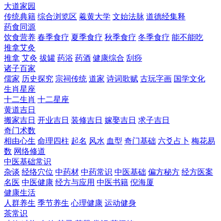
大道家园
传统典籍
综合浏览区
羲黄大学
文始法脉
道德经集释
药食同源
饮食营养
春季食疗
夏季食疗
秋季食疗
冬季食疗
能不能吃
推拿艾灸
推拿
艾灸
拔罐
药浴
药酒
健康综合
刮痧
诸子百家
儒家
历史探究
宗祠传统
道家
诗词歌赋
古玩字画
国学文化
生肖星座
十二生肖
十二星座
黄道吉日
搬家吉日
开业吉日
装修吉日
嫁娶吉日
求子吉日
奇门术数
相由心生
命理四柱
起名
风水
血型
奇门基础
六爻占卜
梅花易
数
网络修道
中医基础常识
杂谈
经络穴位
中药材
中药常识
中医基础
偏方秘方
经方医案
名医
中医健康
经方与应用
中医书籍
倪海厦
健康生活
人群养生
季节养生
心理健康
运动健身
茶常识