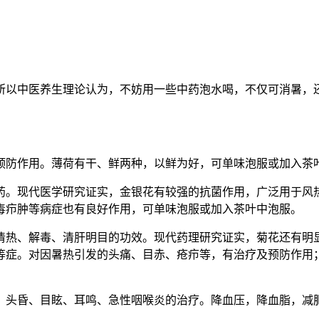
所以中医养生理论认为，不妨用一些中药泡水喝，不仅可消暑，
预防作用。薄荷有干、鲜两种，以鲜为好，可单味泡服或加入茶
药。现代医学研究证实，金银花有较强的抗菌作用，广泛用于风
毒疖肿等病症也有良好作用，可单味泡服或加入茶叶中泡服。
清热、解毒、清肝明目的功效。现代药理研究证实，菊花还有明
等症。对因暑热引发的头痛、目赤、疮疖等，有治疗及预防作用
、头昏、目眩、耳鸣、急性咽喉炎的治疗。降血压，降血脂，减