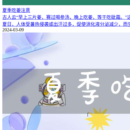
夏季吃姜注意
古人云“早上三片姜，赛过喝参汤，晚上吃姜，等于吃砒霜。”
夏日，人体受暑热侵袭或出汗过多，促使消化液分泌减少，而
2024-03-09