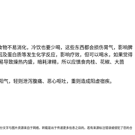
食物不易消化，冷饮也要少喝，这些东西都会损伤胃气，影响脾
因及蛋白质等发生化学反应，影响疗效，但可以喝水，如果觉得
易导致燥热内盛，暗耗津精，所以应慎食肉桂、花椒、大茴
阳气，轻则泄泻腹痛、恶心呕吐，重则造成阳虚宿疾。
理。本站部分文字与图片资源来自于网络，转载是出于传递更多信息之目的。若有来源标注错误或侵犯了您的合