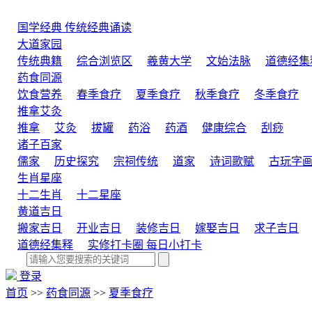
国学经典
传统经典诵读
大道家园
传统典籍
综合浏览区
羲黄大学
文始法脉
道德经集
药食同源
饮食营养
春季食疗
夏季食疗
秋季食疗
冬季食疗
推拿艾灸
推拿
艾灸
拔罐
药浴
药酒
健康综合
刮痧
诸子百家
儒家
历史探究
宗祠传统
道家
诗词歌赋
古玩字
生肖星座
十二生肖
十二星座
黄道吉日
搬家吉日
开业吉日
装修吉日
嫁娶吉日
求子吉日
道德经集释
实修打卡圈
每日小打卡
登录
首页
>>
药食同源
>>
夏季食疗