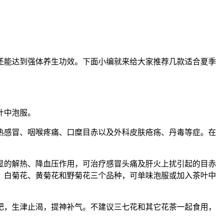
还能达到强体养生功效。下面小编就来给大家推荐几款适合夏季
叶中泡服。
热感冒、咽喉疼痛、口糜目赤以及外科皮肤疮疡、丹毒等症。在
显的解热、降血压作用，可治疗感冒头痛及肝火上扰引起的目赤
；白菊花、黄菊花和野菊花三个品种，可单味泡服或加入茶叶中
肥，生津止渴，提神补气。不建议三七花和其它花茶一起食用，