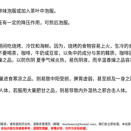
单味泡服或加入茶叶中泡服。
压有一定的降压作用，可煎后泡服。
期间吃烧烤、冷饮和海鲜。因为，烧烤的食物容易上火，生冷的
不要喝茶，咖啡，牛奶或豆浆，以免中药成分与茶的鞣质，咖啡
燥之品，以防伤阴 夏季气候炎热，易伤阴液，而辛温香燥之品容
大量进食寒凉之品，则易致中阳受损，脾胃虚弱，甚至损及一身之
袭人体，若服用大量肥甘之品，则易导致内外湿热之邪合击人体。
或有版权异议的，请联系管理员（邮箱：douchuanxin@foxmail.com)，我们会立即处
：本站内容仅供读者参考，请理性理解、审慎对待，勿作为实际依据。