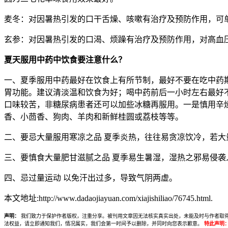
麦冬：对因暑热引发的口干舌燥、咳嗽有治疗及预防作用，可
玄参：对因暑热引发的口渴、烦躁有治疗及预防作用，对高血
夏天服用中药中饮食要注意什么？
一、夏季服用中药最好在饮食上有所节制，最好不要在吃中药
胃功能。建议清淡温和饮食为好；喝中药前后一小时左右最好
口味较苦，非糖尿病患者还可以加些冰糖再服用。一是慎用辛
香、小茴香、狗肉、羊肉和新鲜桂圆或荔枝等等。
二、要忌大量服用寒凉之品 夏季炎热，往往易贪凉饮冷，若
三、要慎食大量肥甘滋腻之品 夏季易生暑湿，湿热之邪易侵
四、忌过量运动 以免汗出过多，导致气阴两虚。
本文地址:http://www.dadaojiayuan.com/xiajishiliao/76745.html.
声明：
我们致力于保护作者版权，注重分享。被刊用文章因无法核实真实出处，未能及时与作者取得联系，
法权益，请立即通知我们，情况属实，我们会第一时间予以删除，并同时向您表示歉意。
特此声明