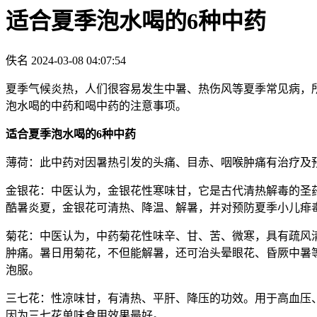
适合夏季泡水喝的6种中药
佚名
2024-03-08 04:07:54
夏季气候炎热，人们很容易发生中暑、热伤风等夏季常见病，
泡水喝的中药和喝中药的注意事项。
适合夏季泡水喝的6种中药
薄荷：此中药对因暑热引发的头痛、目赤、咽喉肿痛有治疗及
金银花：中医认为，金银花性寒味甘，它是古代清热解毒的圣
酷暑炎夏，金银花可清热、降温、解暑，并对预防夏季小儿痱
菊花：中医认为，中药菊花性味辛、甘、苦、微寒，具有疏风
肿痛。暑日用菊花，不但能解暑，还可治头晕眼花、昏厥中暑
泡服。
三七花：性凉味甘，有清热、平肝、降压的功效。用于高血压
因为三七花单味食用效果最好。