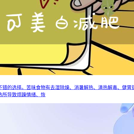
不错的选择。苦味食物有去湿除燥、消暑解热、清热解毒、健胃
热所导致烦躁情绪、恢