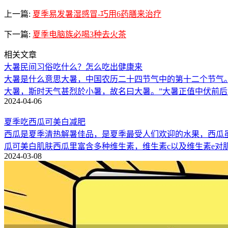
上一篇:
夏季易发暑湿感冒-巧用6药膳来治疗
下一篇:
夏季电脑族必喝3种去火茶
相关文章
大暑民间习俗吃什么？怎么吃出健康来
大暑是什么意思大暑，中国农历二十四节气中的第十二个节气。在
大暑，斯时天气甚烈於小暑，故名曰大暑。”大暑正值中伏前后
2024-04-06
夏季吃西瓜可美白减肥
西瓜是夏季清热解暑佳品，是夏季最受人们欢迎的水果，西瓜
瓜可美白肌肤西瓜里富含多种维生素，维生素c以及维生素e对
2024-03-08