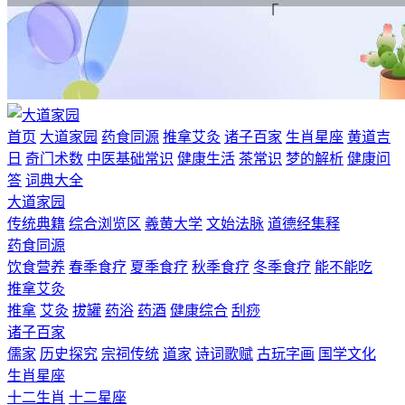
首页
大道家园
药食同源
推拿艾灸
诸子百家
生肖星座
黄道吉
日
奇门术数
中医基础常识
健康生活
茶常识
梦的解析
健康问
答
词典大全
大道家园
传统典籍
综合浏览区
羲黄大学
文始法脉
道德经集释
药食同源
饮食营养
春季食疗
夏季食疗
秋季食疗
冬季食疗
能不能吃
推拿艾灸
推拿
艾灸
拔罐
药浴
药酒
健康综合
刮痧
诸子百家
儒家
历史探究
宗祠传统
道家
诗词歌赋
古玩字画
国学文化
生肖星座
十二生肖
十二星座