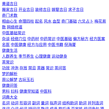
黄道吉日
搬家吉日
开业吉日
装修吉日
嫁娶吉日
求子吉日
奇门术数
相由心生
命理四柱
起名
风水
血型
奇门基础
六爻占卜
梅花易
数
网络修道
中医基础常识
杂谈
经络穴位
中药材
中药常识
中医基础
偏方秘方
经方医案
名医
中医健康
经方与应用
中医书籍
倪海厦
健康生活
人群养生
季节养生
心理健康
运动健身
茶常识
功效
冲泡
存放
禁忌
茶器
常识
茶问答
梦的解析
周公解梦
古玩玉石
健康问答
男科
妇科
健康早知道
中医科
词典大全
名词
动词
形容词
副词
量词
拟声词
结构助词
助词
并列连词
连词
介词
代词
疑问词
数词
成语
歇后语
百家姓
组词造句
猜