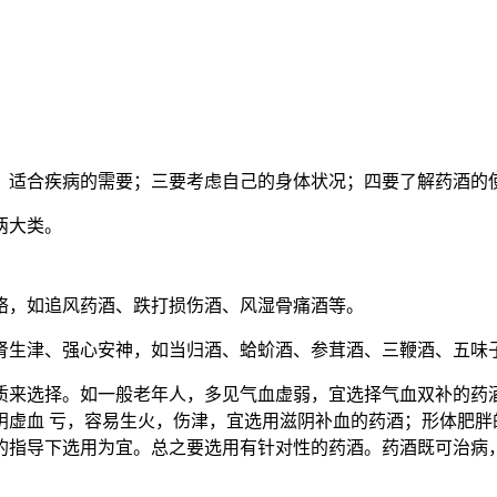
，适合疾病的需要；三要考虑自己的身体状况；四要了解药酒的
两大类。
络，如追风药酒、跌打损伤酒、风湿骨痛酒等。
肾生津、强心安神，如当归酒、蛤蚧酒、参茸酒、三鞭酒、五味
质来选择。如一般老年人，多见气血虚弱，宜选择气血双补的药
阴虚血 亏，容易生火，伤津，宜选用滋阴补血的药酒；形体肥胖
的指导下选用为宜。总之要选用有针对性的药酒。药酒既可治病，