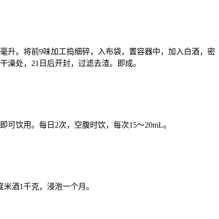
00毫升。将前9味加工捣细碎，入布袋，置容器中，加入白酒，密
干澡处，21日后开封，过滤去渣。即成。
即可饮用。每日2次，空腹时饮，每次15～20mL。
0度米酒1千克，浸泡一个月。