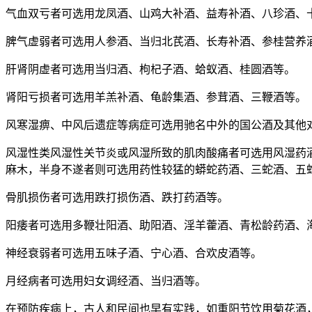
气血双亏者可选用龙凤酒、山鸡大补酒、益寿补酒、八珍酒、
脾气虚弱者可选用人参酒、当归北芪酒、长寿补酒、参桂营养
肝肾阴虚者可选用当归酒、枸杞子酒、蛤蚁酒、桂圆酒等。
肾阳亏损者可选用羊羔补酒、龟龄集酒、参茸酒、三鞭酒等。
风寒湿痹、中风后遗症等病症可选用驰名中外的国公酒及其他
风湿性类风湿性关节炎或风湿所致的肌肉酸痛者可选用风湿药
麻木，半身不遂者则可选用药性较猛的蟒蛇药酒、三蛇酒、五蛇
骨肌损伤者可选用跌打损伤酒、跌打药酒等。
阳痿者可选用多鞭壮阳酒、助阳酒、淫羊藿酒、青松龄药酒、
神经衰弱者可选用五味子酒、宁心酒、合欢皮酒等。
月经病者可选用妇女调经酒、当归酒等。
在预防疾病上，古人和民间也早有实践，如重阳节饮用菊花酒