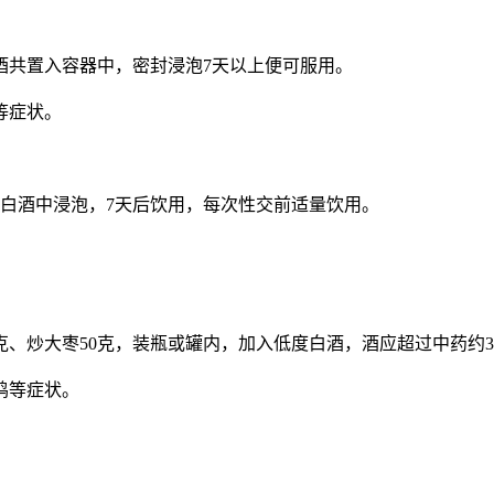
白酒共置入容器中，密封浸泡7天以上便可服用。
等症状。
放入白酒中浸泡，7天后饮用，每次性交前适量饮用。
200克、炒大枣50克，装瓶或罐内，加入低度白酒，酒应超过中
鸣等症状。