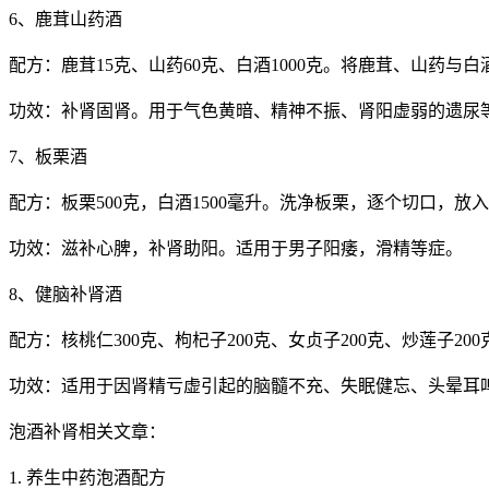
6、鹿茸山药酒
配方：鹿茸15克、山药60克、白酒1000克。将鹿茸、山药与
功效：补肾固肾。用于气色黄暗、精神不振、肾阳虚弱的遗尿
7、板栗酒
配方：板栗500克，白酒1500毫升。洗净板栗，逐个切口，
功效：滋补心脾，补肾助阳。适用于男子阳痿，滑精等症。
8、健脑补肾酒
配方：核桃仁300克、枸杞子200克、女贞子200克、炒莲子
功效：适用于因肾精亏虚引起的脑髓不充、失眠健忘、头晕耳
泡酒补肾相关文章：
1. 养生中药泡酒配方