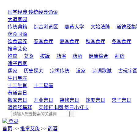
国学经典
传统经典诵读
大道家园
传统典籍
综合浏览区
羲黄大学
文始法脉
道德经集
药食同源
饮食营养
春季食疗
夏季食疗
秋季食疗
冬季食疗
推拿艾灸
推拿
艾灸
拔罐
药浴
药酒
健康综合
刮痧
诸子百家
儒家
历史探究
宗祠传统
道家
诗词歌赋
古玩字
生肖星座
十二生肖
十二星座
黄道吉日
搬家吉日
开业吉日
装修吉日
嫁娶吉日
求子吉日
道德经集释
实修打卡圈
每日小打卡
登录
首页
>>
推拿艾灸
>>
药酒