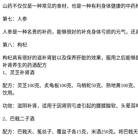
山药不仅仅是一种常见的食材，也是一种有利身体健康的中药
第七：人参
人参是一种名贵的补药，能够很好的补充身体亏损的元气，还
第八：枸杞
枸杞具有很好的滋补肾脏以及保养肝脏的效果，服用之后能够
补肾养生的药酒配方
1、灵芝补肾酒
配方：灵芝100克、炙龟板100克、乌梢蛇50克、熟地黄100
饮用。
功效：滋阴补肾，适用于因肾阴亏虚引起的腰膝酸软、头晕耳
2、巴戟二子酒
配方：巴戟天、菟丝子、覆盆子各15克，米酒250克。将巴戟