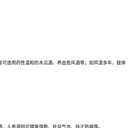
者可选用药性温和的木瓜酒、养血愈风酒等；如风湿多年，肢体
酒、人参酒则可健骨强筋、补益气血、扶正防病等。