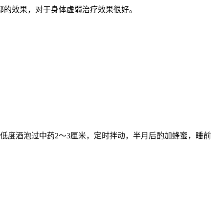
部的效果，对于身体虚弱治疗效果很好。
坛内，低度酒泡过中药2～3厘米，定时拌动，半月后酌加蜂蜜，睡前