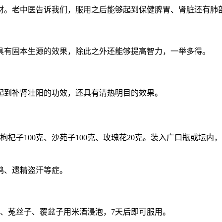
材。老中医告诉我们，服用之后能够起到保健脾胃、肾脏还有肺
具有固本生源的效果，除此之外还能够提高智力，一举多得。
起到补肾壮阳的功效，还具有清热明目的效果。
克、枸杞子100克、沙苑子100克、玫瑰花20克。装入广口瓶或
鸣、遗精盗汗等症。
天、菟丝子、覆盆子用米酒浸泡，7天后即可服用。