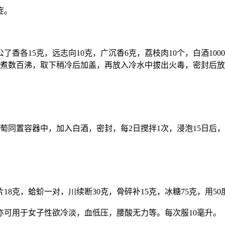
症。
了香各15克，远志向10克，广沉香6克，荔枝肉10个，白酒10
煮数百沸，取下稍冷后加盖，再放入冷水中拔出火毒，密封后放
与葡萄同置容器中，加入白酒，密封，每2日搅拌1次，浸泡15日后，
片18克，蛤蚧一对，川续断30克，骨碎补15克，冰糖75克，用5
可用于女子性欲冷淡，血低压，腰酸无力等。每次服10毫升。