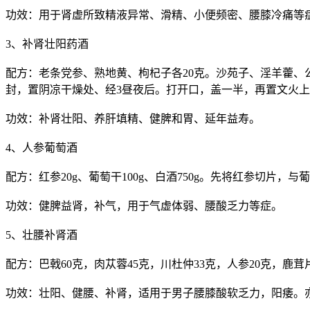
功效：用于肾虚所致精液异常、滑精、小便频密、腰膝冷痛等
3、补肾壮阳药酒
配方：老条党参、熟地黄、枸杞子各20克。沙苑子、淫羊藿、公
封，置阴凉干燥处、经3昼夜后。打开口，盖一半，再置文火上
功效：补肾壮阳、养肝填精、健脾和胃、延年益寿。
4、人参葡萄酒
配方：红参20g、葡萄干100g、白酒750g。先将红参切片，
功效：健脾益肾，补气，用于气虚体弱、腰酸乏力等症。
5、壮腰补肾酒
配方：巴戟60克，肉苁蓉45克，川杜仲33克，人参20克，鹿茸
功效：壮阳、健腰、补肾，适用于男子腰膝酸软乏力，阳痿。亦