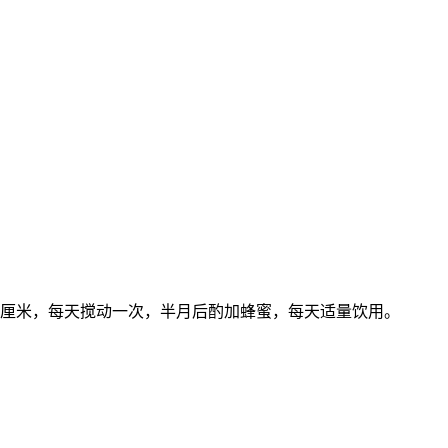
药约3厘米，每天搅动一次，半月后酌加蜂蜜，每天适量饮用。