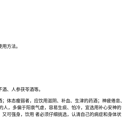
使用方法。
子酒、人参茯苓酒等。
酒；体态瘦弱者，应饮用滋阴、补血、生津的药酒；神疲倦怠、
的人，多偏于阳衰气虚，容易生痰、怕冷，宜选用补心安神的
又可强身，饮用 者必须仔细挑选，认清自己的病症和身体状