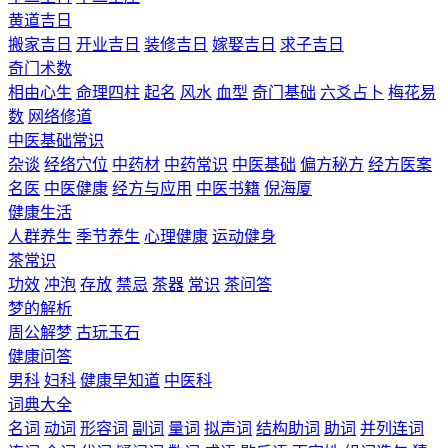
黄道吉日
搬家吉日
开业吉日
装修吉日
嫁娶吉日
求子吉日
奇门术数
相由心生
命理四柱
起名
风水
血型
奇门基础
六爻占卜
梅花易
数
网络修道
中医基础常识
杂谈
经络穴位
中药材
中药常识
中医基础
偏方秘方
经方医案
名医
中医健康
经方与应用
中医书籍
倪海厦
健康生活
人群养生
季节养生
心理健康
运动健身
茶常识
功效
冲泡
存放
禁忌
茶器
常识
茶问答
梦的解析
周公解梦
古玩玉石
健康问答
男科
妇科
健康早知道
中医科
词典大全
名词
动词
形容词
副词
量词
拟声词
结构助词
助词
并列连词