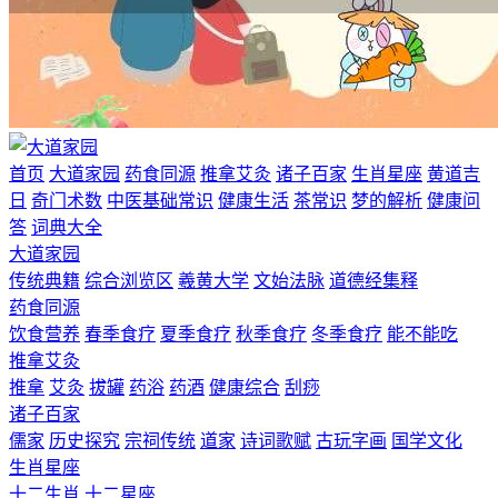
首页
大道家园
药食同源
推拿艾灸
诸子百家
生肖星座
黄道吉
日
奇门术数
中医基础常识
健康生活
茶常识
梦的解析
健康问
答
词典大全
大道家园
传统典籍
综合浏览区
羲黄大学
文始法脉
道德经集释
药食同源
饮食营养
春季食疗
夏季食疗
秋季食疗
冬季食疗
能不能吃
推拿艾灸
推拿
艾灸
拔罐
药浴
药酒
健康综合
刮痧
诸子百家
儒家
历史探究
宗祠传统
道家
诗词歌赋
古玩字画
国学文化
生肖星座
十二生肖
十二星座