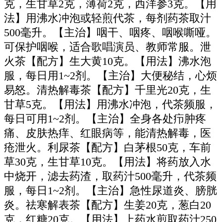
克，生甘草2克，薄荷2克，西洋参3克。【用
法】用沸水冲泡或轻煎代茶，每剂药茶取汁
500毫升。【主治】咽干、咽疼、咽喉嘶哑。
可保护咽喉，适合歌唱演员、教师常服。泄
火茶【配方】生大黄10克。【用法】沸水泡
服，每日用1~2剂。【主治】大便秘结，心烦
易怒。清热解毒茶【配方】千里光20克，生
甘草5克。【用法】用沸水冲泡，代茶频服，
每日可用1~2剂。【主治】全身各处疖肿疼
痛、皮肤热痒、红眼病等，能清热解毒，医
疮泄火。利尿茶【配方】白茅根50克，车前
草30克，生甘草10克。【用法】将药放入水
中烧开，滤去药渣，取药汁500毫升，代茶频
服，每日1~2剂。【主治】急性尿道炎、膀胱
炎。祛寒解表茶【配方】生姜20克，葱白20
克，红糖20克。【用法】上药水煎取药汁250