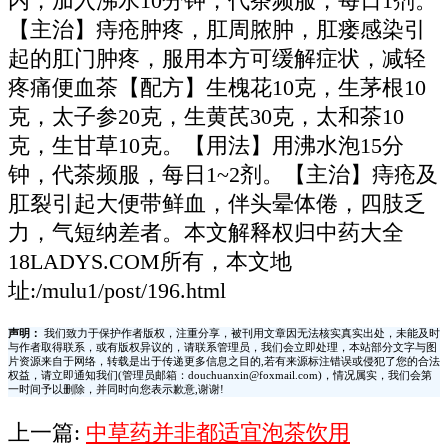
内，加入沸水10分钟，代茶频服，每日1剂。
【主治】痔疮肿疼，肛周脓肿，肛瘘感染引
起的肛门肿疼，服用本方可缓解症状，减轻
疼痛便血茶【配方】生槐花10克，生茅根10
克，太子参20克，生黄芪30克，太和茶10
克，生甘草10克。【用法】用沸水泡15分
钟，代茶频服，每日1~2剂。【主治】痔疮及
肛裂引起大便带鲜血，伴头晕体倦，四肢乏
力，气短纳差者。本文解释权归中药大全
18LADYS.COM所有，本文地
址:/mulu1/post/196.html
声明：
我们致力于保护作者版权，注重分享，被刊用文章因无法核实真实出处，未能及时
与作者取得联系，或有版权异议的，请联系管理员，我们会立即处理，本站部分文字与图
片资源来自于网络，转载是出于传递更多信息之目的,若有来源标注错误或侵犯了您的合法
权益，请立即通知我们(管理员邮箱：douchuanxin@foxmail.com)，情况属实，我们会第
一时间予以删除，并同时向您表示歉意,谢谢!
上一篇:
中草药并非都适宜泡茶饮用