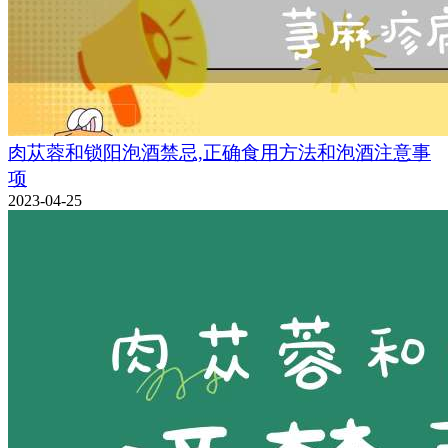
肉苁蓉和锁阳泡酒禁忌,正确食用方法和泡酒注意事
项
2023-04-25