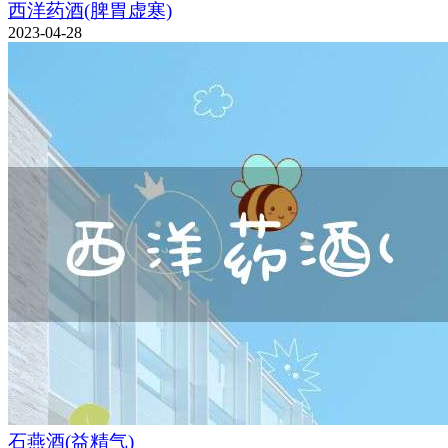
西洋药酒(脾胃虚寒)
2023-04-28
石燕酒(益精气)