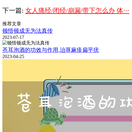
下一篇:
女人痛经/闭经/崩漏/带下怎么办 体···
推荐文章
顿悟顿成无为法真传
2023-07-17
苍耳泡酒的功效与作用,治荨麻疹扁平疣
2023-04-25