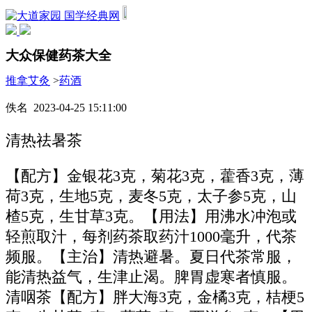
国学经典网
大众保健药茶大全
推拿艾灸
>
药酒
佚名 2023-04-25 15:11:00
清热祛暑茶
【配方】金银花3克，菊花3克，藿香3克，薄
荷3克，生地5克，麦冬5克，太子参5克，山
楂5克，生甘草3克。【用法】用沸水冲泡或
轻煎取汁，每剂药茶取药汁1000毫升，代茶
频服。【主治】清热避暑。夏日代茶常服，
能清热益气，生津止渴。脾胃虚寒者慎服。
清咽茶【配方】胖大海3克，金橘3克，桔梗5