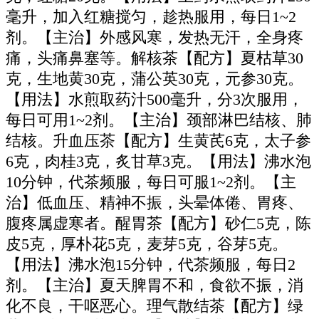
毫升，加入红糖搅匀，趁热服用，每日1~2
剂。【主治】外感风寒，发热无汗，全身疼
痛，头痛鼻塞等。解核茶【配方】夏枯草30
克，生地黄30克，蒲公英30克，元参30克。
【用法】水煎取药汁500毫升，分3次服用，
每日可用1~2剂。【主治】颈部淋巴结核、肺
结核。升血压茶【配方】生黄芪6克，太子参
6克，肉桂3克，炙甘草3克。【用法】沸水泡
10分钟，代茶频服，每日可服1~2剂。【主
治】低血压、精神不振，头晕体倦、胃疼、
腹疼属虚寒者。醒胃茶【配方】砂仁5克，陈
皮5克，厚朴花5克，麦芽5克，谷芽5克。
【用法】沸水泡15分钟，代茶频服，每日2
剂。【主治】夏天脾胃不和，食欲不振，消
化不良，干呕恶心。理气散结茶【配方】绿