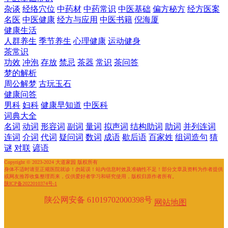
杂谈
经络穴位
中药材
中药常识
中医基础
偏方秘方
经方医案
名医
中医健康
经方与应用
中医书籍
倪海厦
健康生活
人群养生
季节养生
心理健康
运动健身
茶常识
功效
冲泡
存放
禁忌
茶器
常识
茶问答
梦的解析
周公解梦
古玩玉石
健康问答
男科
妇科
健康早知道
中医科
词典大全
名词
动词
形容词
副词
量词
拟声词
结构助词
助词
并列连词
连词
介词
代词
疑问词
数词
成语
歇后语
百家姓
组词造句
猜
谜
对联
谚语
Copyright © 2023-2024 大道家园 版权所有
身体不适时请至正规医院就诊！勿延误！站内信息时效及准确性不足！部分文章及资料为作者提供
或网友推荐收集整理而来，仅供爱好者学习和研究使用，版权归原作者所有。
陕ICP备2022010374号-1
陕公网安备 61019702000398号
网站地图