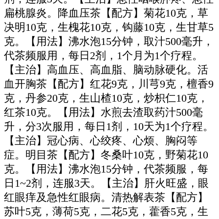
扁桃腺炎。降血压茶【配方】菊花10克，草
决明10克，生槐花10克，钩藤10克，生甘草5
克。【用法】沸水泡15分钟，取汁500毫升，
代茶频服用，每日2剂，1个月为1个疗程。
【主治】高血压、高血脂、脑动脉硬化。活
血开胸茶【配方】红花9克，川芎9克，檀香9
克，丹参20克，生山楂10克，炒枳仁10克，
红茶10克。【用法】水煎去渣取药汁500毫
升，分3次服用，每日1剂，10天为1个疗程。
【主治】冠心病、心绞疼、心烦、胸闷等
症。明目茶【配方】冬桑叶10克，野菊花10
克。【用法】沸水泡15分钟，代茶频服，每
日1~2剂，连服3天。【主治】肝火旺盛，眼
红眼痒及急性红眼病。清热解表茶【配方】
苏叶5克，薄荷5克，二花5克，藿香5克，生