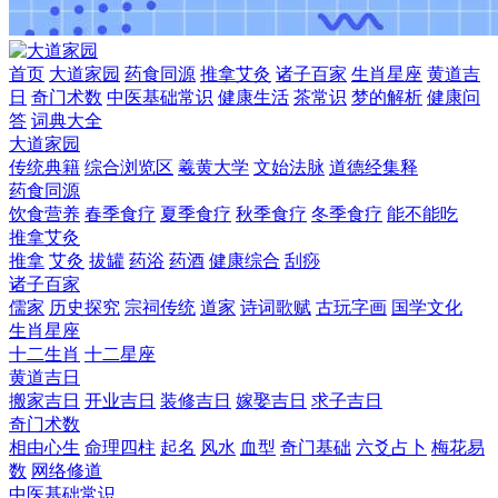
首页
大道家园
药食同源
推拿艾灸
诸子百家
生肖星座
黄道吉
日
奇门术数
中医基础常识
健康生活
茶常识
梦的解析
健康问
答
词典大全
大道家园
传统典籍
综合浏览区
羲黄大学
文始法脉
道德经集释
药食同源
饮食营养
春季食疗
夏季食疗
秋季食疗
冬季食疗
能不能吃
推拿艾灸
推拿
艾灸
拔罐
药浴
药酒
健康综合
刮痧
诸子百家
儒家
历史探究
宗祠传统
道家
诗词歌赋
古玩字画
国学文化
生肖星座
十二生肖
十二星座
黄道吉日
搬家吉日
开业吉日
装修吉日
嫁娶吉日
求子吉日
奇门术数
相由心生
命理四柱
起名
风水
血型
奇门基础
六爻占卜
梅花易
数
网络修道
中医基础常识