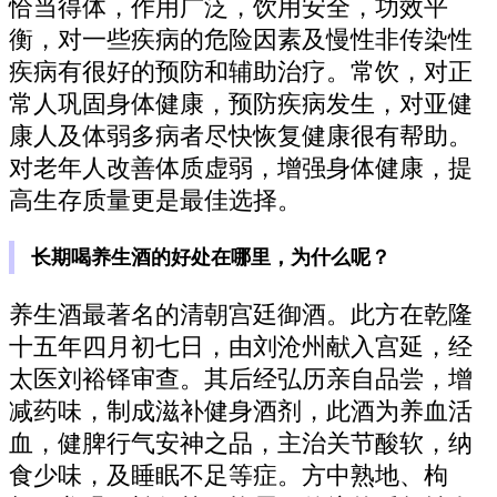
恰当得体，作用广泛，饮用安全，功效平
衡，对一些疾病的危险因素及慢性非传染性
疾病有很好的预防和辅助治疗。常饮，对正
常人巩固身体健康，预防疾病发生，对亚健
康人及体弱多病者尽快恢复健康很有帮助。
对老年人改善体质虚弱，增强身体健康，提
高生存质量更是最佳选择。
长期喝养生酒的好处在哪里，为什么呢？
养生酒最著名的清朝宫廷御酒。此方在乾隆
十五年四月初七日，由刘沧州献入宫延，经
太医刘裕铎审查。其后经弘历亲自品尝，增
减药味，制成滋补健身酒剂，此酒为养血活
血，健脾行气安神之品，主治关节酸软，纳
食少味，及睡眠不足等症。方中熟地、枸