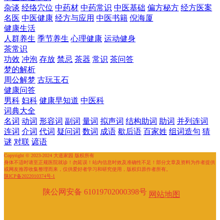
杂谈
经络穴位
中药材
中药常识
中医基础
偏方秘方
经方医案
名医
中医健康
经方与应用
中医书籍
倪海厦
健康生活
人群养生
季节养生
心理健康
运动健身
茶常识
功效
冲泡
存放
禁忌
茶器
常识
茶问答
梦的解析
周公解梦
古玩玉石
健康问答
男科
妇科
健康早知道
中医科
词典大全
名词
动词
形容词
副词
量词
拟声词
结构助词
助词
并列连词
连词
介词
代词
疑问词
数词
成语
歇后语
百家姓
组词造句
猜
谜
对联
谚语
Copyright © 2023-2024 大道家园 版权所有
身体不适时请至正规医院就诊！勿延误！站内信息时效及准确性不足！部分文章及资料为作者提供
或网友推荐收集整理而来，仅供爱好者学习和研究使用，版权归原作者所有。
陕ICP备2022010374号-1
陕公网安备 61019702000398号
网站地图