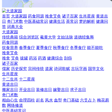
首页
大道家园
药食同源
推拿艾灸
诸子百家
生肖星座
黄道吉
日
奇门术数
中医基础常识
健康生活
茶常识
梦的解析
健康问
答
词典大全
大道家园
传统典籍
综合浏览区
羲黄大学
文始法脉
道德经集释
药食同源
饮食营养
春季食疗
夏季食疗
秋季食疗
冬季食疗
能不能吃
推拿艾灸
推拿
艾灸
拔罐
药浴
药酒
健康综合
刮痧
诸子百家
儒家
历史探究
宗祠传统
道家
诗词歌赋
古玩字画
国学文化
生肖星座
十二生肖
十二星座
黄道吉日
搬家吉日
开业吉日
装修吉日
嫁娶吉日
求子吉日
奇门术数
相由心生
命理四柱
起名
风水
血型
奇门基础
六爻占卜
梅花易
数
网络修道
中医基础常识