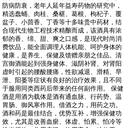
防病防衰，老年人延年益寿药物的研究中，
精选蠢蛹、肉桂、桑椹、葛根、枸杞子、覆
盆子、小茴香、丁香等十多味贵中药材，结
合现代生物工程技术精酿而成，该酒具有浓
郁的香、绵、甜、爽之口感，是现代时尚消
费饮品，能全面调理人体机能、呵护身体的
健康，是养生、保健及馈赠亲朋之佳品。清
宫御酒能起到强身健体、滋阴补肾、对肾阳
虚时引起的腰酸腰痛，性欲减退、滑精、早
泄、阳萎等症状有良好的治疗效果，且不同
于服用同类西药后带来的任何副作用。 保健
酒是用酒为载体是酒有通血脉、行药势、温
胃肠、御风寒作用。借酒之力，用药之功。
酒和药是最佳结合，优势互补，增强保健功
效，尤其是改善血瘀、体虚、怕累、怕冷等