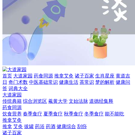
首页
大道家园
药食同源
推拿艾灸
诸子百家
生肖星座
黄道吉
日
奇门术数
中医基础常识
健康生活
茶常识
梦的解析
健康问
答
词典大全
大道家园
传统典籍
综合浏览区
羲黄大学
文始法脉
道德经集释
药食同源
饮食营养
春季食疗
夏季食疗
秋季食疗
冬季食疗
能不能吃
推拿艾灸
推拿
艾灸
拔罐
药浴
药酒
健康综合
刮痧
诸子百家