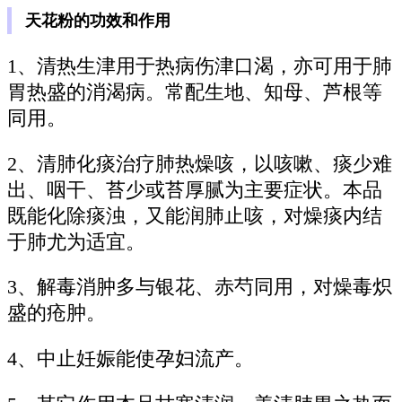
天花粉的功效和作用
1、清热生津用于热病伤津口渴，亦可用于肺
胃热盛的消渴病。常配生地、知母、芦根等
同用。
2、清肺化痰治疗肺热燥咳，以咳嗽、痰少难
出、咽干、苔少或苔厚腻为主要症状。本品
既能化除痰浊，又能润肺止咳，对燥痰内结
于肺尤为适宜。
3、解毒消肿多与银花、赤芍同用，对燥毒炽
盛的疮肿。
4、中止妊娠能使孕妇流产。