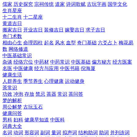
儒家
历史探究
宗祠传统
道家
诗词歌赋
古玩字画
国学文化
生肖星座
十二生肖
十二星座
黄道吉日
搬家吉日
开业吉日
装修吉日
嫁娶吉日
求子吉日
奇门术数
相由心生
命理四柱
起名
风水
血型
奇门基础
六爻占卜
梅花易
数
网络修道
中医基础常识
杂谈
经络穴位
中药材
中药常识
中医基础
偏方秘方
经方医案
名医
中医健康
经方与应用
中医书籍
倪海厦
健康生活
人群养生
季节养生
心理健康
运动健身
茶常识
功效
冲泡
存放
禁忌
茶器
常识
茶问答
梦的解析
周公解梦
古玩玉石
健康问答
男科
妇科
健康早知道
中医科
词典大全
名词
动词
形容词
副词
量词
拟声词
结构助词
助词
并列连词