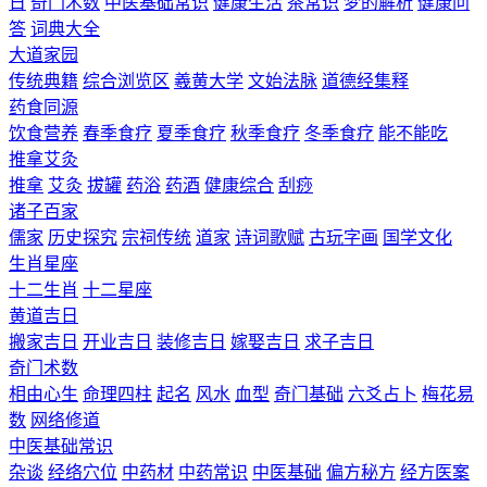
日
奇门术数
中医基础常识
健康生活
茶常识
梦的解析
健康问
答
词典大全
大道家园
传统典籍
综合浏览区
羲黄大学
文始法脉
道德经集释
药食同源
饮食营养
春季食疗
夏季食疗
秋季食疗
冬季食疗
能不能吃
推拿艾灸
推拿
艾灸
拔罐
药浴
药酒
健康综合
刮痧
诸子百家
儒家
历史探究
宗祠传统
道家
诗词歌赋
古玩字画
国学文化
生肖星座
十二生肖
十二星座
黄道吉日
搬家吉日
开业吉日
装修吉日
嫁娶吉日
求子吉日
奇门术数
相由心生
命理四柱
起名
风水
血型
奇门基础
六爻占卜
梅花易
数
网络修道
中医基础常识
杂谈
经络穴位
中药材
中药常识
中医基础
偏方秘方
经方医案