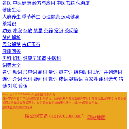
名医
中医健康
经方与应用
中医书籍
倪海厦
健康生活
人群养生
季节养生
心理健康
运动健身
茶常识
功效
冲泡
存放
禁忌
茶器
常识
茶问答
梦的解析
周公解梦
古玩玉石
健康问答
男科
妇科
健康早知道
中医科
词典大全
名词
动词
形容词
副词
量词
拟声词
结构助词
助词
并列连词
连词
介词
代词
疑问词
数词
成语
歇后语
百家姓
组词造句
猜
谜
对联
谚语
Copyright © 2023-2024 大道家园 版权所有
身体不适时请至正规医院就诊！勿延误！站内信息时效及准确性不足！部分文章及资料为作者提供
或网友推荐收集整理而来，仅供爱好者学习和研究使用，版权归原作者所有。
陕ICP备2022010374号-1
陕公网安备 61019702000398号
网站地图