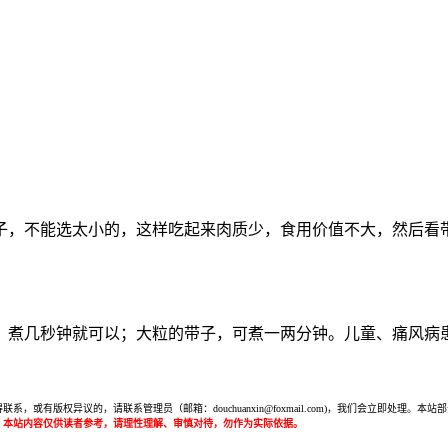
子，不能选太小的，这样吃起来肉质少，食用价值不大，然后看
，煮几秒钟就可以；大粒的带子，可煮一两分钟。儿童、痛风病
或有版权异议的，请联系管理员（邮箱：douchuanxin@foxmail.com)，我们会立即处
：本站内容仅供读者参考，请理性理解、审慎对待，勿作为实际依据。