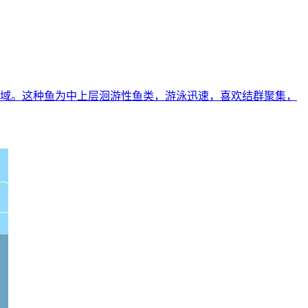
沿海等水域。这种鱼为中上层洄游性鱼类，游泳迅速，喜欢结群聚集，