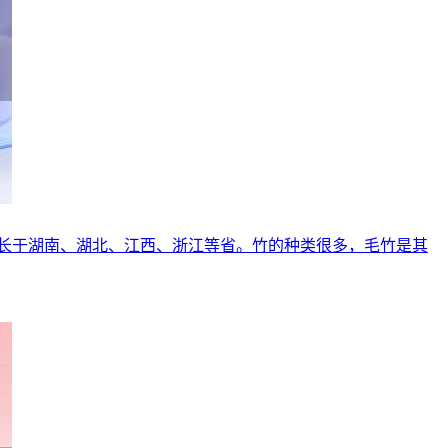
长于湖南、湖北、江西、浙江等省。竹的种类很多，毛竹是其