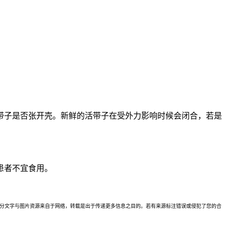
带子是否张开壳。新鲜的活带子在受外力影响时候会闭合，若是
患者不宜食用。
理。本站部分文字与图片资源来自于网络，转载是出于传递更多信息之目的。若有来源标注错误或侵犯了您的合