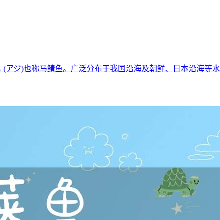
称：あ じ (アジ)也称马鲭鱼。广泛分布于我国沿海及朝鲜、日本