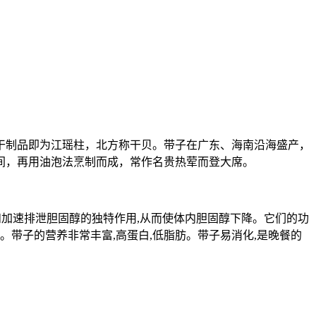
干制品即为江瑶柱，北方称干贝。带子在广东、海南沿海盛产，
间，再用油泡法烹制而成，常作名贵热荤而登大席。
成和加速排泄胆固醇的独特作用,从而使体内胆固醇下降。它们的功
带子的营养非常丰富,高蛋白,低脂肪。带子易消化,是晚餐的