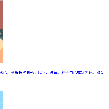
紫色，荚果长椭圆形，扁平，微弯。种子白色或紫黑色。嫩荚