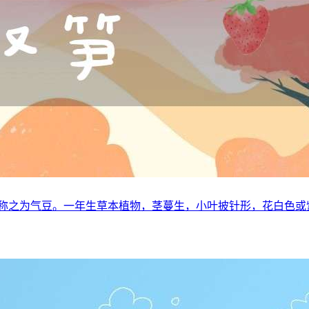
区称之为气豆。一年生草本植物，茎蔓生，小叶披针形，花白色或