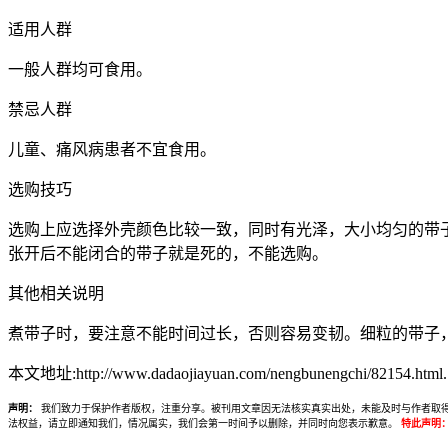
适用人群
一般人群均可食用。
禁忌人群
儿童、痛风病患者不宜食用。
选购技巧
选购上应选择外壳颜色比较一致，同时有光泽，大小均匀的带
张开后不能闭合的带子就是死的，不能选购。
其他相关说明
煮带子时，要注意不能时间过长，否则容易变韧。细粒的带子
本文地址:http://www.dadaojiayuan.com/nengbunengchi/82154.html.
声明：
我们致力于保护作者版权，注重分享。被刊用文章因无法核实真实出处，未能及时与作者取得联系，
法权益，请立即通知我们，情况属实，我们会第一时间予以删除，并同时向您表示歉意。
特此声明