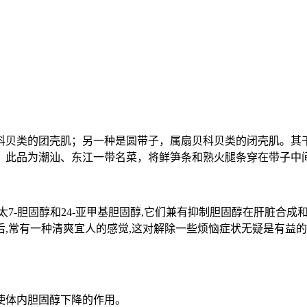
科贝类的团壳肌；另一种是圆带子，属扇贝科贝类的闭壳肌。其
；此品为潮汕、东江一带名菜，将鲜笋条和熟火腿条穿在带子中
7-胆固醇和24-亚甲基胆固醇,它们兼有抑制胆固醇在肝脏合
,常有一种清爽宜人的感觉,这对解除一些烦恼症状无疑是有益的。
使体内胆固醇下降的作用。