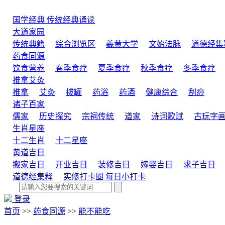
国学经典
传统经典诵读
大道家园
传统典籍
综合浏览区
羲黄大学
文始法脉
道德经集
药食同源
饮食营养
春季食疗
夏季食疗
秋季食疗
冬季食疗
推拿艾灸
推拿
艾灸
拔罐
药浴
药酒
健康综合
刮痧
诸子百家
儒家
历史探究
宗祠传统
道家
诗词歌赋
古玩字
生肖星座
十二生肖
十二星座
黄道吉日
搬家吉日
开业吉日
装修吉日
嫁娶吉日
求子吉日
道德经集释
实修打卡圈
每日小打卡
登录
首页
>>
药食同源
>>
能不能吃