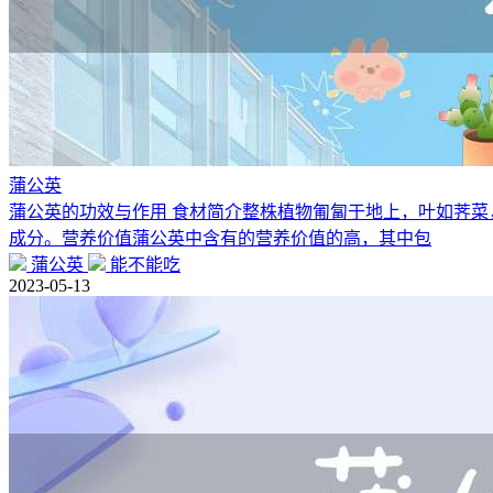
蒲公英
蒲公英的功效与作用 食材简介整株植物匍匐于地上，叶如荠
成分。营养价值蒲公英中含有的营养价值的高，其中包
蒲公英
能不能吃
2023-05-13