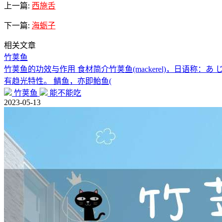
上一篇:
西施舌
下一篇:
海蛎子
相关文章
竹荚鱼
竹荚鱼的功效与作用 食材简介竹荚鱼(mackerel)，日语
有趋光特性。 鲭鱼，亦即鲐鱼(
竹荚鱼
能不能吃
2023-05-13