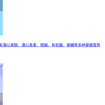
有蒲公英醇、蒲公英素、胆碱、有机酸、菊糖等多种健康营养