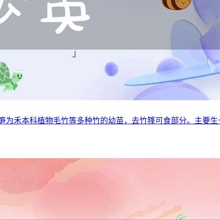
竹笋为禾本科植物毛竹等多种竹的幼苗，去竹箨可食部分。主要生