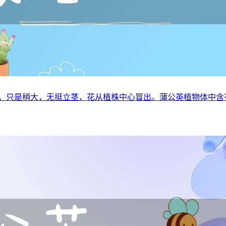
菜，只是稍大，无挺立茎，花从植株中心冒出。蒲公英植物体中含