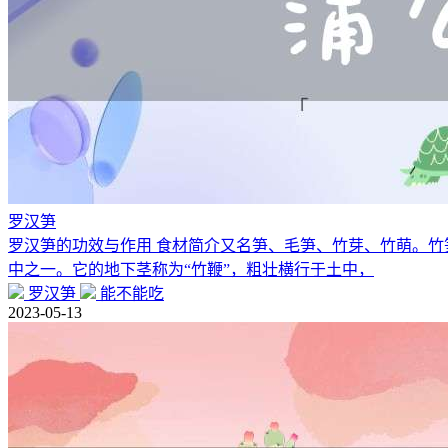
罗汉笋
罗汉笋的功效与作用 食材简介又名笋、毛笋、竹芽、竹萌。
中之一。它的地下茎称为“竹鞭”，粗壮横行于土中，
罗汉笋
能不能吃
2023-05-13