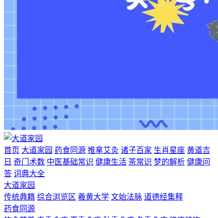
首页
大道家园
药食同源
推拿艾灸
诸子百家
生肖星座
黄道吉
日
奇门术数
中医基础常识
健康生活
茶常识
梦的解析
健康问
答
词典大全
大道家园
传统典籍
综合浏览区
羲黄大学
文始法脉
道德经集释
药食同源