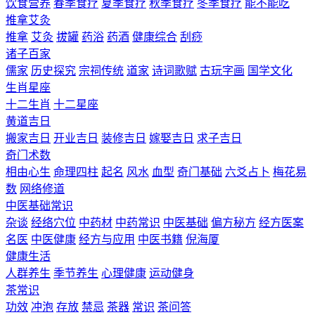
饮食营养
春季食疗
夏季食疗
秋季食疗
冬季食疗
能不能吃
推拿艾灸
推拿
艾灸
拔罐
药浴
药酒
健康综合
刮痧
诸子百家
儒家
历史探究
宗祠传统
道家
诗词歌赋
古玩字画
国学文化
生肖星座
十二生肖
十二星座
黄道吉日
搬家吉日
开业吉日
装修吉日
嫁娶吉日
求子吉日
奇门术数
相由心生
命理四柱
起名
风水
血型
奇门基础
六爻占卜
梅花易
数
网络修道
中医基础常识
杂谈
经络穴位
中药材
中药常识
中医基础
偏方秘方
经方医案
名医
中医健康
经方与应用
中医书籍
倪海厦
健康生活
人群养生
季节养生
心理健康
运动健身
茶常识
功效
冲泡
存放
禁忌
茶器
常识
茶问答