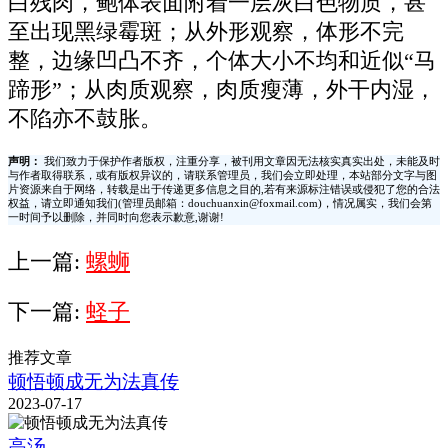
白残肉，鲍体表面附着一层灰白色物质，甚
至出现黑绿霉斑；从外形观察，体形不完
整，边缘凹凸不齐，个体大小不均和近似“马
蹄形”；从肉质观察，肉质瘦薄，外干内湿，
不陷亦不鼓胀。
声明：
我们致力于保护作者版权，注重分享，被刊用文章因无法核实真实出处，未能及时
与作者取得联系，或有版权异议的，请联系管理员，我们会立即处理，本站部分文字与图
片资源来自于网络，转载是出于传递更多信息之目的,若有来源标注错误或侵犯了您的合法
权益，请立即通知我们(管理员邮箱：douchuanxin@foxmail.com)，情况属实，我们会第
一时间予以删除，并同时向您表示歉意,谢谢!
上一篇:
螺蛳
下一篇:
蛏子
推荐文章
顿悟顿成无为法真传
2023-07-17
高汤