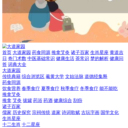
首页
大道家园
药食同源
推拿艾灸
诸子百家
生肖星座
黄道吉
日
奇门术数
中医基础常识
健康生活
茶常识
梦的解析
健康问
答
词典大全
大道家园
传统典籍
综合浏览区
羲黄大学
文始法脉
道德经集释
药食同源
饮食营养
春季食疗
夏季食疗
秋季食疗
冬季食疗
能不能吃
推拿艾灸
推拿
艾灸
拔罐
药浴
药酒
健康综合
刮痧
诸子百家
儒家
历史探究
宗祠传统
道家
诗词歌赋
古玩字画
国学文化
生肖星座
十二生肖
十二星座