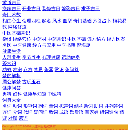
黄道吉日
搬家吉日
开业吉日
装修吉日
嫁娶吉日
求子吉日
奇门术数
相由心生
命理四柱
起名
风水
血型
奇门基础
六爻占卜
梅花易
数
网络修道
中医基础常识
杂谈
经络穴位
中药材
中药常识
中医基础
偏方秘方
经方医案
名医
中医健康
经方与应用
中医书籍
倪海厦
健康生活
人群养生
季节养生
心理健康
运动健身
茶常识
功效
冲泡
存放
禁忌
茶器
常识
茶问答
梦的解析
周公解梦
古玩玉石
健康问答
男科
妇科
健康早知道
中医科
词典大全
名词
动词
形容词
副词
量词
拟声词
结构助词
助词
并列连词
连词
介词
代词
疑问词
数词
成语
歇后语
百家姓
组词造句
猜
谜
对联
谚语
Copyright © 2023-2024 大道家园 版权所有