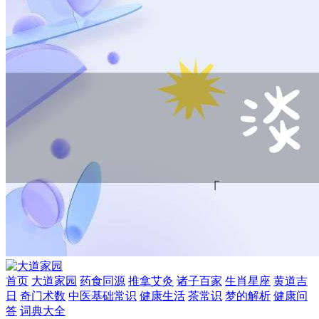
首页
大道家园
药食同源
推拿艾灸
诸子百家
生肖星座
黄道吉
日
奇门术数
中医基础常识
健康生活
茶常识
梦的解析
健康问
答
词典大全