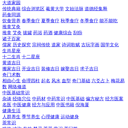
大道家园
传统典籍
综合浏览区
羲黄大学
文始法脉
道德经集释
药食同源
饮食营养
春季食疗
夏季食疗
秋季食疗
冬季食疗
能不能吃
推拿艾灸
推拿
艾灸
拔罐
药浴
药酒
健康综合
刮痧
诸子百家
儒家
历史探究
宗祠传统
道家
诗词歌赋
古玩字画
国学文化
生肖星座
十二生肖
十二星座
黄道吉日
搬家吉日
开业吉日
装修吉日
嫁娶吉日
求子吉日
奇门术数
相由心生
命理四柱
起名
风水
血型
奇门基础
六爻占卜
梅花易
数
网络修道
中医基础常识
杂谈
经络穴位
中药材
中药常识
中医基础
偏方秘方
经方医案
名医
中医健康
经方与应用
中医书籍
倪海厦
健康生活
人群养生
季节养生
心理健康
运动健身
茶常识