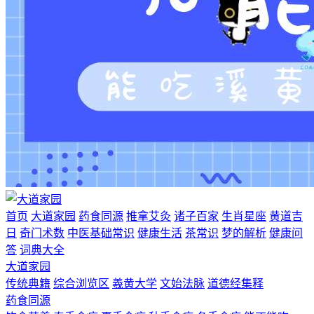
首页
大道家园
药食同源
推拿艾灸
诸子百家
生肖星座
黄道吉
日
奇门术数
中医基础常识
健康生活
茶常识
梦的解析
健康问
答
词典大全
大道家园
传统典籍
综合浏览区
羲黄大学
文始法脉
道德经集释
药食同源