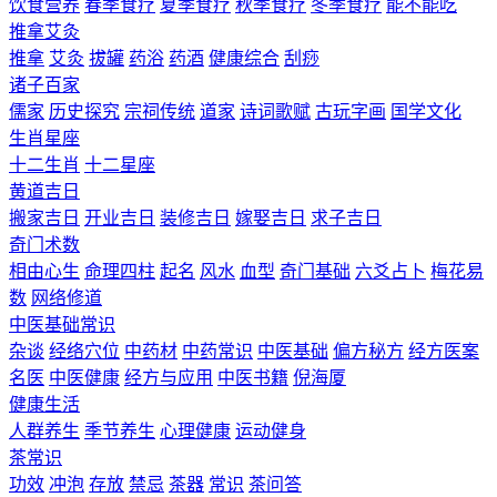
饮食营养
春季食疗
夏季食疗
秋季食疗
冬季食疗
能不能吃
推拿艾灸
推拿
艾灸
拔罐
药浴
药酒
健康综合
刮痧
诸子百家
儒家
历史探究
宗祠传统
道家
诗词歌赋
古玩字画
国学文化
生肖星座
十二生肖
十二星座
黄道吉日
搬家吉日
开业吉日
装修吉日
嫁娶吉日
求子吉日
奇门术数
相由心生
命理四柱
起名
风水
血型
奇门基础
六爻占卜
梅花易
数
网络修道
中医基础常识
杂谈
经络穴位
中药材
中药常识
中医基础
偏方秘方
经方医案
名医
中医健康
经方与应用
中医书籍
倪海厦
健康生活
人群养生
季节养生
心理健康
运动健身
茶常识
功效
冲泡
存放
禁忌
茶器
常识
茶问答