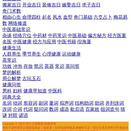
搬家吉日
开业吉日
装修吉日
嫁娶吉日
求子吉日
奇门术数
相由心生
命理四柱
起名
风水
血型
奇门基础
六爻占卜
梅花易
数
网络修道
中医基础常识
杂谈
经络穴位
中药材
中药常识
中医基础
偏方秘方
经方医案
名医
中医健康
经方与应用
中医书籍
倪海厦
健康生活
人群养生
季节养生
心理健康
运动健身
茶常识
功效
冲泡
存放
禁忌
茶器
常识
茶问答
梦的解析
周公解梦
古玩玉石
健康问答
男科
妇科
健康早知道
中医科
词典大全
名词
动词
形容词
副词
量词
拟声词
结构助词
助词
并列连词
连词
介词
代词
疑问词
数词
成语
歇后语
百家姓
组词造句
猜
谜
对联
谚语
Copyright © 2023-2024 大道家园 版权所有
身体不适时请至正规医院就诊！勿延误！站内信息时效及准确性不足！部分文章及资料为作者提供