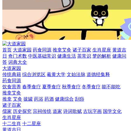
首页
大道家园
药食同源
推拿艾灸
诸子百家
生肖星座
黄道吉
日
奇门术数
中医基础常识
健康生活
茶常识
梦的解析
健康问
答
词典大全
大道家园
传统典籍
综合浏览区
羲黄大学
文始法脉
道德经集释
药食同源
饮食营养
春季食疗
夏季食疗
秋季食疗
冬季食疗
能不能吃
推拿艾灸
推拿
艾灸
拔罐
药浴
药酒
健康综合
刮痧
诸子百家
儒家
历史探究
宗祠传统
道家
诗词歌赋
古玩字画
国学文化
生肖星座
十二生肖
十二星座
黄道吉日