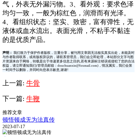
气，外表无外漏污物。3、看外观：要求色泽
均匀一致，一般为棕红色，润滑而有光泽。
4、看组织状态：坚实、致密，富有弹性，无
液体或血水流出。表面光滑，不粘手不黏连
的是优质产品。
声明：
我们致力于保护作者版权，注重分享，被刊用文章因无法核实真实出处，未能及时
与作者取得联系，或有版权异议的，请联系管理员，我们会立即处理，本站部分文字与图
片资源来自于网络，转载是出于传递更多信息之目的,若有来源标注错误或侵犯了您的合法
权益，请立即通知我们(管理员邮箱：douchuanxin@foxmail.com)，情况属实，我们会第
一时间予以删除，并同时向您表示歉意,谢谢!
上一篇:
牛骨
下一篇:
牛鞭
推荐文章
顿悟顿成无为法真传
2023-07-17