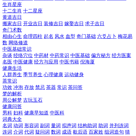
生肖星座
十二生肖
十二星座
黄道吉日
搬家吉日
开业吉日
装修吉日
嫁娶吉日
求子吉日
奇门术数
相由心生
命理四柱
起名
风水
血型
奇门基础
六爻占卜
梅花易
数
网络修道
中医基础常识
杂谈
经络穴位
中药材
中药常识
中医基础
偏方秘方
经方医案
名医
中医健康
经方与应用
中医书籍
倪海厦
健康生活
人群养生
季节养生
心理健康
运动健身
茶常识
功效
冲泡
存放
禁忌
茶器
常识
茶问答
梦的解析
周公解梦
古玩玉石
健康问答
男科
妇科
健康早知道
中医科
词典大全
名词
动词
形容词
副词
量词
拟声词
结构助词
助词
并列连词
连词
介词
代词
疑问词
数词
成语
歇后语
百家姓
组词造句
猜