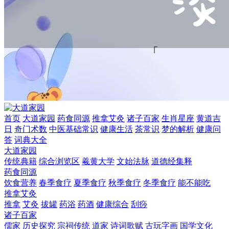
首页
大道家园
药食同源
推拿艾灸
诸子百家
生肖星座
黄道吉
日
奇门术数
中医基础常识
健康生活
茶常识
梦的解析
健康问
答
词典大全
大道家园
传统典籍
综合浏览区
羲黄大学
文始法脉
道德经集释
药食同源
饮食营养
春季食疗
夏季食疗
秋季食疗
冬季食疗
能不能吃
推拿艾灸
推拿
艾灸
拔罐
药浴
药酒
健康综合
刮痧
诸子百家
儒家
历史探究
宗祠传统
道家
诗词歌赋
古玩字画
国学文化