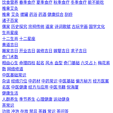
饮食营养
春季食疗
夏季食疗
秋季食疗
冬季食疗
能不能吃
推拿艾灸
推拿
艾灸
拔罐
药浴
药酒
健康综合
刮痧
诸子百家
儒家
历史探究
宗祠传统
道家
诗词歌赋
古玩字画
国学文化
生肖星座
十二生肖
十二星座
黄道吉日
搬家吉日
开业吉日
装修吉日
嫁娶吉日
求子吉日
奇门术数
相由心生
命理四柱
起名
风水
血型
奇门基础
六爻占卜
梅花易
数
网络修道
中医基础常识
杂谈
经络穴位
中药材
中药常识
中医基础
偏方秘方
经方医案
名医
中医健康
经方与应用
中医书籍
倪海厦
健康生活
人群养生
季节养生
心理健康
运动健身
茶常识
功效
冲泡
存放
禁忌
茶器
常识
茶问答