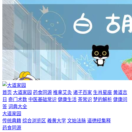
首页
大道家园
药食同源
推拿艾灸
诸子百家
生肖星座
黄道吉
日
奇门术数
中医基础常识
健康生活
茶常识
梦的解析
健康问
答
词典大全
大道家园
传统典籍
综合浏览区
羲黄大学
文始法脉
道德经集释
药食同源