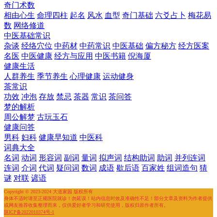
奇门术数
相由心生
命理四柱
起名
风水
血型
奇门基础
六爻占卜
梅花易
数
网络修道
中医基础常识
杂谈
经络穴位
中药材
中药常识
中医基础
偏方秘方
经方医案
名医
中医健康
经方与应用
中医书籍
倪海厦
健康生活
人群养生
季节养生
心理健康
运动健身
茶常识
功效
冲泡
存放
禁忌
茶器
常识
茶问答
梦的解析
周公解梦
古玩玉石
健康问答
男科
妇科
健康早知道
中医科
词典大全
名词
动词
形容词
副词
量词
拟声词
结构助词
助词
并列连词
连词
介词
代词
疑问词
数词
成语
歇后语
百家姓
组词造句
猜
谜
对联
谚语
Copyright © 2023-2024 大道家园 版权所有
身体不适时请至正规医院就诊！勿延误！站内信息时效及准确性不足！部分文章及资料为作者提供
或网友推荐收集整理而来，仅供爱好者学习和研究使用，版权归原作者所有。
陕ICP备2022010374号-1