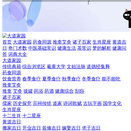
首页
大道家园
药食同源
推拿艾灸
诸子百家
生肖星座
黄道吉
日
奇门术数
中医基础常识
健康生活
茶常识
梦的解析
健康问
答
词典大全
大道家园
传统典籍
综合浏览区
羲黄大学
文始法脉
道德经集释
药食同源
饮食营养
春季食疗
夏季食疗
秋季食疗
冬季食疗
能不能吃
推拿艾灸
推拿
艾灸
拔罐
药浴
药酒
健康综合
刮痧
诸子百家
儒家
历史探究
宗祠传统
道家
诗词歌赋
古玩字画
国学文化
生肖星座
十二生肖
十二星座
黄道吉日
搬家吉日
开业吉日
装修吉日
嫁娶吉日
求子吉日