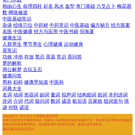
相由心生
命理四柱
起名
风水
血型
奇门基础
六爻占卜
梅花易
数
网络修道
中医基础常识
杂谈
经络穴位
中药材
中药常识
中医基础
偏方秘方
经方医案
名医
中医健康
经方与应用
中医书籍
倪海厦
健康生活
人群养生
季节养生
心理健康
运动健身
茶常识
功效
冲泡
存放
禁忌
茶器
常识
茶问答
梦的解析
周公解梦
古玩玉石
健康问答
男科
妇科
健康早知道
中医科
词典大全
名词
动词
形容词
副词
量词
拟声词
结构助词
助词
并列连词
连词
介词
代词
疑问词
数词
成语
歇后语
百家姓
组词造句
猜
谜
对联
谚语
Copyright © 2023-2024 大道家园 版权所有
身体不适时请至正规医院就诊！勿延误！站内信息时效及准确性不足！部分文章及资料为作者提供
或网友推荐收集整理而来，仅供爱好者学习和研究使用，版权归原作者所有。
陕ICP备2022010374号-1