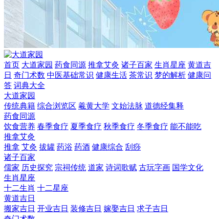
首页
大道家园
药食同源
推拿艾灸
诸子百家
生肖星座
黄道吉
日
奇门术数
中医基础常识
健康生活
茶常识
梦的解析
健康问
答
词典大全
大道家园
传统典籍
综合浏览区
羲黄大学
文始法脉
道德经集释
药食同源
饮食营养
春季食疗
夏季食疗
秋季食疗
冬季食疗
能不能吃
推拿艾灸
推拿
艾灸
拔罐
药浴
药酒
健康综合
刮痧
诸子百家
儒家
历史探究
宗祠传统
道家
诗词歌赋
古玩字画
国学文化
生肖星座
十二生肖
十二星座
黄道吉日
搬家吉日
开业吉日
装修吉日
嫁娶吉日
求子吉日
奇门术数