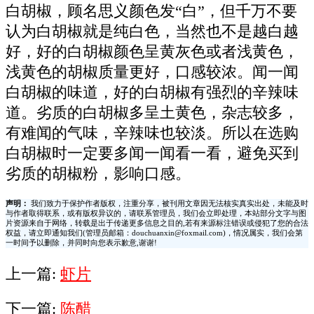
白胡椒，顾名思义颜色发“白”，但千万不要
认为白胡椒就是纯白色，当然也不是越白越
好，好的白胡椒颜色呈黄灰色或者浅黄色，
浅黄色的胡椒质量更好，口感较浓。闻一闻
白胡椒的味道，好的白胡椒有强烈的辛辣味
道。劣质的白胡椒多呈土黄色，杂志较多，
有难闻的气味，辛辣味也较淡。所以在选购
白胡椒时一定要多闻一闻看一看，避免买到
劣质的胡椒粉，影响口感。
声明：
我们致力于保护作者版权，注重分享，被刊用文章因无法核实真实出处，未能及时
与作者取得联系，或有版权异议的，请联系管理员，我们会立即处理，本站部分文字与图
片资源来自于网络，转载是出于传递更多信息之目的,若有来源标注错误或侵犯了您的合法
权益，请立即通知我们(管理员邮箱：douchuanxin@foxmail.com)，情况属实，我们会第
一时间予以删除，并同时向您表示歉意,谢谢!
上一篇:
虾片
下一篇:
陈醋