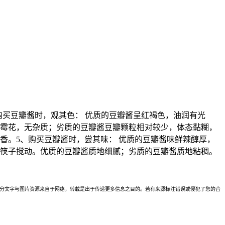
购买豆瓣酱时，观其色： 优质的豆瓣酱呈红褐色，油润有光
无霉花，无杂质；劣质的豆瓣酱豆瓣颗粒相对较少，体态黏糊，
香。5、购买豆瓣酱时，尝其味： 优质的豆瓣酱味鲜辣醇厚，
用筷子搅动。优质的豆瓣酱质地细腻；劣质的豆瓣酱质地粘稠。
理。本站部分文字与图片资源来自于网络，转载是出于传递更多信息之目的。若有来源标注错误或侵犯了您的合