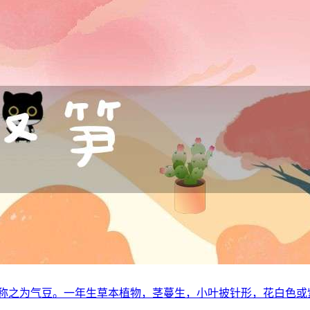
区称之为气豆。一年生草本植物，茎蔓生，小叶披针形，花白色或