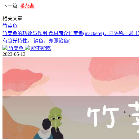
下一篇:
番茄酱
相关文章
竹荚鱼
竹荚鱼的功效与作用 食材简介竹荚鱼(mackerel)，日语
有趋光特性。 鲭鱼，亦即鲐鱼(
竹荚鱼
能不能吃
2023-05-13