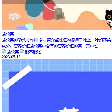
蒲公英
蒲公英的功效与作用 食材简介整株植物匍匐于地上，叶如荠
成分。营养价值蒲公英中含有的营养价值的高，其中包
蒲公英
能不能吃
2023-05-13