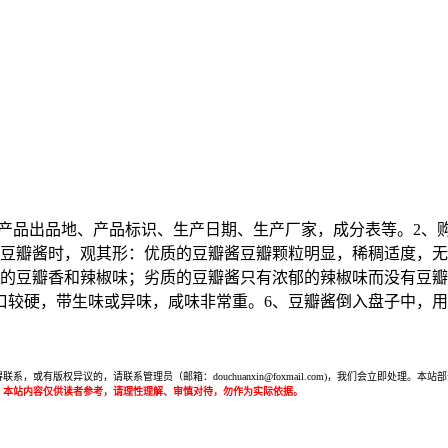
标出产品出品地、产品标识、生产日期、生产厂家，成分表等。2、
买豆瓣酱时，观其形：优质的豆瓣酱豆瓣颗粒明显，稀稠适度，
的豆瓣香和辣椒味；劣质的豆瓣酱只有浓郁的辣椒味而没有豆瓣
口较硬，带生味或异味，咸味非常重。6、豆瓣酱倒入盘子中，
或有版权异议的，请联系管理员（邮箱：douchuanxin@foxmail.com)，我们会立即处
：本站内容仅供读者参考，请理性理解、审慎对待，勿作为实际依据。