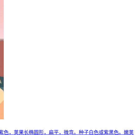
紫色，荚果长椭圆形，扁平，微弯。种子白色或紫黑色。嫩荚