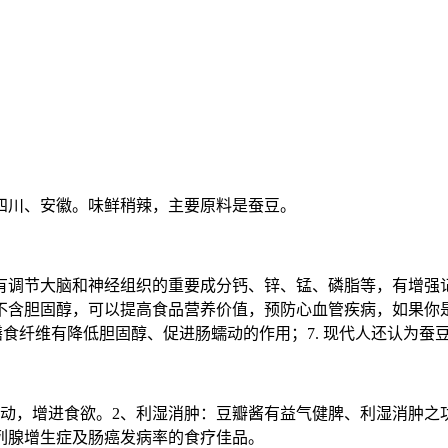
四川、安徽。味鲜稍辣，主要原料是蚕豆。
中含有调节大脑和神经组织的重要成分钙、锌、锰、磷脂等，有增强
且不含胆固醇，可以提高食品营养价值，预防心血管疾病，如果
中的膳食纤维有降低胆固醇、促进肠蠕动的作用；7. 现代人还认为
蠕动，增进食欲。2、利湿消肿：豆瓣酱有益气健脾、利湿消肿之
列腺增生症及肠癌发病率的食疗佳品。