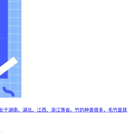
长于湖南、湖北、江西、浙江等省。竹的种类很多，毛竹是其