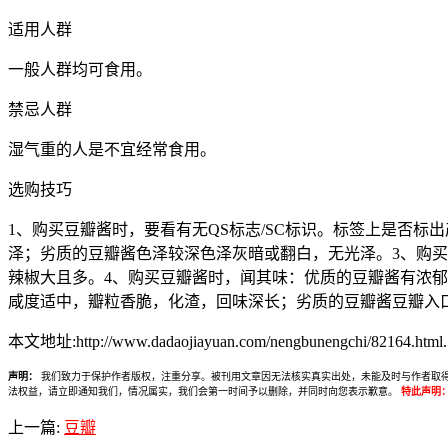
适用人群
一般人群均可食用。
禁忌人群
湿气重的人是不宜经常食用。
选购技巧
1、购买豆瓣酱时，要看有无QS标志/SC标识。标签上是否
泽；劣质的豆瓣酱色泽较深色泽灰暗或翻白，无光泽。3、购
辣椒大且多。4、购买豆瓣酱时，闻其味：优质的豆瓣酱有浓郁
咸度适中，瓣粒香脆，化渣，回味深长；劣质的豆瓣酱豆瓣入
本文地址:http://www.dadaojiayuan.com/nengbunengchi/82164.html.
声明：
我们致力于保护作者版权，注重分享。被刊用文章因无法核实真实出处，未能及时与作者取得联系，
法权益，请立即通知我们，情况属实，我们会第一时间予以删除，并同时向您表示歉意。
特此声明
上一篇:
豆瓣