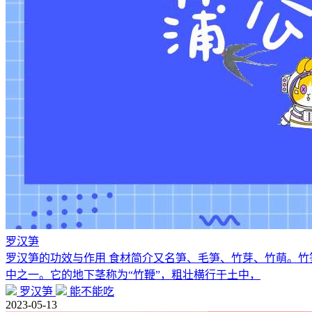
罗汉笋
罗汉笋的功效与作用 食材简介又名笋、毛笋、竹芽、竹萌。
中之一。它的地下茎称为“竹鞭”，粗壮横行于土中，
罗汉笋
能不能吃
2023-05-13