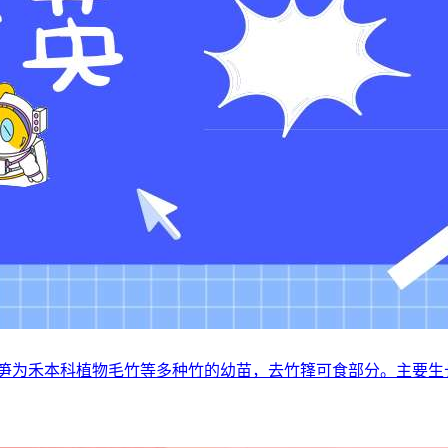
竹笋为禾本科植物毛竹等多种竹的幼苗，去竹箨可食部分。主要生