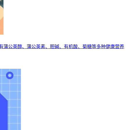
有蒲公英醇、蒲公英素、胆碱、有机酸、菊糖等多种健康营养