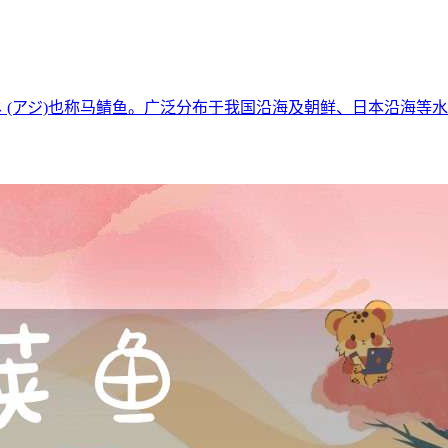
称：あ じ (アジ)也称马鲭鱼。广泛分布于我国沿海及朝鲜、日本