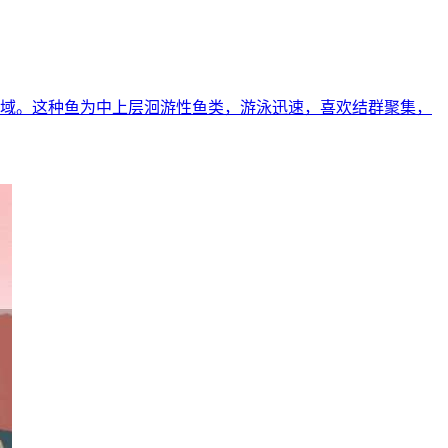
沿海等水域。这种鱼为中上层洄游性鱼类，游泳迅速，喜欢结群聚集，