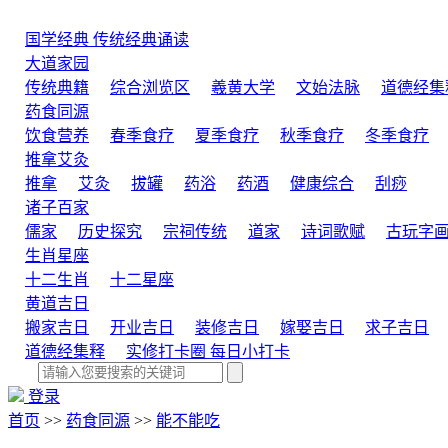
国学经典
传统经典诵读
大道家园
传统典籍
综合浏览区
羲黄大学
文始法脉
道德经集
药食同源
饮食营养
春季食疗
夏季食疗
秋季食疗
冬季食疗
推拿艾灸
推拿
艾灸
拔罐
药浴
药酒
健康综合
刮痧
诸子百家
儒家
历史探究
宗祠传统
道家
诗词歌赋
古玩字
生肖星座
十二生肖
十二星座
黄道吉日
搬家吉日
开业吉日
装修吉日
嫁娶吉日
求子吉日
道德经集释
实修打卡圈
每日小打卡
登录
首页
>>
药食同源
>>
能不能吃