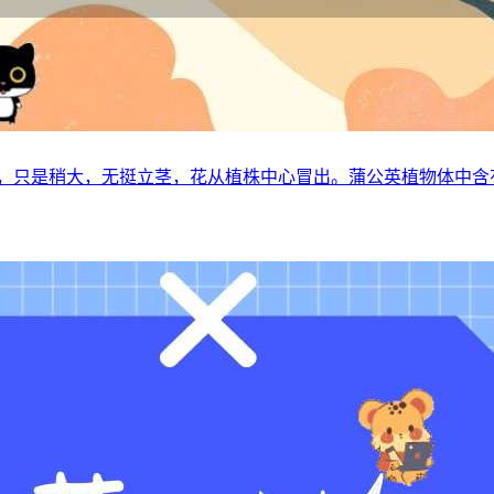
菜，只是稍大，无挺立茎，花从植株中心冒出。蒲公英植物体中含