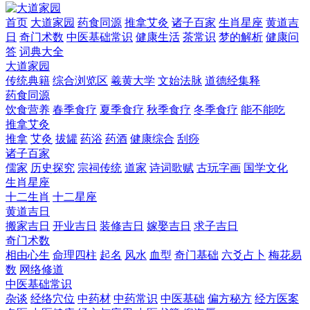
首页
大道家园
药食同源
推拿艾灸
诸子百家
生肖星座
黄道吉
日
奇门术数
中医基础常识
健康生活
茶常识
梦的解析
健康问
答
词典大全
大道家园
传统典籍
综合浏览区
羲黄大学
文始法脉
道德经集释
药食同源
饮食营养
春季食疗
夏季食疗
秋季食疗
冬季食疗
能不能吃
推拿艾灸
推拿
艾灸
拔罐
药浴
药酒
健康综合
刮痧
诸子百家
儒家
历史探究
宗祠传统
道家
诗词歌赋
古玩字画
国学文化
生肖星座
十二生肖
十二星座
黄道吉日
搬家吉日
开业吉日
装修吉日
嫁娶吉日
求子吉日
奇门术数
相由心生
命理四柱
起名
风水
血型
奇门基础
六爻占卜
梅花易
数
网络修道
中医基础常识
杂谈
经络穴位
中药材
中药常识
中医基础
偏方秘方
经方医案