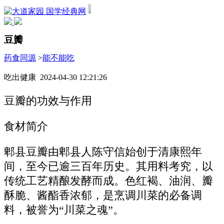
国学经典网
豆瓣
药食同源
>
能不能吃
吃出健康 2024-04-30 12:21:26
豆瓣的功效与作用
食材简介
郫县豆瓣由郫县人陈守信始创于清康熙年
间，至今已逾三百年历史。其用料考究，以
传统工艺精酿发酵而成。色红褐、油润、瓣
酥脆、酱酯香浓郁，是烹调川菜的必备调
料，被誉为“川菜之魂”。