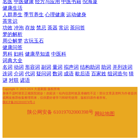
名医
中医健康
经方与应用
中医书籍
倪海厦
健康生活
人群养生
季节养生
心理健康
运动健身
茶常识
功效
冲泡
存放
禁忌
茶器
常识
茶问答
梦的解析
周公解梦
古玩玉石
健康问答
男科
妇科
健康早知道
中医科
词典大全
名词
动词
形容词
副词
量词
拟声词
结构助词
助词
并列连词
连词
介词
代词
疑问词
数词
成语
歇后语
百家姓
组词造句
猜
谜
对联
谚语
Copyright © 2023-2024 大道家园 版权所有
身体不适时请至正规医院就诊！勿延误！站内信息时效及准确性不足！部分文章及资料为作者提供
或网友推荐收集整理而来，仅供爱好者学习和研究使用，版权归原作者所有。
陕ICP备2022010374号-1
陕公网安备 61019702000398号
网站地图