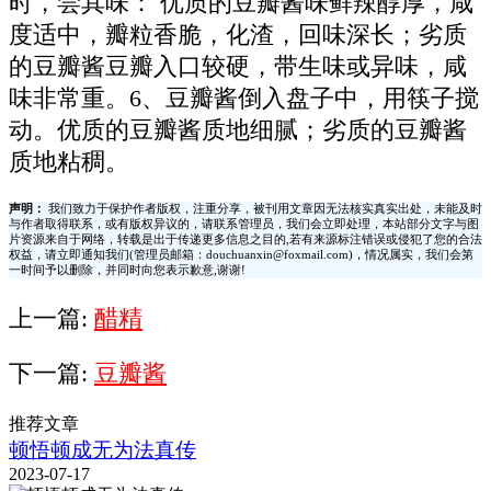
时，尝其味： 优质的豆瓣酱味鲜辣醇厚，咸
度适中，瓣粒香脆，化渣，回味深长；劣质
的豆瓣酱豆瓣入口较硬，带生味或异味，咸
味非常重。6、豆瓣酱倒入盘子中，用筷子搅
动。优质的豆瓣酱质地细腻；劣质的豆瓣酱
质地粘稠。
声明：
我们致力于保护作者版权，注重分享，被刊用文章因无法核实真实出处，未能及时
与作者取得联系，或有版权异议的，请联系管理员，我们会立即处理，本站部分文字与图
片资源来自于网络，转载是出于传递更多信息之目的,若有来源标注错误或侵犯了您的合法
权益，请立即通知我们(管理员邮箱：douchuanxin@foxmail.com)，情况属实，我们会第
一时间予以删除，并同时向您表示歉意,谢谢!
上一篇:
醋精
下一篇:
豆瓣酱
推荐文章
顿悟顿成无为法真传
2023-07-17