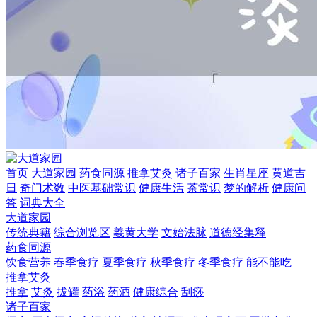
首页
大道家园
药食同源
推拿艾灸
诸子百家
生肖星座
黄道吉
日
奇门术数
中医基础常识
健康生活
茶常识
梦的解析
健康问
答
词典大全
大道家园
传统典籍
综合浏览区
羲黄大学
文始法脉
道德经集释
药食同源
饮食营养
春季食疗
夏季食疗
秋季食疗
冬季食疗
能不能吃
推拿艾灸
推拿
艾灸
拔罐
药浴
药酒
健康综合
刮痧
诸子百家