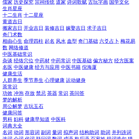
儒家
历史探究
宗祠传统
道家
诗词歌赋
古玩字画
国学文化
生肖星座
十二生肖
十二星座
黄道吉日
搬家吉日
开业吉日
装修吉日
嫁娶吉日
求子吉日
奇门术数
相由心生
命理四柱
起名
风水
血型
奇门基础
六爻占卜
梅花易
数
网络修道
中医基础常识
杂谈
经络穴位
中药材
中药常识
中医基础
偏方秘方
经方医案
名医
中医健康
经方与应用
中医书籍
倪海厦
健康生活
人群养生
季节养生
心理健康
运动健身
茶常识
功效
冲泡
存放
禁忌
茶器
常识
茶问答
梦的解析
周公解梦
古玩玉石
健康问答
男科
妇科
健康早知道
中医科
词典大全
名词
动词
形容词
副词
量词
拟声词
结构助词
助词
并列连词
连词
介词
代词
疑问词
数词
成语
歇后语
百家姓
组词造句
猜