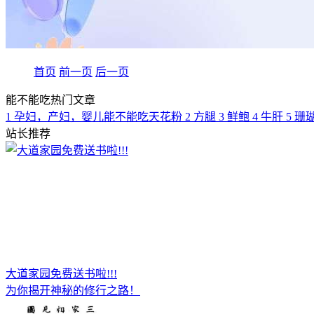
首页
前一页
后一页
能不能吃热门文章
1
孕妇，产妇，婴儿能不能吃天花粉
2
方腿
3
鲜鲍
4
牛肝
5
珊
站长推荐
大道家园免费送书啦!!!
为你揭开神秘的修行之路！