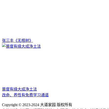
张三丰《无根树》
普度有缘大成净土法
改命、养性有免费学习通道
Copyright © 2023-2024 大道家园 版权所有