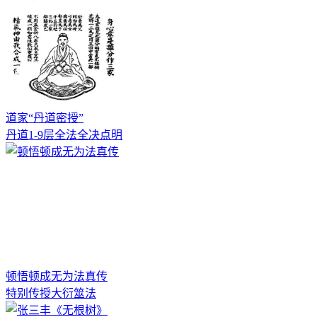
道家“丹道密授”
丹道1-9层全法全决点明
顿悟顿成无为法真传
特别传授大衍筮法