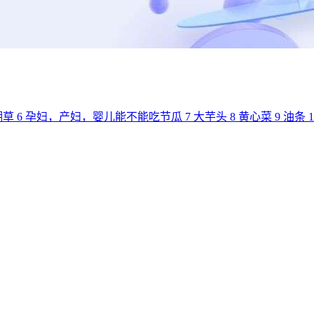
瑚草
6
孕妇，产妇，婴儿能不能吃节瓜
7
大芋头
8
黄心菜
9
油条
1