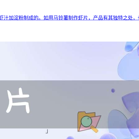
用虾汁加淀粉制成的。如用马铃薯制作虾片，产品有其独特之处，