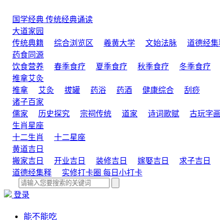
国学经典
传统经典诵读
大道家园
传统典籍
综合浏览区
羲黄大学
文始法脉
道德经集
药食同源
饮食营养
春季食疗
夏季食疗
秋季食疗
冬季食疗
推拿艾灸
推拿
艾灸
拔罐
药浴
药酒
健康综合
刮痧
诸子百家
儒家
历史探究
宗祠传统
道家
诗词歌赋
古玩字
生肖星座
十二生肖
十二星座
黄道吉日
搬家吉日
开业吉日
装修吉日
嫁娶吉日
求子吉日
道德经集释
实修打卡圈
每日小打卡
登录
能不能吃