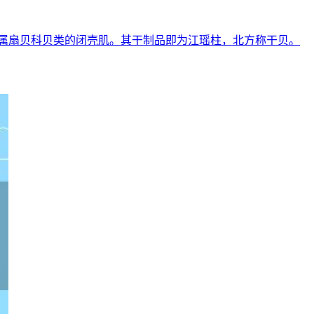
属扇贝科贝类的闭壳肌。其干制品即为江瑶柱，北方称干贝。