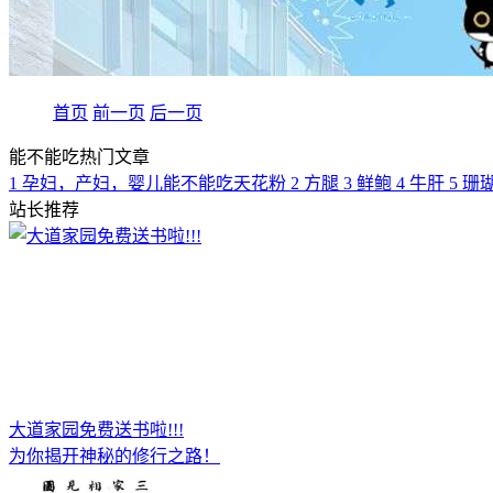
首页
前一页
后一页
能不能吃热门文章
1
孕妇，产妇，婴儿能不能吃天花粉
2
方腿
3
鲜鲍
4
牛肝
5
珊
站长推荐
大道家园免费送书啦!!!
为你揭开神秘的修行之路！