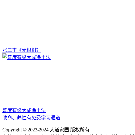
张三丰《无根树》
普度有缘大成净土法
改命、养性有免费学习通道
Copyright © 2023-2024 大道家园 版权所有