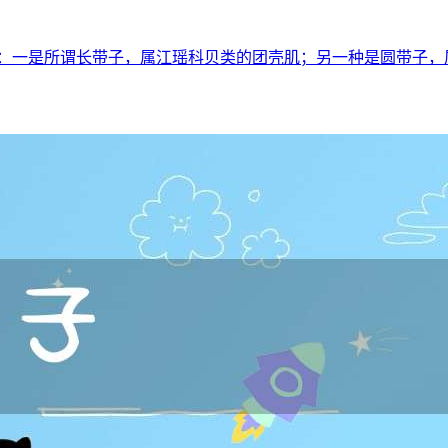
类：一是所谓长带子，属江瑶科贝类的团壳肌；另一种是圆带子，