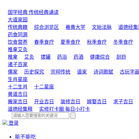
国学经典
传统经典诵读
大道家园
传统典籍
综合浏览区
羲黄大学
文始法脉
道德经集
药食同源
饮食营养
春季食疗
夏季食疗
秋季食疗
冬季食疗
推拿艾灸
推拿
艾灸
拔罐
药浴
药酒
健康综合
刮痧
诸子百家
儒家
历史探究
宗祠传统
道家
诗词歌赋
古玩字
生肖星座
十二生肖
十二星座
黄道吉日
搬家吉日
开业吉日
装修吉日
嫁娶吉日
求子吉日
道德经集释
实修打卡圈
每日小打卡
登录
能不能吃