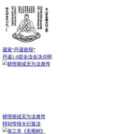
道家“丹道密授”
丹道1-9层全法全决点明
顿悟顿成无为法真传
特别传授大衍筮法