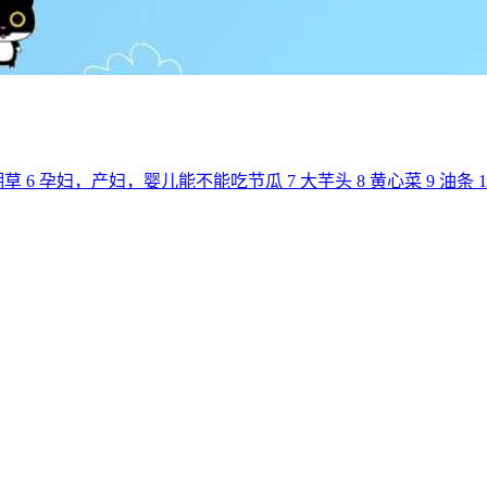
瑚草
6
孕妇，产妇，婴儿能不能吃节瓜
7
大芋头
8
黄心菜
9
油条
1