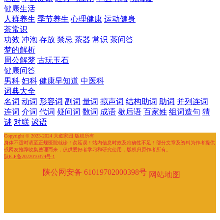
健康生活
人群养生
季节养生
心理健康
运动健身
茶常识
功效
冲泡
存放
禁忌
茶器
常识
茶问答
梦的解析
周公解梦
古玩玉石
健康问答
男科
妇科
健康早知道
中医科
词典大全
名词
动词
形容词
副词
量词
拟声词
结构助词
助词
并列连词
连词
介词
代词
疑问词
数词
成语
歇后语
百家姓
组词造句
猜
谜
对联
谚语
Copyright © 2023-2024 大道家园 版权所有
身体不适时请至正规医院就诊！勿延误！站内信息时效及准确性不足！部分文章及资料为作者提供
或网友推荐收集整理而来，仅供爱好者学习和研究使用，版权归原作者所有。
陕ICP备2022010374号-1
陕公网安备 61019702000398号
网站地图