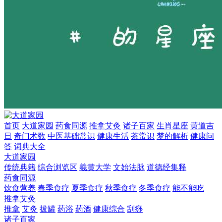
首页
大道家园
药食同源
推拿艾灸
诸子百家
生肖星座
黄道吉
日
奇门术数
中医基础常识
健康生活
茶常识
梦的解析
健康问
答
词典大全
大道家园
传统典籍
综合浏览区
羲黄大学
文始法脉
道德经集释
药食同源
饮食营养
春季食疗
夏季食疗
秋季食疗
冬季食疗
能不能吃
推拿艾灸
推拿
艾灸
拔罐
药浴
药酒
健康综合
刮痧
诸子百家