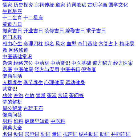
儒家
历史探究
宗祠传统
道家
诗词歌赋
古玩字画
国学文化
生肖星座
十二生肖
十二星座
黄道吉日
搬家吉日
开业吉日
装修吉日
嫁娶吉日
求子吉日
奇门术数
相由心生
命理四柱
起名
风水
血型
奇门基础
六爻占卜
梅花易
数
网络修道
中医基础常识
杂谈
经络穴位
中药材
中药常识
中医基础
偏方秘方
经方医案
名医
中医健康
经方与应用
中医书籍
倪海厦
健康生活
人群养生
季节养生
心理健康
运动健身
茶常识
功效
冲泡
存放
禁忌
茶器
常识
茶问答
梦的解析
周公解梦
古玩玉石
健康问答
男科
妇科
健康早知道
中医科
词典大全
名词
动词
形容词
副词
量词
拟声词
结构助词
助词
并列连词