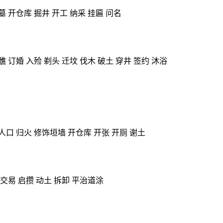
墓 开仓库 掘井 开工 纳采 挂匾 问名
 订婚 入殓 剃头 迁坟 伐木 破土 穿井 签约 沐浴
人口 归火 修饰垣墙 开仓库 开张 开厕 谢土
 交易 启攒 动土 拆卸 平治道涂