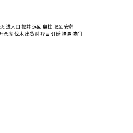
火 进人口 掘井 远回 竖柱 取鱼 安葬
开仓库 伐木 出货财 疗目 订婚 挂匾 装门