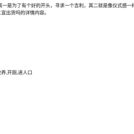
一是为了有个好的开头，寻求一个吉利，其二就是像仪式感一样
初二宜出货吗的详情内容。
牧养,开厕,进人口