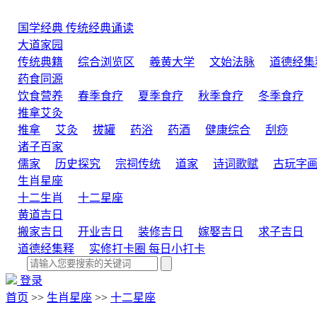
国学经典
传统经典诵读
大道家园
传统典籍
综合浏览区
羲黄大学
文始法脉
道德经集
药食同源
饮食营养
春季食疗
夏季食疗
秋季食疗
冬季食疗
推拿艾灸
推拿
艾灸
拔罐
药浴
药酒
健康综合
刮痧
诸子百家
儒家
历史探究
宗祠传统
道家
诗词歌赋
古玩字
生肖星座
十二生肖
十二星座
黄道吉日
搬家吉日
开业吉日
装修吉日
嫁娶吉日
求子吉日
道德经集释
实修打卡圈
每日小打卡
登录
首页
>>
生肖星座
>>
十二星座