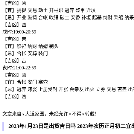
【吉凶】凶
【宜】捕捉 交易 动土 开柱眼 冠笄 整甲 迁坟
【忌】开业 鼓铸 合帐 畋猎 破土 安香 补垣 起基 纳财 乘船 纳采
【吉凶】凶
戌时:19:00-20:59
【吉凶】吉
【宜】祭祀 纳财 纳婿 剃头
【忌】合帐 安葬 装门
【吉凶】吉
亥时:21:00-22:59
【吉凶】凶
【宜】合帐 安门 塞穴
【忌】冠笄 嫁娶 上册受封 开张 会亲友 出火 立券 交易 苫盖 出
【吉凶】凶
文章来自♀大道家园，未经允许♀不得♀转载！
2023年1月23日是出货吉日吗 2023年农历正月初二