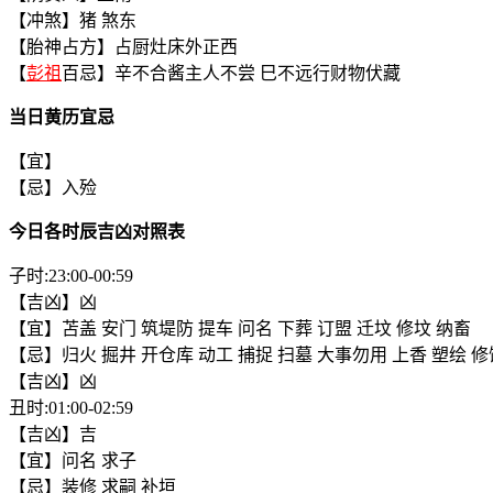
【冲煞】猪 煞东
【胎神占方】占厨灶床外正西
【
彭祖
百忌】辛不合酱主人不尝 巳不远行财物伏藏
当日黄历宜忌
【宜】
【忌】入殓
今日各时辰吉凶对照表
子时:23:00-00:59
【吉凶】凶
【宜】苫盖 安门 筑堤防 提车 问名 下葬 订盟 迁坟 修坟 纳畜
【忌】归火 掘井 开仓库 动工 捕捉 扫墓 大事勿用 上香 塑绘 
【吉凶】凶
丑时:01:00-02:59
【吉凶】吉
【宜】问名 求子
【忌】装修 求嗣 补垣