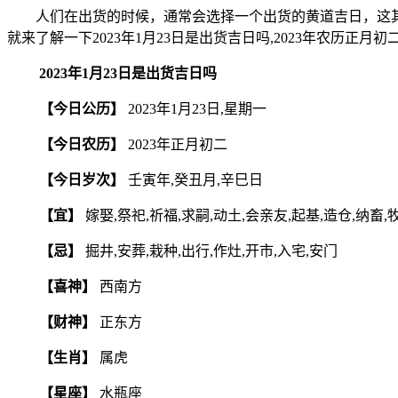
人们在出货的时候，通常会选择一个出货的黄道吉日，这其
就来了解一下2023年1月23日是出货吉日吗,2023年农历正月
2023年1月23日是出货吉日吗
【今日公历】
2023年1月23日,星期一
【今日农历】
2023年正月初二
【今日岁次】
壬寅年,癸丑月,辛巳日
【宜】
嫁娶,祭祀,祈福,求嗣,动土,会亲友,起基,造仓,纳畜,
【忌】
掘井,安葬,栽种,出行,作灶,开市,入宅,安门
【喜神】
西南方
【财神】
正东方
【生肖】
属虎
【星座】
水瓶座