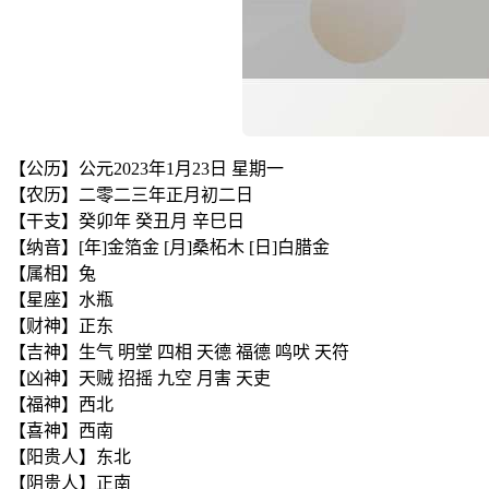
【公历】公元2023年1月23日 星期一
【农历】二零二三年正月初二日
【干支】癸卯年 癸丑月 辛巳日
【纳音】[年]金箔金 [月]桑柘木 [日]白腊金
【属相】兔
【星座】水瓶
【财神】正东
【吉神】生气 明堂 四相 天德 福德 鸣吠 天符
【凶神】天贼 招摇 九空 月害 天吏
【福神】西北
【喜神】西南
【阳贵人】东北
【阴贵人】正南