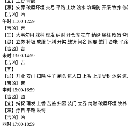
【宜】上香 斋醮
【忌】安葬 破屋坏垣 交易 平路 上坟 渡水 筑堤防 开渠 牧养 修
【吉凶】凶
午时:11:00-12:59
【吉凶】吉
【宜】大事勿用 栽种 理发 纳财 开仓库 提车 纳婿 竖柱 畋猎 斋醮
【忌】立券 补垣 成服 针刺 开渠 鼓铸 问名 嫁娶 装门 合帐 平路
【吉凶】吉
未时:13:00-14:59
【吉凶】吉
【宜】
【忌】开业 安门 扫除 生子 剃头 进人口 上香 上册受封 沐浴 进
【吉凶】吉
申时:15:00-16:59
【吉凶】凶
【宜】捕捉 理发 上香 苫盖 扫墓 装门 立券 纳财 破屋坏垣 牧养
【忌】疗目 平路 鼓铸
【吉凶】凶
酉时:17:00-18:59