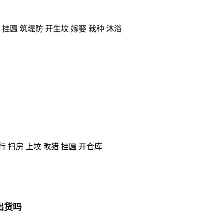
 挂匾 筑堤防 开生坟 嫁娶 栽种 沐浴
行 扫房 上坟 畋猎 挂匾 开仓库
宜出货吗