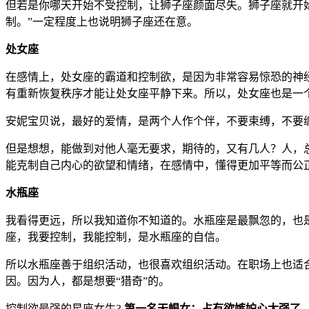
但若是你哪天开始不受控制，让狮子座颜面尽失。狮子座就开
制。”一定程度上也说明狮子座还在意。
处女座
在感情上，处女座的霸道和控制欲，是因为非常容易惊恐的神
有重新恢复秩序才能让处女座平静下来。所以，处女座也是一
安妮宝贝说，最好的爱情，是两个人作个伴，不要束缚，不要
但是想想，能做到对他人毫无要求，期待的，又有几人？人，
能克制自己内心的欲望和情绪，在感情中，懂得更加平等而公
水瓶座
我看得更远，所以我知道你不知道的。水瓶座是最飘忽的，也
座，我要控制，我能控制，是水瓶座的自信。
所以水瓶座善于组织活动，也很喜欢组织活动。在职场上也适
因。因为人，都是想要“猎奇”的。
控制欲最强的星座女生3
第一名天蝎女：占有欲嫉妒心太强了