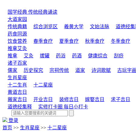
国学经典
传统经典诵读
大道家园
传统典籍
综合浏览区
羲黄大学
文始法脉
道德经集
药食同源
饮食营养
春季食疗
夏季食疗
秋季食疗
冬季食疗
推拿艾灸
推拿
艾灸
拔罐
药浴
药酒
健康综合
刮痧
诸子百家
儒家
历史探究
宗祠传统
道家
诗词歌赋
古玩字
生肖星座
十二生肖
十二星座
黄道吉日
搬家吉日
开业吉日
装修吉日
嫁娶吉日
求子吉日
道德经集释
实修打卡圈
每日小打卡
登录
首页
>>
生肖星座
>>
十二星座