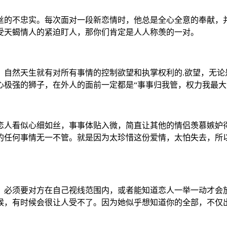
丝的不忠实。每次面对一段新恋情时，他总是全心全意的奉献，
受天蝎情人的紧迫盯人，那你们肯定是人人称羡的一对。
，自然天生就有对所有事情的控制欲望和执掌权利的.欲望，无论
心极强的狮子，在外人的面前一定都是“事事归我管，权力我最大
恋人看似心细如丝，事事体贴入微，简直让其他的情侣羡慕嫉妒
的任何事情无一不管。就是因为太珍惜这份爱情，太怕失去，所
，必须要对方在自己视线范围内，或者能知道恋人一举一动才会
候，有时候会很让人受不了。因为她似乎想知道你的全部，不仅