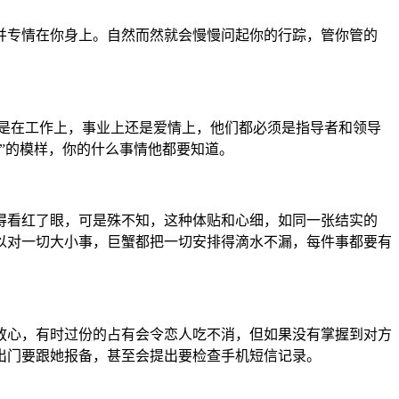
并专情在你身上。自然而然就会慢慢问起你的行踪，管你管的
是在工作上，事业上还是爱情上，他们都必须是指导者和领导
”的模样，你的什么事情他都要知道。
得看红了眼，可是殊不知，这种体贴和心细，如同一张结实的
以对一切大小事，巨蟹都把一切安排得滴水不漏，每件事都要有
放心，有时过份的占有会令恋人吃不消，但如果没有掌握到对方
出门要跟她报备，甚至会提出要检查手机短信记录。