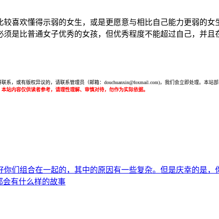
比较喜欢懂得示弱的女生，或是更愿意与相比自己能力更弱的女
必须是比普通女子优秀的女孩，但优秀程度不能超过自己，并且
或有版权异议的，请联系管理员（邮箱：douchuanxin@foxmail.com)，我们会立即处
：本站内容仅供读者参考，请理性理解、审慎对待，勿作为实际依据。
好你们组合在一起的，其中的原因有一些复杂。但是庆幸的是，
都会有什么样的故事