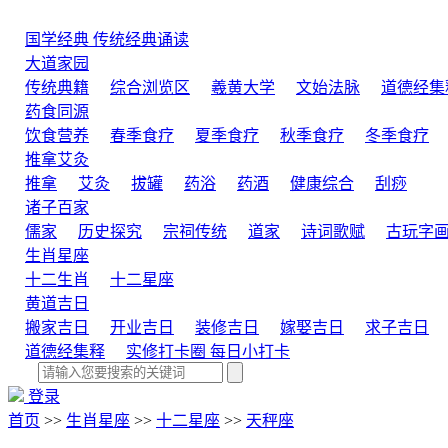
国学经典
传统经典诵读
大道家园
传统典籍
综合浏览区
羲黄大学
文始法脉
道德经集
药食同源
饮食营养
春季食疗
夏季食疗
秋季食疗
冬季食疗
推拿艾灸
推拿
艾灸
拔罐
药浴
药酒
健康综合
刮痧
诸子百家
儒家
历史探究
宗祠传统
道家
诗词歌赋
古玩字
生肖星座
十二生肖
十二星座
黄道吉日
搬家吉日
开业吉日
装修吉日
嫁娶吉日
求子吉日
道德经集释
实修打卡圈
每日小打卡
登录
首页
>>
生肖星座
>>
十二星座
>>
天秤座