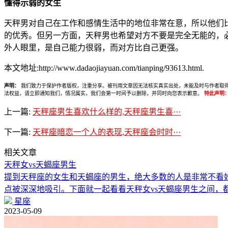
懂得示弱的女生
天秤男对自己在工作和感情生活中的地位非常在意，所以他们
的优秀。但另一方面，天秤男也希望对方不要是完全无能的，
外人眼里，是自己能力很弱，而对方比自己更强。
本文地址:http://www.dadaojiayuan.com/tianping/93613.html.
声明：
我们致力于保护作者版权，注重分享。被刊用文章因无法核实真实出处，未能及时与作者取得联系，
法权益，请立即通知我们，情况属实，我们会第一时间予以删除，并同时向您表示歉意。
特此声明
上一篇:
天秤座男生喜欢什么样的,天秤座男生喜···
下一篇:
天秤座暗恋一个人的表现,天秤座会时时···
相关文章
天秤女vs天蝎座男生
提到天秤座的女生和天蝎座的男生，绝大多数的人是非常不看
点被深深地吸引。下面就一起看看天秤女vs天蝎座男生之间，
星座
2023-05-09