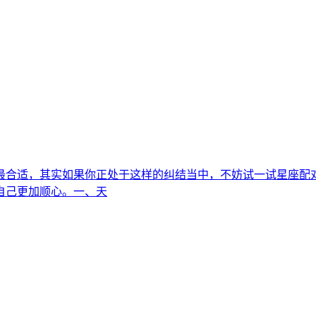
最合适，其实如果你正处于这样的纠结当中，不妨试一试星座配
自己更加顺心。一、天