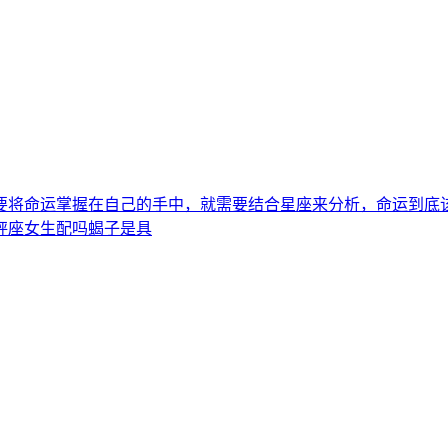
要将命运掌握在自己的手中，就需要结合星座来分析，命运到底
秤座女生配吗蝎子是具