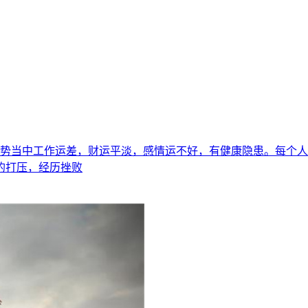
的运势当中工作运差，财运平淡，感情运不好，有健康隐患。每个
的打压，经历挫败