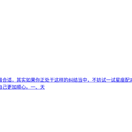
最合适，其实如果你正处于这样的纠结当中，不妨试一试星座配
自己更加顺心。一、天