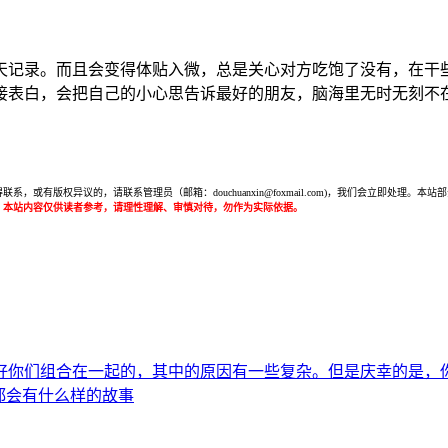
天记录。而且会变得体贴入微，总是关心对方吃饱了没有，在干
接表白，会把自己的小心思告诉最好的朋友，脑海里无时无刻不
或有版权异议的，请联系管理员（邮箱：douchuanxin@foxmail.com)，我们会立即处
：本站内容仅供读者参考，请理性理解、审慎对待，勿作为实际依据。
好你们组合在一起的，其中的原因有一些复杂。但是庆幸的是，
都会有什么样的故事