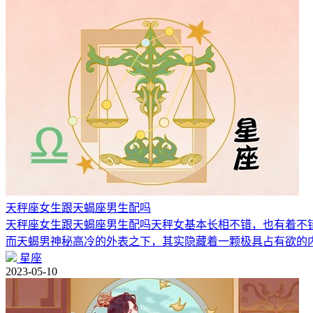
天秤座女生跟天蝎座男生配吗
天秤座女生跟天蝎座男生配吗天秤女基本长相不错，也有着不
而天蝎男神秘高冷的外表之下，其实隐藏着一颗极具占有欲的
星座
2023-05-10