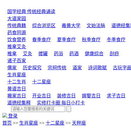
国学经典
传统经典诵读
大道家园
传统典籍
综合浏览区
羲黄大学
文始法脉
道德经集
药食同源
饮食营养
春季食疗
夏季食疗
秋季食疗
冬季食疗
推拿艾灸
推拿
艾灸
拔罐
药浴
药酒
健康综合
刮痧
诸子百家
儒家
历史探究
宗祠传统
道家
诗词歌赋
古玩字
生肖星座
十二生肖
十二星座
黄道吉日
搬家吉日
开业吉日
装修吉日
嫁娶吉日
求子吉日
道德经集释
实修打卡圈
每日小打卡
登录
首页
>>
生肖星座
>>
十二星座
>>
天秤座