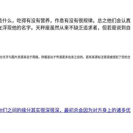
些什么，吃得有没有营养，作息有没有很规律。总之他们会认真
在浮现他的名字。天秤座虽然从来不缺乏追求者，但若是说到自
理。本站部分文字与图片资源来自于网络，转载是出于传递更多信息之目的。若有来源标注错误或侵犯了您的合
你们之间的缘分其实很深很深，最初总会因为对方身上的诸多优