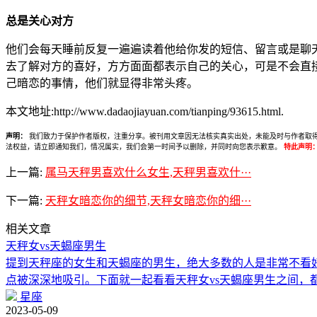
总是关心对方
他们会每天睡前反复一遍遍读着他给你发的短信、留言或是聊
去了解对方的喜好，方方面面都表示自己的关心，可是不会直
己暗恋的事情，他们就显得非常头疼。
本文地址:http://www.dadaojiayuan.com/tianping/93615.html.
声明：
我们致力于保护作者版权，注重分享。被刊用文章因无法核实真实出处，未能及时与作者取得联系，
法权益，请立即通知我们，情况属实，我们会第一时间予以删除，并同时向您表示歉意。
特此声明
上一篇:
属马天秤男喜欢什么女生,天秤男喜欢什···
下一篇:
天秤女暗恋你的细节,天秤女暗恋你的细···
相关文章
天秤女vs天蝎座男生
提到天秤座的女生和天蝎座的男生，绝大多数的人是非常不看
点被深深地吸引。下面就一起看看天秤女vs天蝎座男生之间，
星座
2023-05-09