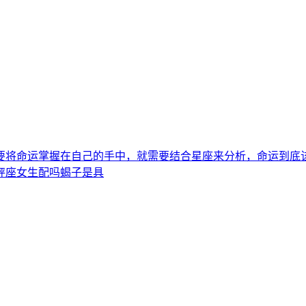
要将命运掌握在自己的手中，就需要结合星座来分析，命运到底
秤座女生配吗蝎子是具