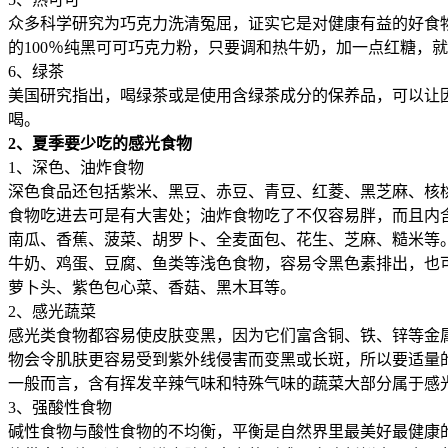
众多科学研究为巧克力洗清冤屈，证实它是对健康有益的好食
的100％纯黑可可巧克力粉，只要调和热牛奶，加一点红糖，
6、绿茶
美国研究指出，喝绿茶或是使用含绿茶成分的保养品，可以让因
喝。
2、夏季要少吃的感光食物
1、深色、油炸食物
深色食品还包括紫米、黑豆、赤豆、青豆、红菱、黑芝麻、核
食物吃进去可是有大害处；油炸食物吃了不仅容易胖，而且内
南瓜、香蕉、菠菜、胡罗卜、全麦面包、花生、芝麻、糙米等
牛奶、鸡蛋、豆腐、鱼类等浅色食物，容易令黑色素排出，也
萝卜头、紫色包心菜、香菇、黑木耳等。
2、感光蔬菜
感光类食物都容易使皮肤变黑，因为它们富含铜、铁、锌等金
物会令肌肤更容易受到紫外线侵害而变黑或长斑，所以要适量
一般而言，含有挥发辛辣气味和特殊气味的蔬菜大部分属于感
3、强酸性食物
碱性食物与酸性食物的不均衡，平衡是自然界里最美好最健康