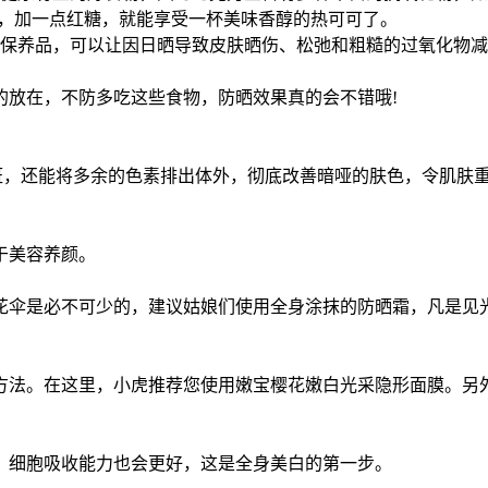
奶，加一点红糖，就能享受一杯美味香醇的热可可了。
保养品，可以让因日晒导致皮肤晒伤、松弛和粗糙的过氧化物减少
的放在，不防多吃这些食物，防晒效果真的会不错哦!
斑，还能将多余的色素排出体外，彻底改善暗哑的肤色，令肌肤
于美容养颜。
花伞是必不可少的，建议姑娘们使用全身涂抹的防晒霜，凡是见
方法。在这里，小虎推荐您使用嫩宝樱花嫩白光采隐形面膜。另
，细胞吸收能力也会更好，这是全身美白的第一步。