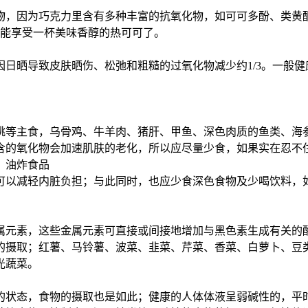
物，因为巧克力里含有多种丰富的抗氧化物，如可可多酚、类黄
就能享受一杯美味香醇的热可可了。
日晒导致皮肤晒伤、松弛和粗糙的过氧化物减少约1/3。一般健
桃等主食，乌骨鸡、牛羊肉、猪肝、甲鱼、深色肉质的鱼类、海
含的氧化物会加速肌肤的老化，所以应尽量少食，如果实在忍不
。油炸食品
可以减轻内脏负担；与此同时，也应少食深色食物及少喝饮料，
属元素，这些金属元素可直接或间接地增加与黑色素生成有关的
的摄取；红薯、马铃薯、波菜、韭菜、芹菜、香菜、白萝卜、豆
光蔬菜。
的状态，食物的摄取也是如此；健康的人体体液呈弱碱性的，平