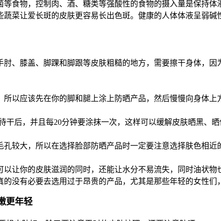
菌等食物，控制肉、酒、糖类等强酸性的食物的摄入量是保持体
些蔬菜让爱长斑的皮肤更容易长出色斑。健康的人体体液呈弱碱
手肘、膝盖、脚踝和脚跟等皮肤粗糙的地方，需要擦干身体，因
，所以应该先在你的脚和腿上涂上防晒产品，然后慢慢向身体上
等待干后，并且每20分钟要涂抹一次，这样可以缓解皮肤晒黑、
毛孔较大，所以在选择脸部防晒产品时一定要注意选择肤色相近
可以让你的皮肤滋润的同时，还能让水分不易流失，同时油状物
真的没有必要去选用过于昂贵的产品，尤其是那些年轻的女性们
嫩更年轻