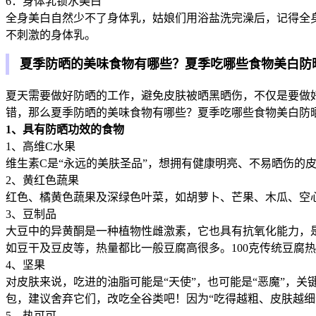
6：身体乳锁水美白
全身美白自然少不了身体乳，姑娘们用浴盐洗完澡后，记得全
不刺激的身体乳。
夏季防晒的美味食物有哪些？夏季吃哪些食物美白防
夏天需要做好防晒的工作，避免皮肤被晒黑晒伤，不仅是要做
错，那么夏季防晒的美味食物有哪些？夏季吃哪些食物美白防
1、具有防晒功效的食物
1、高维C水果
维生素C是“永远的美肤圣品”，想拥有健康明亮、不易晒伤的
2、黄红色蔬果
红色、橘黄色蔬果及深绿色叶菜，如胡萝卜、芒果、木瓜、空
3、豆制品
大豆中的异黄酮是一种植物性雌激素，它也具有抗氧化能力，
如豆干及豆皮等，热量都比一般豆腐高很多。100克传统豆腐热量
4、坚果
对皮肤来说，吃进的油脂可能是“天使”，也可能是“恶魔”，
包，建议舍弃它们，改吃全谷类吧！因为“吃得越粗、皮肤越细
5、热可可