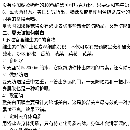
没有添加糖及奶精的100%纯黑可可巧克力粉，只要调和热牛
6、每天两杯茶。美国研究指出，喝绿茶或是使用含绿茶成分的
同类的茶换着喝。
夏天时如果你觉得没有必要去买那些昂贵的防晒品，又想防晒
二、夏天该如何美白
1.多吃富含维生素C的食物
维生素C能抑止色素母细胞沉积，不仅可以有效预防黑斑和雀
酸枣，沙棘;辣椒，番茄，菠菜，菜花，苋菜。
2：多喝水
每天坚持喝2000ml的水，它能帮助你排出体内的毒素，还有助
3：做好防晒
夏天防晒是重中之重，不管出多远的门，一支防晒霜和一把小
身肌肤也是一种呵护哦。
4：敷面膜
敷美白面膜主要是针对脸部美白，这是脸部美白最有效的一种
屡试不爽，效果不错。
5：定时去身体角质
用浴盐去身体角质，只有将老化角质去除，身体才会滑溜溜的