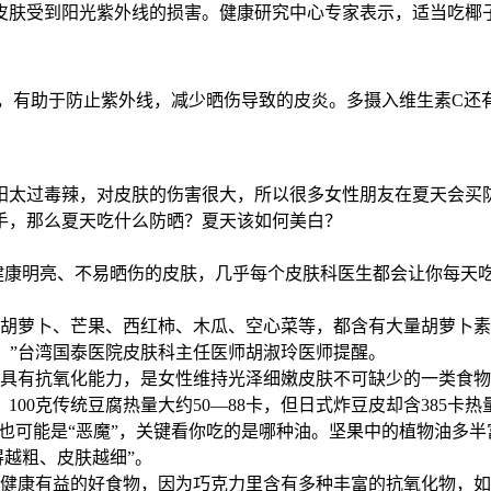
皮肤受到阳光紫外线的损害。健康研究中心专家表示，适当吃椰
C，有助于防止紫外线，减少晒伤导致的皮炎。多摄入维生素C还
阳太过毒辣，对皮肤的伤害很大，所以很多女性朋友在夏天会买
手，那么夏天吃什么防晒？夏天该如何美白？
有健康明亮、不易晒伤的皮肤，几乎每个皮肤科医生都会让你每天
如胡萝卜、芒果、西红柿、木瓜、空心菜等，都含有大量胡萝卜
’。”台湾国泰医院皮肤科主任医师胡淑玲医师提醒。
具有抗氧化能力，是女性维持光泽细嫩皮肤不可缺少的一类食物
00克传统豆腐热量大约50—88卡，但日式炸豆皮却含385卡
，也可能是“恶魔”，关键看你吃的是哪种油。坚果中的植物油多
得越粗、皮肤越细”。
对健康有益的好食物，因为巧克力里含有多种丰富的抗氧化物，