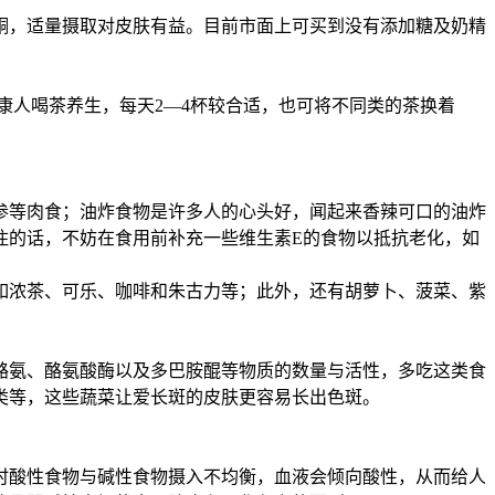
酮，适量摄取对皮肤有益。目前市面上可买到没有添加糖及奶精
康人喝茶养生，每天2—4杯较合适，也可将不同类的茶换着
参等肉食；油炸食物是许多人的心头好，闻起来香辣可口的油炸
住的话，不妨在食用前补充一些维生素E的食物以抵抗老化，如
如浓茶、可乐、咖啡和朱古力等；此外，还有胡萝卜、菠菜、紫
酪氨、酪氨酸酶以及多巴胺醌等物质的数量与活性，多吃这类食
类等，这些蔬菜让爱长斑的皮肤更容易长出色斑。
时酸性食物与碱性食物摄入不均衡，血液会倾向酸性，从而给人