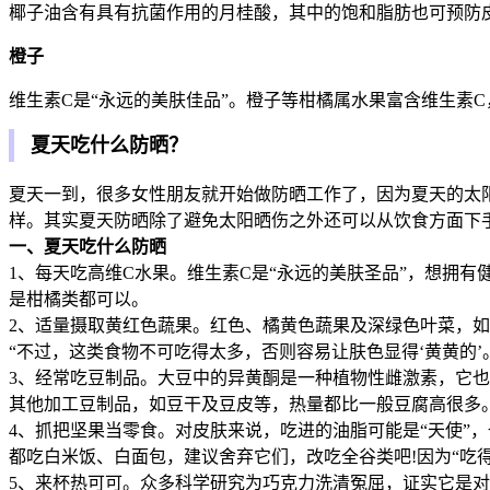
椰子油含有具有抗菌作用的月桂酸，其中的饱和脂肪也可预防
橙子
维生素C是“永远的美肤佳品”。橙子等柑橘属水果富含维生素
夏天吃什么防晒？
夏天一到，很多女性朋友就开始做防晒工作了，因为夏天的太
样。其实夏天防晒除了避免太阳晒伤之外还可以从饮食方面下
一、夏天吃什么防晒
1、每天吃高维C水果。维生素C是“永远的美肤圣品”，想拥
是柑橘类都可以。
2、适量摄取黄红色蔬果。红色、橘黄色蔬果及深绿色叶菜，
“不过，这类食物不可吃得太多，否则容易让肤色显得‘黄黄的
3、经常吃豆制品。大豆中的异黄酮是一种植物性雌激素，它也
其他加工豆制品，如豆干及豆皮等，热量都比一般豆腐高很多。1
4、抓把坚果当零食。对皮肤来说，吃进的油脂可能是“天使”
都吃白米饭、白面包，建议舍弃它们，改吃全谷类吧!因为“吃
5、来杯热可可。众多科学研究为巧克力洗清冤屈，证实它是