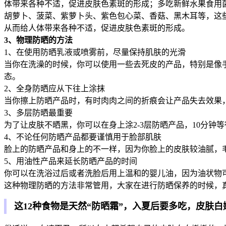
体带来各种不适，促进皮肤色素斑的形成；多吃新鲜水果食用
胡萝卜、菠菜、紫萝卜头、紫色包心菜、香菇、黑木耳等，这
从而给人体带来各种不适，促进皮肤色素斑的形成。
3、物理防晒的方法
1、在使用防晒乳液或喷雾前，尽量保持肌肤的光滑
当你在洗澡的时候，你可以使用一些去死皮的产品，特别是像
态。
2、全身防晒应从下往上涂抹
当你擦上防晒产品时，有时肉肉之间的折痕会让产品失去效果
3、多层防晒最重要
为了让皮肤不晒黑，你可以在身上涂2-3层防晒产品，10分钟
4、不论任何防晒产品都要谨慎用于脸部肌肤
脸上的防晒产品和身上的不一样，因为你脸上的皮肤较油腻，
5、用油性产品来延长防晒产品的时间
你可以在洗浴过后或者洗脸后用上温和的婴儿油，因为油状物
这种物理防晒的方法非常管用，大家在进行防晒保养的时候，
这12种食物是天然“防晒霜”，入夏后要多吃，皮肤白