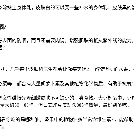
身涂抹上身体乳，皮肤白的可以买一些补水的身体乳，皮肤黑的
晒？
好表面的防晒，而且还需要内调，增强肌肤的抵抗紫外线的能力
晒？
皮肤，几乎每个皮肤科医生都会让你每天吃2—3份高维C的水果
心菜等，都含有大量胡萝卜素及其他植物化学物质，有助于抗氧
是女性维持光泽细嫩皮肤不可缺少的一类食物。大豆制品中，豆
大约50—88卡，但日式炸豆皮却含385卡热量，最好别多吃。
关键看你吃的是哪种油。坚果中的植物油多半富含维生素E，能帮
”。