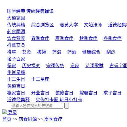
国学经典
传统经典诵读
大道家园
传统典籍
综合浏览区
羲黄大学
文始法脉
道德经集
药食同源
饮食营养
春季食疗
夏季食疗
秋季食疗
冬季食疗
推拿艾灸
推拿
艾灸
拔罐
药浴
药酒
健康综合
刮痧
诸子百家
儒家
历史探究
宗祠传统
道家
诗词歌赋
古玩字
生肖星座
十二生肖
十二星座
黄道吉日
搬家吉日
开业吉日
装修吉日
嫁娶吉日
求子吉日
道德经集释
实修打卡圈
每日小打卡
登录
首页
>>
药食同源
>>
夏季食疗