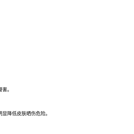
侵害。
明显降低皮肤晒伤危险。