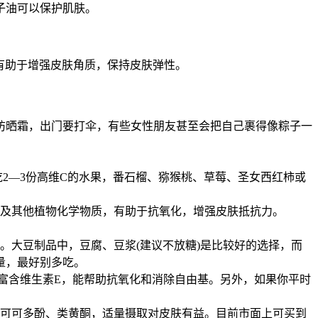
子油可以保护肌肤。
有助于增强皮肤角质，保持皮肤弹性。
防晒霜，出门要打伞，有些女性朋友甚至会把自己裹得像粽子一
吃2—3份高维C的水果，番石榴、猕猴桃、草莓、圣女西红柿或
素及其他植物化学物质，有助于抗氧化，增强皮肤抵抗力。
。大豆制品中，豆腐、豆浆(建议不放糖)是比较好的选择，而
热量，最好别多吃。
半富含维生素E，能帮助抗氧化和消除自由基。另外，如果你平时
如可可多酚、类黄酮，适量摄取对皮肤有益。目前市面上可买到