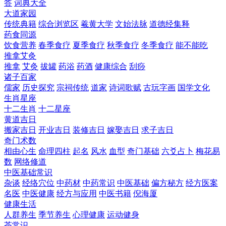
答
词典大全
大道家园
传统典籍
综合浏览区
羲黄大学
文始法脉
道德经集释
药食同源
饮食营养
春季食疗
夏季食疗
秋季食疗
冬季食疗
能不能吃
推拿艾灸
推拿
艾灸
拔罐
药浴
药酒
健康综合
刮痧
诸子百家
儒家
历史探究
宗祠传统
道家
诗词歌赋
古玩字画
国学文化
生肖星座
十二生肖
十二星座
黄道吉日
搬家吉日
开业吉日
装修吉日
嫁娶吉日
求子吉日
奇门术数
相由心生
命理四柱
起名
风水
血型
奇门基础
六爻占卜
梅花易
数
网络修道
中医基础常识
杂谈
经络穴位
中药材
中药常识
中医基础
偏方秘方
经方医案
名医
中医健康
经方与应用
中医书籍
倪海厦
健康生活
人群养生
季节养生
心理健康
运动健身
茶常识