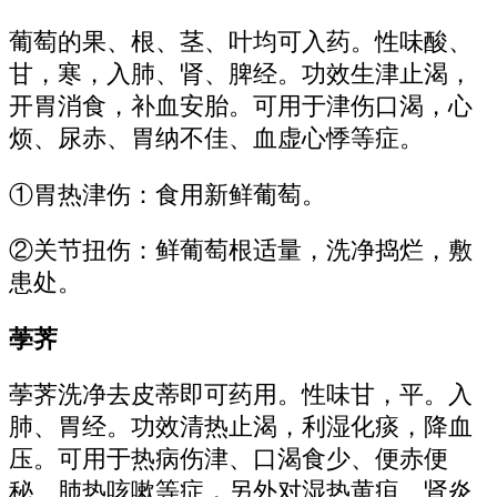
葡萄的果、根、茎、叶均可入药。性味酸、
甘，寒，入肺、肾、脾经。功效生津止渴，
开胃消食，补血安胎。可用于津伤口渴，心
烦、尿赤、胃纳不佳、血虚心悸等症。
①胃热津伤：食用新鲜葡萄。
②关节扭伤：鲜葡萄根适量，洗净捣烂，敷
患处。
荸荠
荸荠洗净去皮蒂即可药用。性味甘，平。入
肺、胃经。功效清热止渴，利湿化痰，降血
压。可用于热病伤津、口渴食少、便赤便
秘、肺热咳嗽等症，另外对湿热黄疸、肾炎