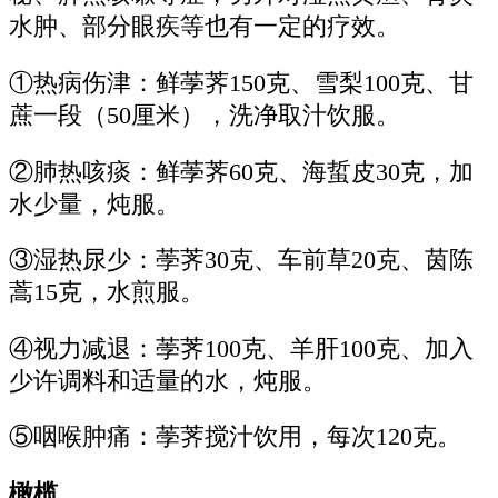
水肿、部分眼疾等也有一定的疗效。
①热病伤津：鲜荸荠150克、雪梨100克、甘
蔗一段（50厘米），洗净取汁饮服。
②肺热咳痰：鲜荸荠60克、海蜇皮30克，加
水少量，炖服。
③湿热尿少：荸荠30克、车前草20克、茵陈
蒿15克，水煎服。
④视力减退：荸荠100克、羊肝100克、加入
少许调料和适量的水，炖服。
⑤咽喉肿痛：荸荠搅汁饮用，每次120克。
橄榄