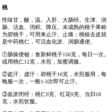
桃
性味甘，酸，温。入肝、大肠经。生津、润
肠、活血、消积、降压。未成熟的桃干果称
为碧桃干，可用来止汗、止痛；桃核去皮就
是中药桃仁，可活血化淤、润肠通便。
①肠燥便秘：食新鲜桃子150克，每日一次。
或用桃仁12克，水煎，加蜜调服。
②盗汗、虚汗：碧桃干10克，水煎服用，每
晚服一次，一般1-3次即可止汗。
③血淤闭经：桃仁9克、红花9克、当归18
克，水煎饮服。