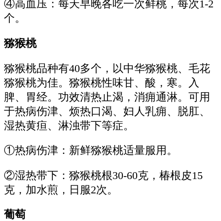
④高血压：每天早晚各吃一次鲜桃，每次1-2
个。
猕猴桃
猕猴桃品种有40多个，以中华猕猴桃、毛花
猕猴桃为佳。猕猴桃性味甘、酸，寒。入
脾、胃经。功效清热止渴，消痈通淋。可用
于热病伤津、烦热口渴、妇人乳痈、脱肛、
湿热黄疸、淋浊带下等症。
①热病伤津：新鲜猕猴桃适量服用。
②湿热带下：猕猴桃根30-60克，椿根皮15
克，加水煎，日服2次。
葡萄