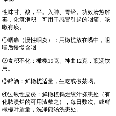
性味甘、酸，平。入肺、胃经。功效清热解
毒，化痰消积。可用于感冒引起的咽痛、咳
嗽有痰。
①咽痛（慢性咽炎）：用橄榄放在嘴中，咀
嚼后慢慢含咽。
②食积不化：橄榄15克、神曲12克，煎汤饮
用。
③醉酒：鲜橄榄适量，生吃或煮茶喝。
④过敏性皮炎：鲜橄榄捣烂绞汁搽患处（有
化脓溃烂的可用渣敷之），每日数次。或鲜
橄榄叶适量，洗净煎汤洗患处。