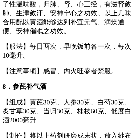
子性温味酸，归肺、肾、心三经，有滋肾敛
肺、生津敛汗、安神宁心之功效。以上几味
合用配以黄酒能够达到补宜元气、润燥通
便、安神催眠之功效。
【服法】每日两次，早晚饭前各一次，每次
10毫升。
【注意事项】感冒、内火旺盛者禁服。
8．参芪补气酒
【组成】黄芪30克、人参30克、白芍30克、
炙甘草30克、当归30克、桂枝60克、低度白
酒2000毫升
【制作】将以上药剂研磨成末状，放入纱布