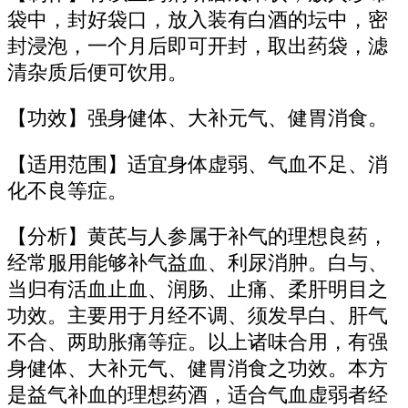
袋中，封好袋口，放入装有白酒的坛中，密
封浸泡，一个月后即可开封，取出药袋，滤
清杂质后便可饮用。
【功效】强身健体、大补元气、健胃消食。
【适用范围】适宜身体虚弱、气血不足、消
化不良等症。
【分析】黄芪与人参属于补气的理想良药，
经常服用能够补气益血、利尿消肿。白与、
当归有活血止血、润肠、止痛、柔肝明目之
功效。主要用于月经不调、须发早白、肝气
不合、两助胀痛等症。以上诸味合用，有强
身健体、大补元气、健胃消食之功效。本方
是益气补血的理想药酒，适合气血虚弱者经