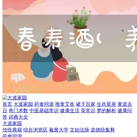
首页
大道家园
药食同源
推拿艾灸
诸子百家
生肖星座
黄道吉
日
奇门术数
中医基础常识
健康生活
茶常识
梦的解析
健康问
答
词典大全
大道家园
传统典籍
综合浏览区
羲黄大学
文始法脉
道德经集释
药食同源