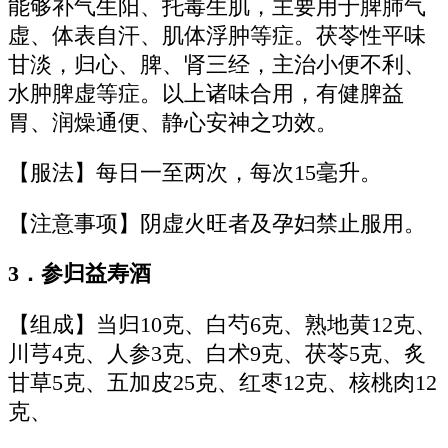
能够补气生阳、托毒生肌，主要用于脾肺气
虚、体表自汗、肌体浮肿等症。茯苓性平味
甘淡，归心、脾、肾三经，主治小便不利、
水肿脾虚等症。以上诸味合用，有健脾益
胃、润燥通便、静心安神之功效。
【服法】每日一至两次，每次15毫升。
【注意事项】阴虚火旺者及孕妇禁止服用。
3．参归益寿酒
【组成】当归10克、白芍6克、熟地黄12克、
川芎4克、人参3克、白术9克、茯苓5克、炙
甘草5克、五加皮25克、红枣12克、核桃肉12
克、