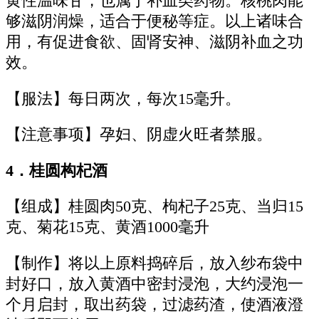
黄性温味甘，也属于补血类药物。核桃肉能
够滋阴润燥，适合于便秘等症。以上诸味合
用，有促进食欲、固肾安神、滋阴补血之功
效。
【服法】每日两次，每次15毫升。
【注意事项】孕妇、阴虚火旺者禁服。
4．桂圆构杞酒
【组成】桂圆肉50克、枸杞子25克、当归15
克、菊花15克、黄酒1000毫升
【制作】将以上原料捣碎后，放入纱布袋中
封好口，放入黄酒中密封浸泡，大约浸泡一
个月启封，取出药袋，过滤药渣，使酒液澄