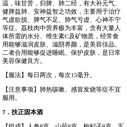
温，味甘苦，归脾、肺二经，有大补元气、
健脾益肺、安神益智之功效，主要用于治疗
气虚欲脱、脾气不足、肺气亏虚、心神不宁
等症。荔枝肉中营养极为丰富，含有大量人
体所需的水分、维生素C及矿物质，经常食
用能够滋润皮肤、滋阴养颜，是美容佳品。
二者合用能够促进睡眠、保护皮肤，是日常
美容保健良方。
【服法】每日两次，每次15毫升。
【注意事项】肺热咳嗽、感冒发烧等症不宜
服用。
7．扶正固本酒
【组成】人参8克、山药8克、枸杞子8克、五