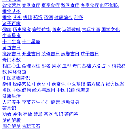
饮食营养
春季食疗
夏季食疗
秋季食疗
冬季食疗
能不能吃
推拿艾灸
推拿
艾灸
拔罐
药浴
药酒
健康综合
刮痧
诸子百家
儒家
历史探究
宗祠传统
道家
诗词歌赋
古玩字画
国学文化
生肖星座
十二生肖
十二星座
黄道吉日
搬家吉日
开业吉日
装修吉日
嫁娶吉日
求子吉日
奇门术数
相由心生
命理四柱
起名
风水
血型
奇门基础
六爻占卜
梅花易
数
网络修道
中医基础常识
杂谈
经络穴位
中药材
中药常识
中医基础
偏方秘方
经方医案
名医
中医健康
经方与应用
中医书籍
倪海厦
健康生活
人群养生
季节养生
心理健康
运动健身
茶常识
功效
冲泡
存放
禁忌
茶器
常识
茶问答
梦的解析
周公解梦
古玩玉石