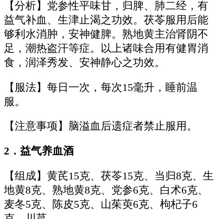
【分析】党参性平味甘，归脾、肺二经，有
益气补血、生津止渴之功效。茯苓服用后能
够利水消肿，安神健脾。熟地黄主治肾阴不
足，潮热盗汗等症。以上诸味合用有健胃消
食，润泽秀发、安神静心之功效。
【服法】每日一次，每次15毫升，睡前温
服。
【注意事项】脑溢血后遗症者禁止服用。
2．益气养血酒
【组成】黄芪15克、茯苓15克、当归8克、生
地黄8克、熟地黄8克、党参6克、白术6克、
麦冬5克、陈皮5克、山茱萸6克、枸杞子6
克、川芎