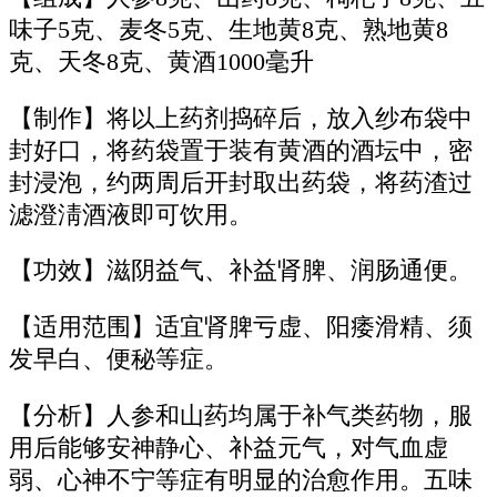
味子5克、麦冬5克、生地黄8克、熟地黄8
克、天冬8克、黄酒1000毫升
【制作】将以上药剂捣碎后，放入纱布袋中
封好口，将药袋置于装有黄酒的酒坛中，密
封浸泡，约两周后开封取出药袋，将药渣过
滤澄淸酒液即可饮用。
【功效】滋阴益气、补益肾脾、润肠通便。
【适用范围】适宜肾脾亏虚、阳痿滑精、须
发早白、便秘等症。
【分析】人参和山药均属于补气类药物，服
用后能够安神静心、补益元气，对气血虚
弱、心神不宁等症有明显的治愈作用。五味