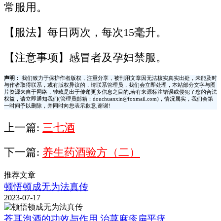
常服用。
【服法】每日两次，每次15毫升。
【注意事项】感冒者及孕妇禁服。
声明：
我们致力于保护作者版权，注重分享，被刊用文章因无法核实真实出处，未能及时
与作者取得联系，或有版权异议的，请联系管理员，我们会立即处理，本站部分文字与图
片资源来自于网络，转载是出于传递更多信息之目的,若有来源标注错误或侵犯了您的合法
权益，请立即通知我们(管理员邮箱：douchuanxin@foxmail.com)，情况属实，我们会第
一时间予以删除，并同时向您表示歉意,谢谢!
上一篇:
三七酒
下一篇:
养生药酒验方（二）
推荐文章
顿悟顿成无为法真传
2023-07-17
苍耳泡酒的功效与作用,治荨麻疹扁平疣