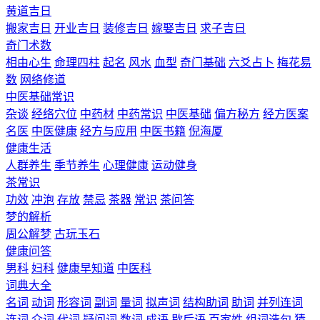
黄道吉日
搬家吉日
开业吉日
装修吉日
嫁娶吉日
求子吉日
奇门术数
相由心生
命理四柱
起名
风水
血型
奇门基础
六爻占卜
梅花易
数
网络修道
中医基础常识
杂谈
经络穴位
中药材
中药常识
中医基础
偏方秘方
经方医案
名医
中医健康
经方与应用
中医书籍
倪海厦
健康生活
人群养生
季节养生
心理健康
运动健身
茶常识
功效
冲泡
存放
禁忌
茶器
常识
茶问答
梦的解析
周公解梦
古玩玉石
健康问答
男科
妇科
健康早知道
中医科
词典大全
名词
动词
形容词
副词
量词
拟声词
结构助词
助词
并列连词
连词
介词
代词
疑问词
数词
成语
歇后语
百家姓
组词造句
猜