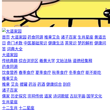
首页
大道家园
药食同源
推拿艾灸
诸子百家
生肖星座
黄道吉
日
奇门术数
中医基础常识
健康生活
茶常识
梦的解析
健康问
答
词典大全
大道家园
传统典籍
综合浏览区
羲黄大学
文始法脉
道德经集释
药食同源
饮食营养
春季食疗
夏季食疗
秋季食疗
冬季食疗
能不能吃
推拿艾灸
推拿
艾灸
拔罐
药浴
药酒
健康综合
刮痧
诸子百家
儒家
历史探究
宗祠传统
道家
诗词歌赋
古玩字画
国学文化
生肖星座
十二生肖
十二星座