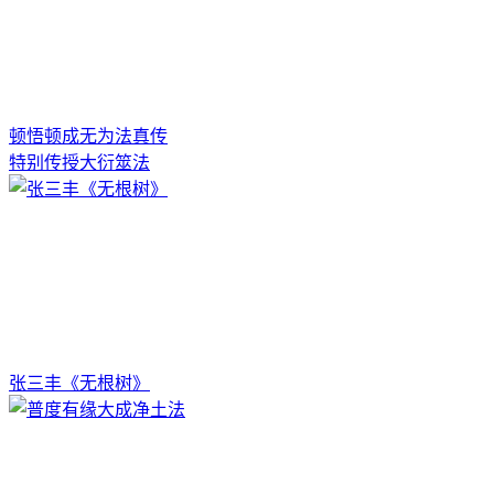
顿悟顿成无为法真传
特别传授大衍筮法
张三丰《无根树》