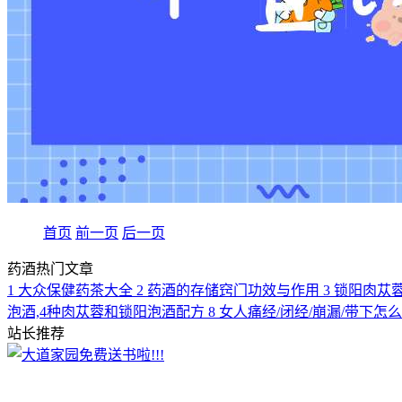
首页
前一页
后一页
药酒热门文章
1
大众保健药茶大全
2
药酒的存储窍门功效与作用
3
锁阳肉苁
泡酒,4种肉苁蓉和锁阳泡酒配方
8
女人痛经/闭经/崩漏/带下怎
站长推荐