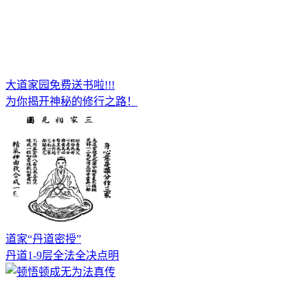
大道家园免费送书啦!!!
为你揭开神秘的修行之路！
道家“丹道密授”
丹道1-9层全法全决点明