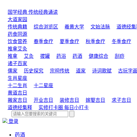
国学经典
传统经典诵读
大道家园
传统典籍
综合浏览区
羲黄大学
文始法脉
道德经集
药食同源
饮食营养
春季食疗
夏季食疗
秋季食疗
冬季食疗
推拿艾灸
推拿
艾灸
拔罐
药浴
药酒
健康综合
刮痧
诸子百家
儒家
历史探究
宗祠传统
道家
诗词歌赋
古玩字
生肖星座
十二生肖
十二星座
黄道吉日
搬家吉日
开业吉日
装修吉日
嫁娶吉日
求子吉日
道德经集释
实修打卡圈
每日小打卡
登录
药酒