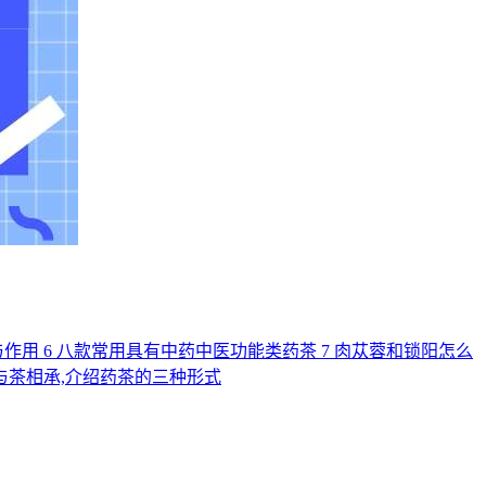
与作用
6
八款常用具有中药中医功能类药茶
7
肉苁蓉和锁阳怎么
与茶相承,介绍药茶的三种形式