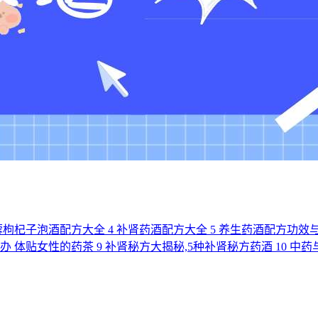
蓉枸杞子泡酒配方大全
4
补肾药酒配方大全
5
养生药酒配方功效
么办 体贴女性的药茶
9
补肾秘方大揭秘,5种补肾秘方药酒
10
中药