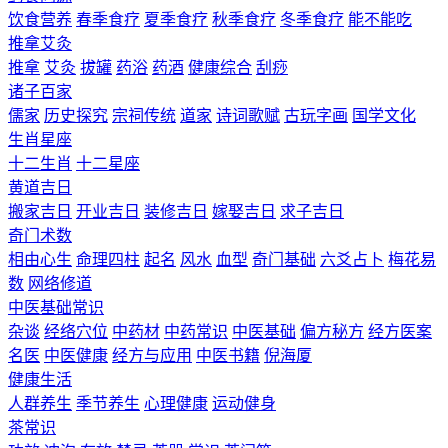
饮食营养
春季食疗
夏季食疗
秋季食疗
冬季食疗
能不能吃
推拿艾灸
推拿
艾灸
拔罐
药浴
药酒
健康综合
刮痧
诸子百家
儒家
历史探究
宗祠传统
道家
诗词歌赋
古玩字画
国学文化
生肖星座
十二生肖
十二星座
黄道吉日
搬家吉日
开业吉日
装修吉日
嫁娶吉日
求子吉日
奇门术数
相由心生
命理四柱
起名
风水
血型
奇门基础
六爻占卜
梅花易
数
网络修道
中医基础常识
杂谈
经络穴位
中药材
中药常识
中医基础
偏方秘方
经方医案
名医
中医健康
经方与应用
中医书籍
倪海厦
健康生活
人群养生
季节养生
心理健康
运动健身
茶常识