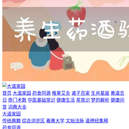
首页
大道家园
药食同源
推拿艾灸
诸子百家
生肖星座
黄道吉
日
奇门术数
中医基础常识
健康生活
茶常识
梦的解析
健康问
答
词典大全
大道家园
传统典籍
综合浏览区
羲黄大学
文始法脉
道德经集释
药食同源