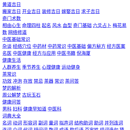
黄道吉日
搬家吉日
开业吉日
装修吉日
嫁娶吉日
求子吉日
奇门术数
相由心生
命理四柱
起名
风水
血型
奇门基础
六爻占卜
梅花易
数
网络修道
中医基础常识
杂谈
经络穴位
中药材
中药常识
中医基础
偏方秘方
经方医案
名医
中医健康
经方与应用
中医书籍
倪海厦
健康生活
人群养生
季节养生
心理健康
运动健身
茶常识
功效
冲泡
存放
禁忌
茶器
常识
茶问答
梦的解析
周公解梦
古玩玉石
健康问答
男科
妇科
健康早知道
中医科
词典大全
名词
动词
形容词
副词
量词
拟声词
结构助词
助词
并列连词
连词
介词
代词
疑问词
数词
成语
歇后语
百家姓
组词造句
猜