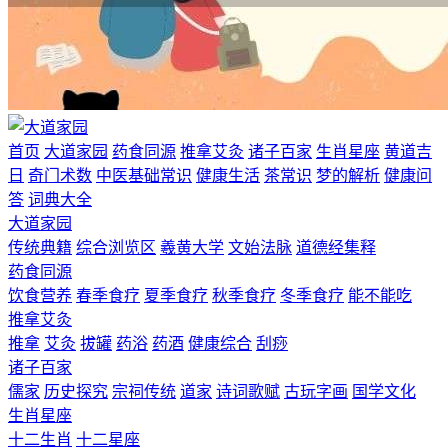
首页
大道家园
药食同源
推拿艾灸
诸子百家
生肖星座
黄道吉
日
奇门术数
中医基础常识
健康生活
茶常识
梦的解析
健康问
答
词典大全
大道家园
传统典籍
综合浏览区
羲黄大学
文始法脉
道德经集释
药食同源
饮食营养
春季食疗
夏季食疗
秋季食疗
冬季食疗
能不能吃
推拿艾灸
推拿
艾灸
拔罐
药浴
药酒
健康综合
刮痧
诸子百家
儒家
历史探究
宗祠传统
道家
诗词歌赋
古玩字画
国学文化
生肖星座
十二生肖
十二星座