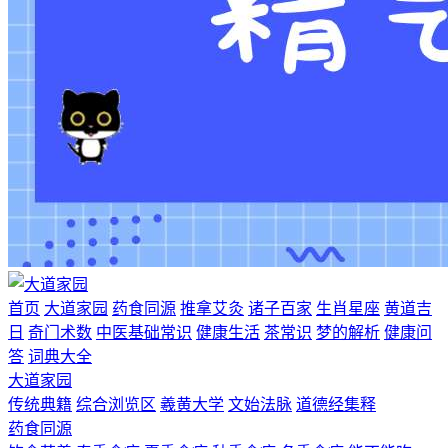
首页
大道家园
药食同源
推拿艾灸
诸子百家
生肖星座
黄道吉
日
奇门术数
中医基础常识
健康生活
茶常识
梦的解析
健康问
答
词典大全
大道家园
传统典籍
综合浏览区
羲黄大学
文始法脉
道德经集释
药食同源