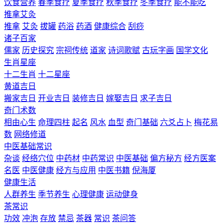
饮食营养
春季食疗
夏季食疗
秋季食疗
冬季食疗
能不能吃
推拿艾灸
推拿
艾灸
拔罐
药浴
药酒
健康综合
刮痧
诸子百家
儒家
历史探究
宗祠传统
道家
诗词歌赋
古玩字画
国学文化
生肖星座
十二生肖
十二星座
黄道吉日
搬家吉日
开业吉日
装修吉日
嫁娶吉日
求子吉日
奇门术数
相由心生
命理四柱
起名
风水
血型
奇门基础
六爻占卜
梅花易
数
网络修道
中医基础常识
杂谈
经络穴位
中药材
中药常识
中医基础
偏方秘方
经方医案
名医
中医健康
经方与应用
中医书籍
倪海厦
健康生活
人群养生
季节养生
心理健康
运动健身
茶常识
功效
冲泡
存放
禁忌
茶器
常识
茶问答